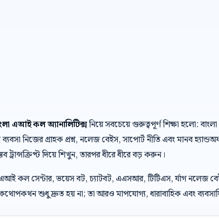
াংলা এআই কল অ্যানালিটিক্স
নিয়ে সবচেয়ে গুরুত্বপূর্ণ শিক্ষা হলো: 
যবসা নিজের গ্রাহক প্রশ্ন, নলেজ বেইস, সাপোর্ট নীতি এবং মানব হ্যান্ড
্তব ট্রান্সক্রিপ্ট দিয়ে শিখুন, তারপর ধীরে ধীরে বড় করুন।
 এআই কল সেন্টার, ভয়েস বট, চ্যাটবট, এএসআর, টিটিএস, র্যাগ নলেজ ব
থোপকথন শুধু দ্রুত হয় না; তা আরও মাপযোগ্য, ধারাবাহিক এবং ব্যবসায়