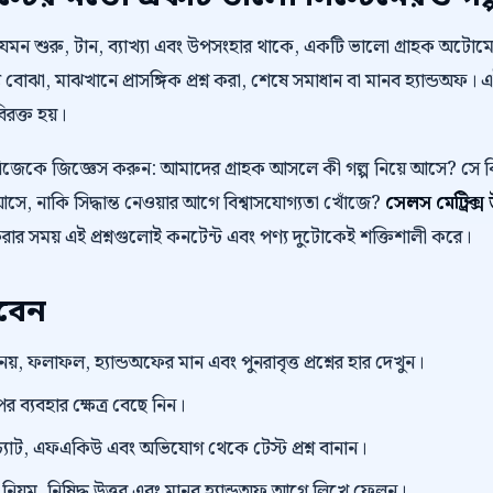
 যেমন শুরু, টান, ব্যাখ্যা এবং উপসংহার থাকে, একটি ভালো গ্রাহক অট
 বোঝা, মাঝখানে প্রাসঙ্গিক প্রশ্ন করা, শেষে সমাধান বা মানব হ্যান্ডঅফ। 
বিরক্ত হয়।
নিজেকে জিজ্ঞেস করুন: আমাদের গ্রাহক আসলে কী গল্প নিয়ে আসে? স
ে, নাকি সিদ্ধান্ত নেওয়ার আগে বিশ্বাসযোগ্যতা খোঁজে?
সেলস মেট্রিক
করার সময় এই প্রশ্নগুলোই কনটেন্ট এবং পণ্য দুটোকেই শক্তিশালী করে।
রবেন
 নয়, ফলাফল, হ্যান্ডঅফের মান এবং পুনরাবৃত্ত প্রশ্নের হার দেখুন।
র ব্যবহার ক্ষেত্র বেছে নিন।
্যাট, এফএকিউ এবং অভিযোগ থেকে টেস্ট প্রশ্ন বানান।
়ম, নিষিদ্ধ উত্তর এবং মানব হ্যান্ডঅফ আগে লিখে ফেলুন।