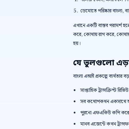
ডেমোতে পরিষ্কার বাংলা, বাংল
এখানে একটি বাস্তব পরামর্শ হলো,
করে, কোথায় রাগ করে, কোথায় 
হয়।
যে ভুলগুলো এড়
বাংলা এআই প্রকল্পে ব্যর্থতার 
সাপ্তাহিক ট্রান্সক্রিপ্ট রি
সব কথোপকথন একসাথে অ
পুরনো এফএকিউ কপি করে দ
মানব এজেন্টে কখন ট্রান্সফা