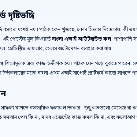
দৃষ্টিভঙ্গি
়ার্ড বসানো যথেষ্ট নয়। পাঠক কেন খুঁজছে, কোন সিদ্ধান্ত নিতে চায়, কী
। এই পোস্টের মূল কিওয়ার্ড
বাংলা এআই আউটবাউন্ড কল
; পাশাপাশি স
স কল, প্রেডিক্টিভ ডায়ালার, সেলস অটোমেশন ব্যবহার করা যায়।
ে শিক্ষামূলক এবং কাজ-উদ্দীপক হয়। পাঠক যেন পড়ে বুঝতে পারেন: স
 স্পিকলারের মতো বাংলা-প্রথম এআই সাপোর্ট প্ল্যাটফর্ম কাজে লাগতে প
েন
 সাফল্য মাপতে ব্যবসায়িক ফলাফল দরকার। শুধু কতগুলো মেসেজ বা 
রুত সমাধান পেল কি না, মানব এজেন্টের কাজ কমল কি না, এবং ফলোআপ প