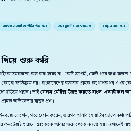
় দল
· আপডেট ২৬ জুন ২০২৬
বাংলা এআই আউটবাউন্ড কল
কল ব্লাস্টার বাংলাদেশ
বাল্ক ভয়েস কল
 দিয়ে শুরু করি
সবাইকে সময়মতো কল করা হচ্ছে না। কেউ আগ্রহী, কেউ পরে কথা বলতে চান,
আলাদা কোনো ব্যতিক্রম নয়। বাংলাদেশের ব্যবসায় গ্রাহক কথোপকথন এখন 
যে ছড়িয়ে থাকে। তাই
সেলস মেট্রিক্স উন্নত করতে বাংলা এআই কল অ্যা
্রাহক অভিজ্ঞতার বাস্তব প্রশ্ন।
 ইনবক্সে লেখেন, পরে ফোন করেন, তারপর আবার হোয়াটসঅ্যাপে তথ্য পাঠা
 আর কনটেক্সট হারালে গ্রাহককে আবার শুরু থেকে বলতে হয়। এখানেই