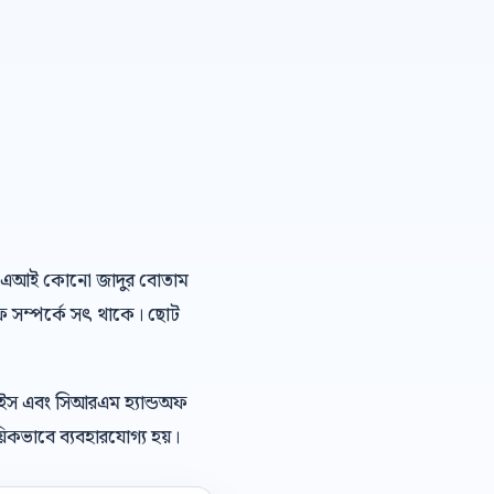
বাংলা এআই কোনো জাদুর বোতাম
অফ সম্পর্কে সৎ থাকে। ছোট
েইস এবং সিআরএম হ্যান্ডঅফ
িকভাবে ব্যবহারযোগ্য হয়।