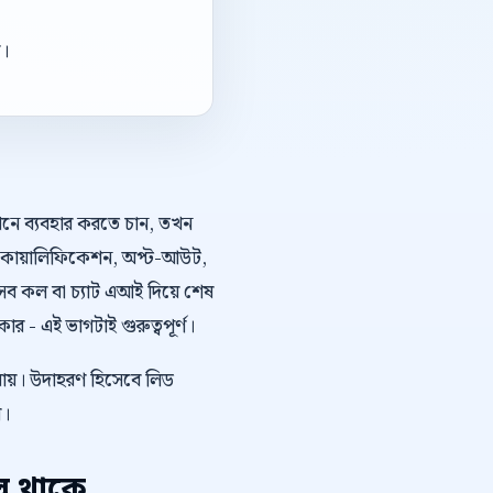
া।
কথনে ব্যবহার করতে চান, তখন
 লিড কোয়ালিফিকেশন, অপ্ট-আউট,
ব কল বা চ্যাট এআই দিয়ে শেষ
 - এই ভাগটাই গুরুত্বপূর্ণ।
 যায়। উদাহরণ হিসেবে লিড
ে।
প থাকে