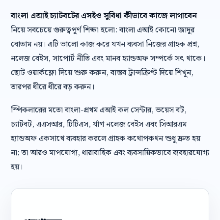
বাংলা এআই চ্যাটবটের এসইও সুবিধা কীভাবে কাজে লাগাবেন
নিয়ে সবচেয়ে গুরুত্বপূর্ণ শিক্ষা হলো: বাংলা এআই কোনো জাদুর
বোতাম নয়। এটি ভালো কাজ করে যখন ব্যবসা নিজের গ্রাহক প্রশ্ন,
নলেজ বেইস, সাপোর্ট নীতি এবং মানব হ্যান্ডঅফ সম্পর্কে সৎ থাকে।
ছোট ওয়ার্কফ্লো দিয়ে শুরু করুন, বাস্তব ট্রান্সক্রিপ্ট দিয়ে শিখুন,
তারপর ধীরে ধীরে বড় করুন।
স্পিকলারের মতো বাংলা-প্রথম এআই কল সেন্টার, ভয়েস বট,
চ্যাটবট, এএসআর, টিটিএস, র্যাগ নলেজ বেইস এবং সিআরএম
হ্যান্ডঅফ একসাথে ব্যবহার করলে গ্রাহক কথোপকথন শুধু দ্রুত হয়
না; তা আরও মাপযোগ্য, ধারাবাহিক এবং ব্যবসায়িকভাবে ব্যবহারযোগ্য
হয়।