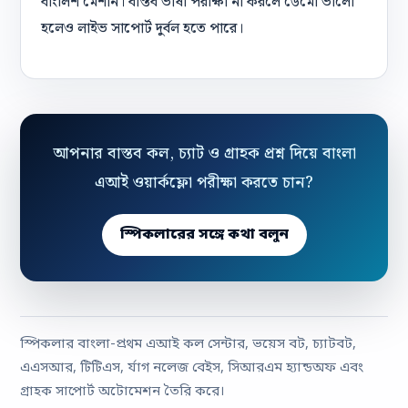
বাংলিশ মেশান। বাস্তব ভাষা পরীক্ষা না করলে ডেমো ভালো
হলেও লাইভ সাপোর্ট দুর্বল হতে পারে।
আপনার বাস্তব কল, চ্যাট ও গ্রাহক প্রশ্ন দিয়ে বাংলা
এআই ওয়ার্কফ্লো পরীক্ষা করতে চান?
স্পিকলারের সঙ্গে কথা বলুন
স্পিকলার বাংলা-প্রথম এআই কল সেন্টার, ভয়েস বট, চ্যাটবট,
এএসআর, টিটিএস, র্যাগ নলেজ বেইস, সিআরএম হ্যান্ডঅফ এবং
গ্রাহক সাপোর্ট অটোমেশন তৈরি করে।