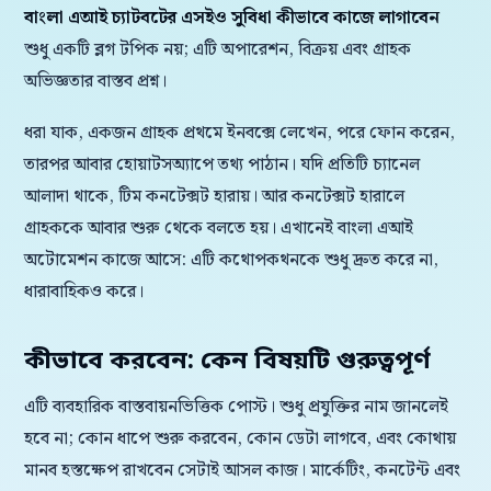
বাংলা এআই চ্যাটবটের এসইও সুবিধা কীভাবে কাজে লাগাবেন
শুধু একটি ব্লগ টপিক নয়; এটি অপারেশন, বিক্রয় এবং গ্রাহক
অভিজ্ঞতার বাস্তব প্রশ্ন।
ধরা যাক, একজন গ্রাহক প্রথমে ইনবক্সে লেখেন, পরে ফোন করেন,
তারপর আবার হোয়াটসঅ্যাপে তথ্য পাঠান। যদি প্রতিটি চ্যানেল
আলাদা থাকে, টিম কনটেক্সট হারায়। আর কনটেক্সট হারালে
গ্রাহককে আবার শুরু থেকে বলতে হয়। এখানেই বাংলা এআই
অটোমেশন কাজে আসে: এটি কথোপকথনকে শুধু দ্রুত করে না,
ধারাবাহিকও করে।
কীভাবে করবেন: কেন বিষয়টি গুরুত্বপূর্ণ
এটি ব্যবহারিক বাস্তবায়নভিত্তিক পোস্ট। শুধু প্রযুক্তির নাম জানলেই
হবে না; কোন ধাপে শুরু করবেন, কোন ডেটা লাগবে, এবং কোথায়
মানব হস্তক্ষেপ রাখবেন সেটাই আসল কাজ। মার্কেটিং, কনটেন্ট এবং