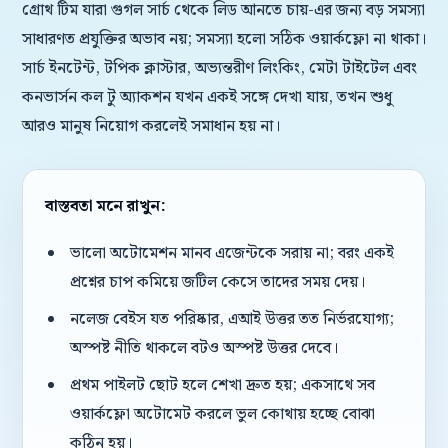
গ্রোথ টিম যারা গুগল সার্চ থেকে লিড আনতে চায়-এর জন্য বড় সমস্যা
সাধারণত প্রযুক্তির অভাব নয়; সমস্যা হলো সঠিক ওয়ার্কফ্লো না থাকা।
সার্চ ইনটেন্ট, টপিক ক্লাস্টার, অভ্যন্তরীণ লিংকিং, মেটা টাইটেল এবং
কনভার্সন কল টু অ্যাকশন যখন একই সঙ্গে দেখা যায়, তখন শুধু
আরও মানুষ নিয়োগ করলেই সমাধান হয় না।
বাস্তবতা মনে রাখুন:
ভালো অটোমেশন মানব এজেন্টকে সরায় না; বরং একই
প্রশ্নের চাপ কমিয়ে জটিল কেসে তাদের সময় দেয়।
নলেজ বেইস যত পরিষ্কার, এআই উত্তর তত নির্ভরযোগ্য;
অস্পষ্ট নীতি থাকলে বটও অস্পষ্ট উত্তর দেবে।
প্রথম পাইলট ছোট হলে শেখা দ্রুত হয়; একসাথে সব
ওয়ার্কফ্লো অটোমেট করলে ভুল কোথায় হচ্ছে বোঝা
কঠিন হয়।