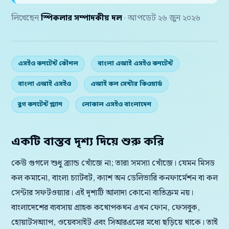
লিখেছেন
স্পিকলার সম্পাদকীয় দল
· আপডেট ২৬ জুন ২০২৬
এসইও কনটেন্ট কৌশল
বাংলা এআই এসইও কনটেন্ট
বাংলা এআই এসইও
এআই কল সেন্টার কিওয়ার্ড
ব্লগ কনটেন্ট প্ল্যান
লোকাল এসইও বাংলাদেশ
একটি বাস্তব দৃশ্য দিয়ে শুরু করি
কেউ গুগলে শুধু ব্র্যান্ড খোঁজে না; তারা সমস্যা খোঁজে। যেমন মিসড
কল কমানো, বাংলা চ্যাটবট, ক্যাশ অন ডেলিভারি কনফার্মেশন বা কল
সেন্টার সফটওয়্যার। এই দৃশ্যটি আলাদা কোনো ব্যতিক্রম নয়।
বাংলাদেশের ব্যবসায় গ্রাহক কথোপকথন এখন ফোন, ফেসবুক,
হোয়াটসঅ্যাপ, ওয়েবসাইট এবং সিআরএমের মধ্যে ছড়িয়ে থাকে। তাই