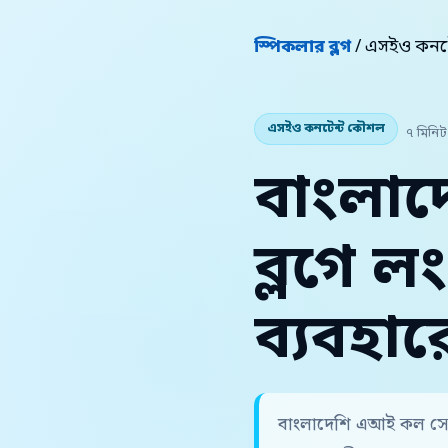
স্পিকলার ব্লগ
/ এসইও কনট
এসইও কনটেন্ট কৌশল
৭ মিনিট
বাংলাদ
ব্লগে ল
ব্যবহার
বাংলাদেশি এআই কল সেন্ট