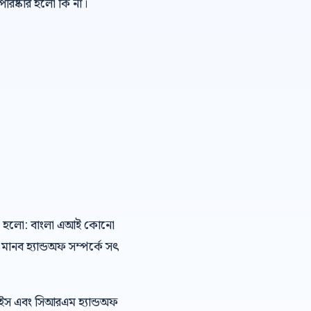
রিষ্কার হলো কি না।
িক্ষা হলো: বাংলা এআই কোনো
মানব হ্যান্ডঅফ সম্পর্কে সৎ
েইস এবং সিআরএম হ্যান্ডঅফ