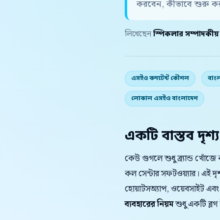
করবেন, কীভাবে শুরু ক
লিখেছেন
স্পিকলার সম্পাদকীয
এসইও কনটেন্ট কৌশল
বাং
লোকাল এসইও বাংলাদেশ
একটি বাস্তব দৃশ্য
কেউ গুগলে শুধু ব্র্যান্ড খোঁ
কল সেন্টার সফটওয়্যার। এই দ
হোয়াটসঅ্যাপ, ওয়েবসাইট এবং
ব্যবহারের নিয়ম
শুধু একটি ব্লগ 