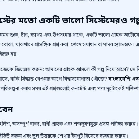
টের মতো একটি ভালো সিস্টেমেরও গল্
 যেমন শুরু, টান, ব্যাখ্যা এবং উপসংহার থাকে, একটি ভালো গ্রাহক অট
 বোঝা, মাঝখানে প্রাসঙ্গিক প্রশ্ন করা, শেষে সমাধান বা মানব হ্যান্ডঅফ। 
বিরক্ত হয়।
নিজেকে জিজ্ঞেস করুন: আমাদের গ্রাহক আসলে কী গল্প নিয়ে আসে? স
ে, নাকি সিদ্ধান্ত নেওয়ার আগে বিশ্বাসযোগ্যতা খোঁজে?
বাংলাদেশি এআ
 পরিকল্পনা করার সময় এই প্রশ্নগুলোই কনটেন্ট এবং পণ্য দুটোকেই শক্তি
রবেন
িশ, অসম্পূর্ণ বাক্য, রাগী গ্রাহক এবং শব্দদূষণযুক্ত প্রসঙ্গ পরীক্ষা করুন।
প্ট রিভিউ করুন এবং ভুল উত্তরকে শেখার ইনপুট হিসেবে ব্যবহার করুন।