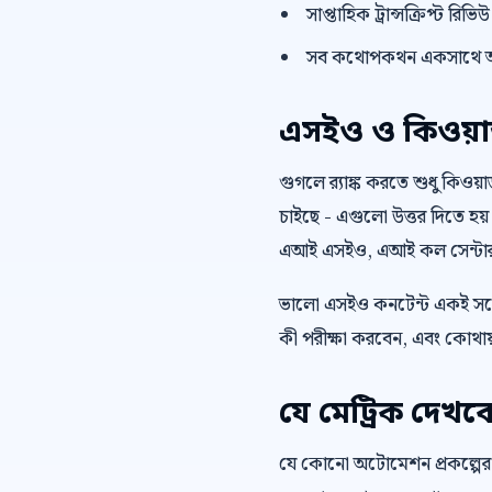
সাপ্তাহিক ট্রান্সক্রিপ্ট রি
সব কথোপকথন একসাথে অ
এসইও ও কিওয়ার্ড 
গুগলে র‍্যাঙ্ক করতে শুধু কিওয
চাইছে - এগুলো উত্তর দিতে হয়
এআই এসইও, এআই কল সেন্টার কিও
ভালো এসইও কনটেন্ট একই সঙ্গ
কী পরীক্ষা করবেন, এবং কোথায়
যে মেট্রিক দেখব
যে কোনো অটোমেশন প্রকল্পের