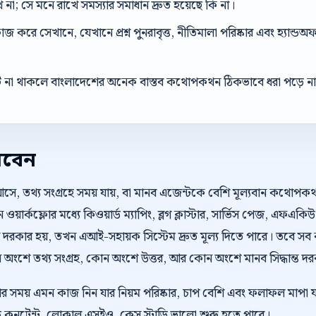
ে না; সে মনে রাখে সমস্যার সমাধান দ্রুত হয়েছে কি না।
করে সেখানে, যেখানে প্রশ্ন পুনরাবৃত্ত, নীতিমালা পরিষ্কার এবং হ্যান্
্ট না থাকলে বাংলাদেশের অনেক বাস্তব কথোপকথন ঠিকভাবে ধরা পড়ে ন
রবেন
আসে, তথ্য সংগ্রহে সময় যায়, বা মানব এজেন্টকে বেশি মূল্যবান কথোপ
়ার্কফ্লোর মধ্যে কিওয়ার্ড ম্যাপিং, ব্লগ ক্লাস্টার, সার্ভিস পেজ, এফএকিউ 
দরকার হয়, তখন এআই-সহায়ক সিস্টেম দ্রুত মূল্য দিতে পারে। তবে সব 
ংশে তথ্য সংগ্রহ, কোন অংশে উত্তর, আর কোন অংশে মানব সিদ্ধান্ত দরকার
েওয়ার সময় এমন কাজ নিন যার নিয়ম পরিষ্কার, চাপ বেশি এবং ফলাফল মাপ
কিউ কনটেন্ট, লোকাল এসইও, কেস স্টাডি ভালো শুরু হতে পারে।