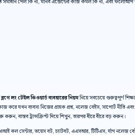
রুত সমাধান পেল কি না, মানব এজেন্টের কাজ কমল কি না, এবং ফলোআপ প
লগে লং টেইল কিওয়ার্ড ব্যবহারের নিয়ম
নিয়ে সবচেয়ে গুরুত্বপূর্ণ শ
জ করে যখন ব্যবসা নিজের গ্রাহক প্রশ্ন, নলেজ বেইস, সাপোর্ট নীতি এবং 
ু করুন, বাস্তব ট্রান্সক্রিপ্ট দিয়ে শিখুন, তারপর ধীরে ধীরে বড় করুন।
 এআই কল সেন্টার, ভয়েস বট, চ্যাটবট, এএসআর, টিটিএস, র্যাগ নলেজ ব