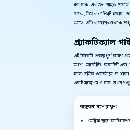
ধরা যাক, একজন গ্রাহক প্রথমে
থাকে, টিম কনটেক্সট হারায়।
আসে: এটি কথোপকথনকে শুধু দ
প্র্যাকটিক্যাল গা
এই বিষয়টি গুরুত্বপূর্ণ কারণ গ্
অংশ। মার্কেটিং, কনটেন্ট এবং গ
হলো সঠিক ওয়ার্কফ্লো না থাকা।
একই সঙ্গে দেখা যায়, তখন শুধ
বাস্তবতা মনে রাখুন:
মেট্রিক ছাড়া অটোমেশন 