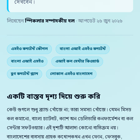
দেখবেন।
লিখেছেন
স্পিকলার সম্পাদকীয় দল
· আপডেট ২৬ জুন ২০২৬
এসইও কনটেন্ট কৌশল
বাংলা এআই এসইও কনটেন্ট
বাংলা এআই এসইও
এআই কল সেন্টার কিওয়ার্ড
ব্লগ কনটেন্ট প্ল্যান
লোকাল এসইও বাংলাদেশ
একটি বাস্তব দৃশ্য দিয়ে শুরু করি
কেউ গুগলে শুধু ব্র্যান্ড খোঁজে না; তারা সমস্যা খোঁজে। যেমন মিসড
কল কমানো, বাংলা চ্যাটবট, ক্যাশ অন ডেলিভারি কনফার্মেশন বা কল
সেন্টার সফটওয়্যার। এই দৃশ্যটি আলাদা কোনো ব্যতিক্রম নয়।
বাংলাদেশের ব্যবসায় গ্রাহক কথোপকথন এখন ফোন, ফেসবুক,