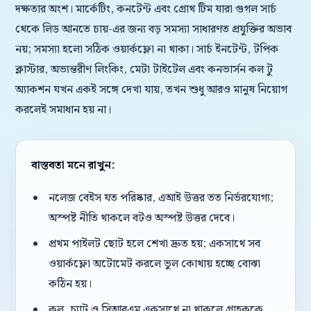
দক্ষতার অংশ। মার্কেটিং, কনটেন্ট এবং গ্রোথ টিম যারা গুগল সার্চ
থেকে লিড আনতে চায়-এর জন্য বড় সমস্যা সাধারণত প্রযুক্তির অভাব
নয়; সমস্যা হলো সঠিক ওয়ার্কফ্লো না থাকা। সার্চ ইনটেন্ট, টপিক
ক্লাস্টার, অভ্যন্তরীণ লিংকিং, মেটা টাইটেল এবং কনভার্সন কল টু
অ্যাকশন যখন একই সঙ্গে দেখা যায়, তখন শুধু আরও মানুষ নিয়োগ
করলেই সমাধান হয় না।
বাস্তবতা মনে রাখুন:
নলেজ বেইস যত পরিষ্কার, এআই উত্তর তত নির্ভরযোগ্য;
অস্পষ্ট নীতি থাকলে বটও অস্পষ্ট উত্তর দেবে।
প্রথম পাইলট ছোট হলে শেখা দ্রুত হয়; একসাথে সব
ওয়ার্কফ্লো অটোমেট করলে ভুল কোথায় হচ্ছে বোঝা
কঠিন হয়।
কল, চ্যাট ও সিআরএম একসাথে না থাকলে গ্রাহককে