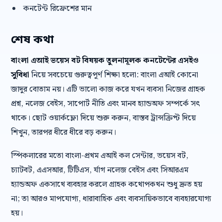
কনটেন্ট রিফ্রেশের মান
শেষ কথা
বাংলা এআই ভয়েস বট বিষয়ক তুলনামূলক কনটেন্টের এসইও
সুবিধা
নিয়ে সবচেয়ে গুরুত্বপূর্ণ শিক্ষা হলো: বাংলা এআই কোনো
জাদুর বোতাম নয়। এটি ভালো কাজ করে যখন ব্যবসা নিজের গ্রাহক
প্রশ্ন, নলেজ বেইস, সাপোর্ট নীতি এবং মানব হ্যান্ডঅফ সম্পর্কে সৎ
থাকে। ছোট ওয়ার্কফ্লো দিয়ে শুরু করুন, বাস্তব ট্রান্সক্রিপ্ট দিয়ে
শিখুন, তারপর ধীরে ধীরে বড় করুন।
স্পিকলারের মতো বাংলা-প্রথম এআই কল সেন্টার, ভয়েস বট,
চ্যাটবট, এএসআর, টিটিএস, র্যাগ নলেজ বেইস এবং সিআরএম
হ্যান্ডঅফ একসাথে ব্যবহার করলে গ্রাহক কথোপকথন শুধু দ্রুত হয়
না; তা আরও মাপযোগ্য, ধারাবাহিক এবং ব্যবসায়িকভাবে ব্যবহারযোগ্য
হয়।