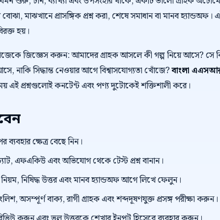
 যেমন শুরু, টান, ব্যাখ্যা এবং উপসংহার থাকে, একটি ভালো গ্রাহক অট
 বোঝা, মাঝখানে প্রাসঙ্গিক প্রশ্ন করা, শেষে সমাধান বা মানব হ্যান্ডঅফ। 
বিরক্ত হয়।
নিজেকে জিজ্ঞেস করুন: আমাদের গ্রাহক আসলে কী গল্প নিয়ে আসে? স
ে, নাকি সিদ্ধান্ত নেওয়ার আগে বিশ্বাসযোগ্যতা খোঁজে?
বাংলা এএসআর
ময় এই প্রশ্নগুলোই কনটেন্ট এবং পণ্য দুটোকেই শক্তিশালী করে।
রবেন
র ব্যবহার ক্ষেত্র বেছে নিন।
্যাট, এফএকিউ এবং অভিযোগ থেকে টেস্ট প্রশ্ন বানান।
়ম, নিষিদ্ধ উত্তর এবং মানব হ্যান্ডঅফ আগে লিখে ফেলুন।
িশ, অসম্পূর্ণ বাক্য, রাগী গ্রাহক এবং শব্দদূষণযুক্ত প্রসঙ্গ পরীক্ষা করুন।
প্ট রিভিউ করুন এবং ভুল উত্তরকে শেখার ইনপুট হিসেবে ব্যবহার করুন।