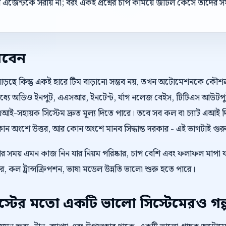
েন্টকে সরায় না; বরং একই প্রশ্নের চাপ কমিয়ে জটিল কেসে তাদের সম
রবেন
বাড়ছে কিন্তু একই হারে টিম বাড়ানো সম্ভব নয়, তখন অটোমেশনকে কৌ
্যে অডিও ইনপুট, এএসআর, ইনটেন্ট, র্যাগ নলেজ বেইস, টিটিএস আউটপুট, ট্র
আই-সহায়ক সিস্টেম দ্রুত মূল্য দিতে পারে। তবে সব কল বা চ্যাট এআই 
ন অংশে উত্তর, আর কোন অংশে মানব সিদ্ধান্ত দরকার - এই ভাগটাই গুরুত্
ওয়ার সময় এমন কাজ নিন যার নিয়ম পরিষ্কার, চাপ বেশি এবং ফলাফল মাপা য
উত্তর, কল ট্রান্সক্রিপশন, ভাষা মডেল উন্নতি ভালো শুরু হতে পারে।
টের মতো একটি ভালো সিস্টেমেরও গল্