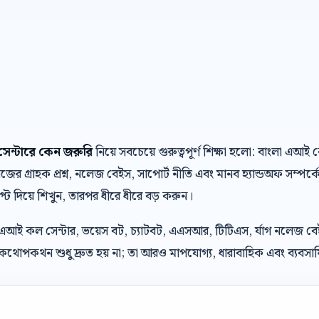
েন্টারে কেন জরুরি
নিয়ে সবচেয়ে গুরুত্বপূর্ণ শিক্ষা হলো: বাংলা এআ
র গ্রাহক প্রশ্ন, নলেজ বেইস, সাপোর্ট নীতি এবং মানব হ্যান্ডঅফ সম্পর্ক
্রিপ্ট দিয়ে শিখুন, তারপর ধীরে ধীরে বড় করুন।
 এআই কল সেন্টার, ভয়েস বট, চ্যাটবট, এএসআর, টিটিএস, র্যাগ নলেজ ব
থোপকথন শুধু দ্রুত হয় না; তা আরও মাপযোগ্য, ধারাবাহিক এবং ব্যবসায়