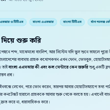
় দল
· আপডেট ২৬ জুন ২০২৬
এএসআর ও টিটিএস
বাংলা এএসআর
বাংলা টিটিএস
র্যাগ নলেজ বে
 দিয়ে শুরু করি
েছনে শব্দ, মাঝেমধ্যে বাংলিশ, আর সিস্টেম যদি ভুল শুনে তাহলে পুরো উত্
বাংলাদেশের ব্যবসায় গ্রাহক কথোপকথন এখন ফোন, ফেসবুক, হোয়াটসঅ্
। তাই
বাংলা এএসআর কী এবং কল সেন্টারে কেন জরুরি
শুধু একটি ব্
তব প্রশ্ন।
 ইনবক্সে লেখেন, পরে ফোন করেন, তারপর আবার হোয়াটসঅ্যাপে তথ্য পাঠা
 আর কনটেক্সট হারালে গ্রাহককে আবার শুরু থেকে বলতে হয়। এখানেই
্রুত করে না, ধারাবাহিকও করে।