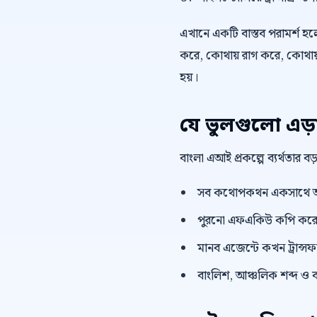
এখানে একটি বাস্তব পরামর্শ হলো,
করে, কোথায় রাগ করে, কোথায় 
হয়।
যে ভুলগুলো এড়
বাংলা এআই প্রকল্পে ব্যর্থতার 
সব কথোপকথন একসাথে অ
পুরনো এফএকিউ কপি করে দ
মানব এজেন্টে কখন ট্রান্সফা
বাংলিশ, আঞ্চলিক শব্দ ও ব