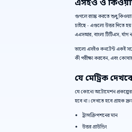
এসইও ও কিওয়ার্ড 
গুগলে র‍্যাঙ্ক করতে শুধু কিওয
চাইছে - এগুলো উত্তর দিতে হয়
এএসআর, বাংলা টিটিএস, র্যাগ নল
ভালো এসইও কনটেন্ট একই সঙ্গ
কী পরীক্ষা করবেন, এবং কোথায়
যে মেট্রিক দেখব
যে কোনো অটোমেশন প্রকল্পের
হবে না। দেখতে হবে গ্রাহক দ্
ট্রান্সক্রিপশনের মান
উত্তর গ্রাউন্ডিং