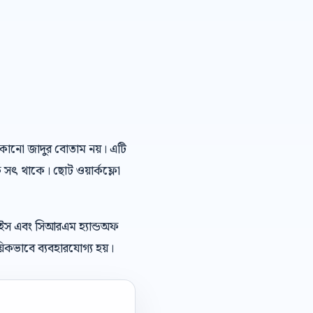
ই কোনো জাদুর বোতাম নয়। এটি
ে সৎ থাকে। ছোট ওয়ার্কফ্লো
েইস এবং সিআরএম হ্যান্ডঅফ
িকভাবে ব্যবহারযোগ্য হয়।