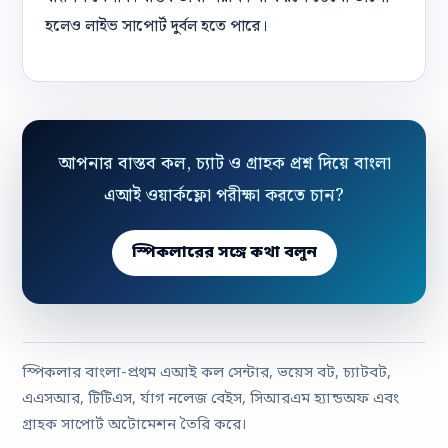
হলেও লাইভ সাপোর্ট দুর্বল হতে পারে।
আপনার বাস্তব কল, চ্যাট ও গ্রাহক প্রশ্ন দিয়ে বাংলা
এআই ওয়ার্কফ্লো পরীক্ষা করতে চান?
স্পিকলারের সঙ্গে কথা বলুন
স্পিকলার বাংলা-প্রথম এআই কল সেন্টার, ভয়েস বট, চ্যাটবট,
এএসআর, টিটিএস, র্যাগ নলেজ বেইস, সিআরএম হ্যান্ডঅফ এবং
গ্রাহক সাপোর্ট অটোমেশন তৈরি করে।