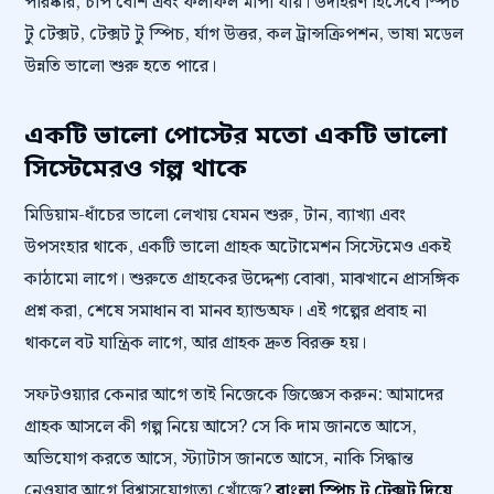
পরিষ্কার, চাপ বেশি এবং ফলাফল মাপা যায়। উদাহরণ হিসেবে স্পিচ
টু টেক্সট, টেক্সট টু স্পিচ, র্যাগ উত্তর, কল ট্রান্সক্রিপশন, ভাষা মডেল
উন্নতি ভালো শুরু হতে পারে।
একটি ভালো পোস্টের মতো একটি ভালো
সিস্টেমেরও গল্প থাকে
মিডিয়াম-ধাঁচের ভালো লেখায় যেমন শুরু, টান, ব্যাখ্যা এবং
উপসংহার থাকে, একটি ভালো গ্রাহক অটোমেশন সিস্টেমেও একই
কাঠামো লাগে। শুরুতে গ্রাহকের উদ্দেশ্য বোঝা, মাঝখানে প্রাসঙ্গিক
প্রশ্ন করা, শেষে সমাধান বা মানব হ্যান্ডঅফ। এই গল্পের প্রবাহ না
থাকলে বট যান্ত্রিক লাগে, আর গ্রাহক দ্রুত বিরক্ত হয়।
সফটওয়্যার কেনার আগে তাই নিজেকে জিজ্ঞেস করুন: আমাদের
গ্রাহক আসলে কী গল্প নিয়ে আসে? সে কি দাম জানতে আসে,
অভিযোগ করতে আসে, স্ট্যাটাস জানতে আসে, নাকি সিদ্ধান্ত
নেওয়ার আগে বিশ্বাসযোগ্যতা খোঁজে?
বাংলা স্পিচ টু টেক্সট দিয়ে