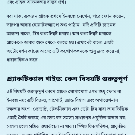
এবং গ্রাহক অভিজ্ঞতার বাস্তব প্রশ্ন।
ধরা যাক, একজন গ্রাহক প্রথমে ইনবক্সে লেখেন, পরে ফোন করেন,
তারপর আবার হোয়াটসঅ্যাপে তথ্য পাঠান। যদি প্রতিটি চ্যানেল
আলাদা থাকে, টিম কনটেক্সট হারায়। আর কনটেক্সট হারালে
গ্রাহককে আবার শুরু থেকে বলতে হয়। এখানেই বাংলা এআই
অটোমেশন কাজে আসে: এটি কথোপকথনকে শুধু দ্রুত করে না,
ধারাবাহিকও করে।
প্র্যাকটিক্যাল গাইড: কেন বিষয়টি গুরুত্বপূর্ণ
এই বিষয়টি গুরুত্বপূর্ণ কারণ গ্রাহক যোগাযোগ এখন শুধু ফোন বা
ইনবক্স নয়; এটি বিক্রয়, সাপোর্ট, ব্র্যান্ড বিশ্বাস এবং অপারেশনাল
দক্ষতার অংশ। প্রোডাক্ট, টেকনিক্যাল এবং ডেটা টিম যারা ভাষাভিত্তিক
এআই তৈরি করছে-এর জন্য বড় সমস্যা সাধারণত প্রযুক্তির অভাব নয়;
সমস্যা হলো সঠিক ওয়ার্কফ্লো না থাকা। স্পিচ রিকগনিশন, প্রাকৃতিক