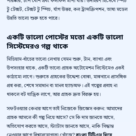
পরিষ্কার, চাপ বেশি এবং ফলাফল মাপা যায়। উদাহরণ হিসেবে স্পিচ
টু টেক্সট, টেক্সট টু স্পিচ, র্যাগ উত্তর, কল ট্রান্সক্রিপশন, ভাষা মডেল
উন্নতি ভালো শুরু হতে পারে।
একটি ভালো পোস্টের মতো একটি ভালো
সিস্টেমেরও গল্প থাকে
মিডিয়াম-ধাঁচের ভালো লেখায় যেমন শুরু, টান, ব্যাখ্যা এবং
উপসংহার থাকে, একটি ভালো গ্রাহক অটোমেশন সিস্টেমেও একই
কাঠামো লাগে। শুরুতে গ্রাহকের উদ্দেশ্য বোঝা, মাঝখানে প্রাসঙ্গিক
প্রশ্ন করা, শেষে সমাধান বা মানব হ্যান্ডঅফ। এই গল্পের প্রবাহ না
থাকলে বট যান্ত্রিক লাগে, আর গ্রাহক দ্রুত বিরক্ত হয়।
সফটওয়্যার কেনার আগে তাই নিজেকে জিজ্ঞেস করুন: আমাদের
গ্রাহক আসলে কী গল্প নিয়ে আসে? সে কি দাম জানতে আসে,
অভিযোগ করতে আসে, স্ট্যাটাস জানতে আসে, নাকি সিদ্ধান্ত
নেওয়ার আগে বিশ্বাসযোগ্যতা খোঁজে?
বাংলা টিটিএস দিয়ে