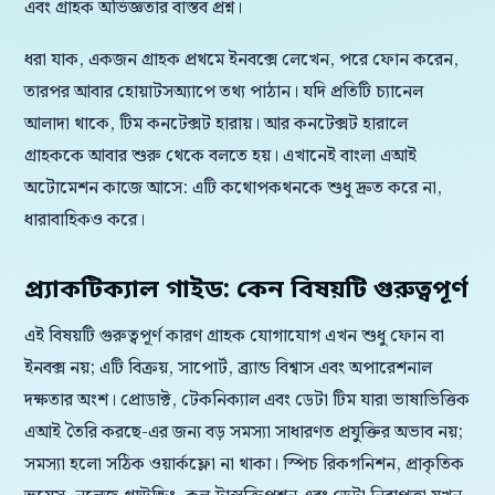
এবং গ্রাহক অভিজ্ঞতার বাস্তব প্রশ্ন।
ধরা যাক, একজন গ্রাহক প্রথমে ইনবক্সে লেখেন, পরে ফোন করেন,
তারপর আবার হোয়াটসঅ্যাপে তথ্য পাঠান। যদি প্রতিটি চ্যানেল
আলাদা থাকে, টিম কনটেক্সট হারায়। আর কনটেক্সট হারালে
গ্রাহককে আবার শুরু থেকে বলতে হয়। এখানেই বাংলা এআই
অটোমেশন কাজে আসে: এটি কথোপকথনকে শুধু দ্রুত করে না,
ধারাবাহিকও করে।
প্র্যাকটিক্যাল গাইড: কেন বিষয়টি গুরুত্বপূর্ণ
এই বিষয়টি গুরুত্বপূর্ণ কারণ গ্রাহক যোগাযোগ এখন শুধু ফোন বা
ইনবক্স নয়; এটি বিক্রয়, সাপোর্ট, ব্র্যান্ড বিশ্বাস এবং অপারেশনাল
দক্ষতার অংশ। প্রোডাক্ট, টেকনিক্যাল এবং ডেটা টিম যারা ভাষাভিত্তিক
এআই তৈরি করছে-এর জন্য বড় সমস্যা সাধারণত প্রযুক্তির অভাব নয়;
সমস্যা হলো সঠিক ওয়ার্কফ্লো না থাকা। স্পিচ রিকগনিশন, প্রাকৃতিক