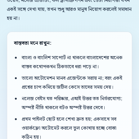
ভয়েস, নলেজ গ্রাউন্ডিং, কল ট্রান্সক্রিপশন এবং ডেটা নিরাপত্তা যখন
একই সঙ্গে দেখা যায়, তখন শুধু আরও মানুষ নিয়োগ করলেই সমাধান
হয় না।
বাস্তবতা মনে রাখুন:
বাংলা ও বাংলিশ সাপোর্ট না থাকলে বাংলাদেশের অনেক
বাস্তব কথোপকথন ঠিকভাবে ধরা পড়ে না।
ভালো অটোমেশন মানব এজেন্টকে সরায় না; বরং একই
প্রশ্নের চাপ কমিয়ে জটিল কেসে তাদের সময় দেয়।
নলেজ বেইস যত পরিষ্কার, এআই উত্তর তত নির্ভরযোগ্য;
অস্পষ্ট নীতি থাকলে বটও অস্পষ্ট উত্তর দেবে।
প্রথম পাইলট ছোট হলে শেখা দ্রুত হয়; একসাথে সব
ওয়ার্কফ্লো অটোমেট করলে ভুল কোথায় হচ্ছে বোঝা
কঠিন হয়।