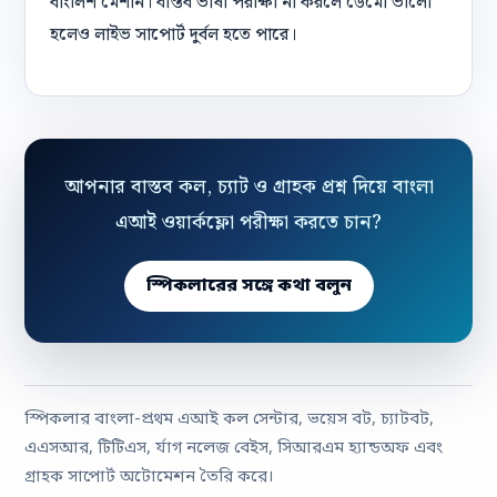
বাংলিশ মেশান। বাস্তব ভাষা পরীক্ষা না করলে ডেমো ভালো
হলেও লাইভ সাপোর্ট দুর্বল হতে পারে।
আপনার বাস্তব কল, চ্যাট ও গ্রাহক প্রশ্ন দিয়ে বাংলা
এআই ওয়ার্কফ্লো পরীক্ষা করতে চান?
স্পিকলারের সঙ্গে কথা বলুন
স্পিকলার বাংলা-প্রথম এআই কল সেন্টার, ভয়েস বট, চ্যাটবট,
এএসআর, টিটিএস, র্যাগ নলেজ বেইস, সিআরএম হ্যান্ডঅফ এবং
গ্রাহক সাপোর্ট অটোমেশন তৈরি করে।