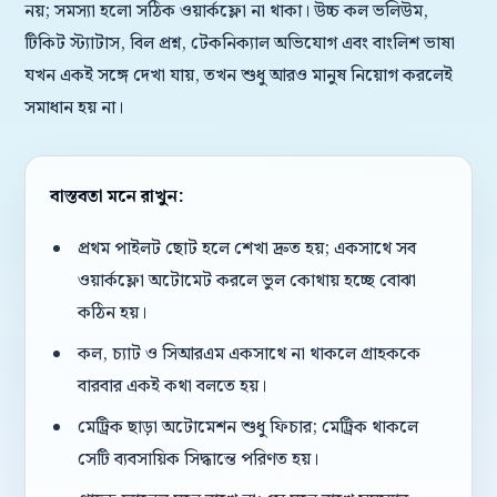
নয়; সমস্যা হলো সঠিক ওয়ার্কফ্লো না থাকা। উচ্চ কল ভলিউম,
টিকিট স্ট্যাটাস, বিল প্রশ্ন, টেকনিক্যাল অভিযোগ এবং বাংলিশ ভাষা
যখন একই সঙ্গে দেখা যায়, তখন শুধু আরও মানুষ নিয়োগ করলেই
সমাধান হয় না।
বাস্তবতা মনে রাখুন:
প্রথম পাইলট ছোট হলে শেখা দ্রুত হয়; একসাথে সব
ওয়ার্কফ্লো অটোমেট করলে ভুল কোথায় হচ্ছে বোঝা
কঠিন হয়।
কল, চ্যাট ও সিআরএম একসাথে না থাকলে গ্রাহককে
বারবার একই কথা বলতে হয়।
মেট্রিক ছাড়া অটোমেশন শুধু ফিচার; মেট্রিক থাকলে
সেটি ব্যবসায়িক সিদ্ধান্তে পরিণত হয়।