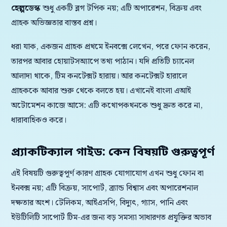
হেল্পডেস্ক
শুধু একটি ব্লগ টপিক নয়; এটি অপারেশন, বিক্রয় এবং
গ্রাহক অভিজ্ঞতার বাস্তব প্রশ্ন।
ধরা যাক, একজন গ্রাহক প্রথমে ইনবক্সে লেখেন, পরে ফোন করেন,
তারপর আবার হোয়াটসঅ্যাপে তথ্য পাঠান। যদি প্রতিটি চ্যানেল
আলাদা থাকে, টিম কনটেক্সট হারায়। আর কনটেক্সট হারালে
গ্রাহককে আবার শুরু থেকে বলতে হয়। এখানেই বাংলা এআই
অটোমেশন কাজে আসে: এটি কথোপকথনকে শুধু দ্রুত করে না,
ধারাবাহিকও করে।
প্র্যাকটিক্যাল গাইড: কেন বিষয়টি গুরুত্বপূর্ণ
এই বিষয়টি গুরুত্বপূর্ণ কারণ গ্রাহক যোগাযোগ এখন শুধু ফোন বা
ইনবক্স নয়; এটি বিক্রয়, সাপোর্ট, ব্র্যান্ড বিশ্বাস এবং অপারেশনাল
দক্ষতার অংশ। টেলিকম, আইএসপি, বিদ্যুৎ, গ্যাস, পানি এবং
ইউটিলিটি সাপোর্ট টিম-এর জন্য বড় সমস্যা সাধারণত প্রযুক্তির অভাব