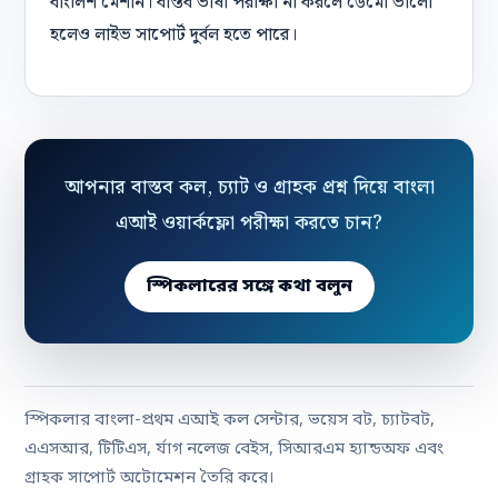
বাংলিশ মেশান। বাস্তব ভাষা পরীক্ষা না করলে ডেমো ভালো
হলেও লাইভ সাপোর্ট দুর্বল হতে পারে।
আপনার বাস্তব কল, চ্যাট ও গ্রাহক প্রশ্ন দিয়ে বাংলা
এআই ওয়ার্কফ্লো পরীক্ষা করতে চান?
স্পিকলারের সঙ্গে কথা বলুন
স্পিকলার বাংলা-প্রথম এআই কল সেন্টার, ভয়েস বট, চ্যাটবট,
এএসআর, টিটিএস, র্যাগ নলেজ বেইস, সিআরএম হ্যান্ডঅফ এবং
গ্রাহক সাপোর্ট অটোমেশন তৈরি করে।