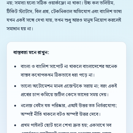
নয়; সমস্যা হলো সঠিক ওয়ার্কফ্লো না থাকা। উচ্চ কল ভলিউম,
টিকিট স্ট্যাটাস, বিল প্রশ্ন, টেকনিক্যাল অভিযোগ এবং বাংলিশ ভাষা
যখন একই সঙ্গে দেখা যায়, তখন শুধু আরও মানুষ নিয়োগ করলেই
সমাধান হয় না।
বাস্তবতা মনে রাখুন:
বাংলা ও বাংলিশ সাপোর্ট না থাকলে বাংলাদেশের অনেক
বাস্তব কথোপকথন ঠিকভাবে ধরা পড়ে না।
ভালো অটোমেশন মানব এজেন্টকে সরায় না; বরং একই
প্রশ্নের চাপ কমিয়ে জটিল কেসে তাদের সময় দেয়।
নলেজ বেইস যত পরিষ্কার, এআই উত্তর তত নির্ভরযোগ্য;
অস্পষ্ট নীতি থাকলে বটও অস্পষ্ট উত্তর দেবে।
প্রথম পাইলট ছোট হলে শেখা দ্রুত হয়; একসাথে সব