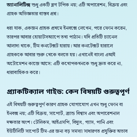
অ্যানালিটিক্স
শুধু একটি ব্লগ টপিক নয়; এটি অপারেশন, বিক্রয় এবং
গ্রাহক অভিজ্ঞতার বাস্তব প্রশ্ন।
ধরা যাক, একজন গ্রাহক প্রথমে ইনবক্সে লেখেন, পরে ফোন করেন,
তারপর আবার হোয়াটসঅ্যাপে তথ্য পাঠান। যদি প্রতিটি চ্যানেল
আলাদা থাকে, টিম কনটেক্সট হারায়। আর কনটেক্সট হারালে
গ্রাহককে আবার শুরু থেকে বলতে হয়। এখানেই বাংলা এআই
অটোমেশন কাজে আসে: এটি কথোপকথনকে শুধু দ্রুত করে না,
ধারাবাহিকও করে।
প্র্যাকটিক্যাল গাইড: কেন বিষয়টি গুরুত্বপূর্ণ
এই বিষয়টি গুরুত্বপূর্ণ কারণ গ্রাহক যোগাযোগ এখন শুধু ফোন বা
ইনবক্স নয়; এটি বিক্রয়, সাপোর্ট, ব্র্যান্ড বিশ্বাস এবং অপারেশনাল
দক্ষতার অংশ। টেলিকম, আইএসপি, বিদ্যুৎ, গ্যাস, পানি এবং
ইউটিলিটি সাপোর্ট টিম-এর জন্য বড় সমস্যা সাধারণত প্রযুক্তির অভাব