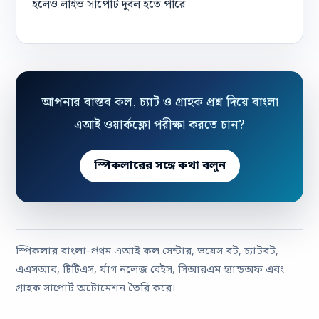
হলেও লাইভ সাপোর্ট দুর্বল হতে পারে।
আপনার বাস্তব কল, চ্যাট ও গ্রাহক প্রশ্ন দিয়ে বাংলা
এআই ওয়ার্কফ্লো পরীক্ষা করতে চান?
স্পিকলারের সঙ্গে কথা বলুন
স্পিকলার বাংলা-প্রথম এআই কল সেন্টার, ভয়েস বট, চ্যাটবট,
এএসআর, টিটিএস, র্যাগ নলেজ বেইস, সিআরএম হ্যান্ডঅফ এবং
গ্রাহক সাপোর্ট অটোমেশন তৈরি করে।