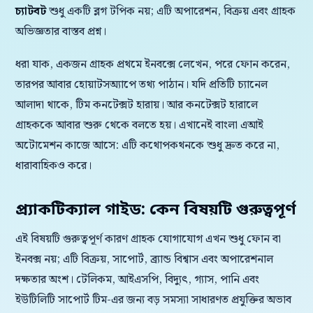
চ্যাটবট
শুধু একটি ব্লগ টপিক নয়; এটি অপারেশন, বিক্রয় এবং গ্রাহক
অভিজ্ঞতার বাস্তব প্রশ্ন।
ধরা যাক, একজন গ্রাহক প্রথমে ইনবক্সে লেখেন, পরে ফোন করেন,
তারপর আবার হোয়াটসঅ্যাপে তথ্য পাঠান। যদি প্রতিটি চ্যানেল
আলাদা থাকে, টিম কনটেক্সট হারায়। আর কনটেক্সট হারালে
গ্রাহককে আবার শুরু থেকে বলতে হয়। এখানেই বাংলা এআই
অটোমেশন কাজে আসে: এটি কথোপকথনকে শুধু দ্রুত করে না,
ধারাবাহিকও করে।
প্র্যাকটিক্যাল গাইড: কেন বিষয়টি গুরুত্বপূর্ণ
এই বিষয়টি গুরুত্বপূর্ণ কারণ গ্রাহক যোগাযোগ এখন শুধু ফোন বা
ইনবক্স নয়; এটি বিক্রয়, সাপোর্ট, ব্র্যান্ড বিশ্বাস এবং অপারেশনাল
দক্ষতার অংশ। টেলিকম, আইএসপি, বিদ্যুৎ, গ্যাস, পানি এবং
ইউটিলিটি সাপোর্ট টিম-এর জন্য বড় সমস্যা সাধারণত প্রযুক্তির অভাব