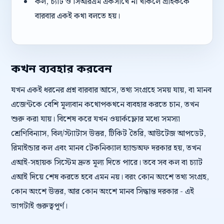
কল, চ্যাট ও সিআরএম একসাথে না থাকলে গ্রাহককে
বারবার একই কথা বলতে হয়।
কখন ব্যবহার করবেন
যখন একই ধরনের প্রশ্ন বারবার আসে, তথ্য সংগ্রহে সময় যায়, বা মানব
এজেন্টকে বেশি মূল্যবান কথোপকথনে ব্যবহার করতে চান, তখন
শুরু করা যায়। বিশেষ করে যখন ওয়ার্কফ্লোর মধ্যে সমস্যা
শ্রেণিবিন্যাস, বিল/স্ট্যাটাস উত্তর, টিকিট তৈরি, আউটেজ আপডেট,
রিমাইন্ডার কল এবং মানব টেকনিক্যাল হ্যান্ডঅফ দরকার হয়, তখন
এআই-সহায়ক সিস্টেম দ্রুত মূল্য দিতে পারে। তবে সব কল বা চ্যাট
এআই দিয়ে শেষ করতে হবে এমন নয়। বরং কোন অংশে তথ্য সংগ্রহ,
কোন অংশে উত্তর, আর কোন অংশে মানব সিদ্ধান্ত দরকার - এই
ভাগটাই গুরুত্বপূর্ণ।