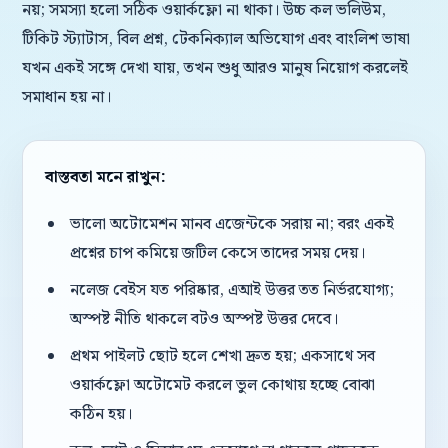
নয়; সমস্যা হলো সঠিক ওয়ার্কফ্লো না থাকা। উচ্চ কল ভলিউম,
টিকিট স্ট্যাটাস, বিল প্রশ্ন, টেকনিক্যাল অভিযোগ এবং বাংলিশ ভাষা
যখন একই সঙ্গে দেখা যায়, তখন শুধু আরও মানুষ নিয়োগ করলেই
সমাধান হয় না।
বাস্তবতা মনে রাখুন:
ভালো অটোমেশন মানব এজেন্টকে সরায় না; বরং একই
প্রশ্নের চাপ কমিয়ে জটিল কেসে তাদের সময় দেয়।
নলেজ বেইস যত পরিষ্কার, এআই উত্তর তত নির্ভরযোগ্য;
অস্পষ্ট নীতি থাকলে বটও অস্পষ্ট উত্তর দেবে।
প্রথম পাইলট ছোট হলে শেখা দ্রুত হয়; একসাথে সব
ওয়ার্কফ্লো অটোমেট করলে ভুল কোথায় হচ্ছে বোঝা
কঠিন হয়।