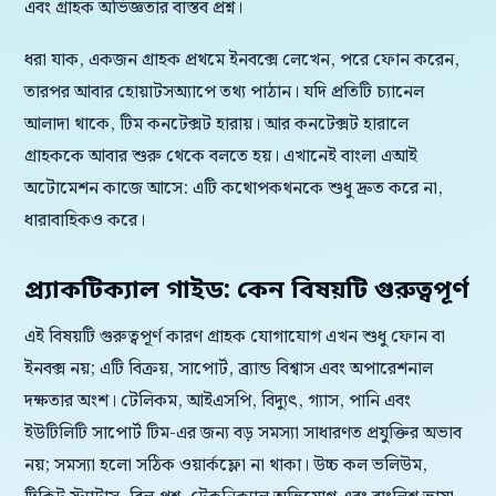
এবং গ্রাহক অভিজ্ঞতার বাস্তব প্রশ্ন।
ধরা যাক, একজন গ্রাহক প্রথমে ইনবক্সে লেখেন, পরে ফোন করেন,
তারপর আবার হোয়াটসঅ্যাপে তথ্য পাঠান। যদি প্রতিটি চ্যানেল
আলাদা থাকে, টিম কনটেক্সট হারায়। আর কনটেক্সট হারালে
গ্রাহককে আবার শুরু থেকে বলতে হয়। এখানেই বাংলা এআই
অটোমেশন কাজে আসে: এটি কথোপকথনকে শুধু দ্রুত করে না,
ধারাবাহিকও করে।
প্র্যাকটিক্যাল গাইড: কেন বিষয়টি গুরুত্বপূর্ণ
এই বিষয়টি গুরুত্বপূর্ণ কারণ গ্রাহক যোগাযোগ এখন শুধু ফোন বা
ইনবক্স নয়; এটি বিক্রয়, সাপোর্ট, ব্র্যান্ড বিশ্বাস এবং অপারেশনাল
দক্ষতার অংশ। টেলিকম, আইএসপি, বিদ্যুৎ, গ্যাস, পানি এবং
ইউটিলিটি সাপোর্ট টিম-এর জন্য বড় সমস্যা সাধারণত প্রযুক্তির অভাব
নয়; সমস্যা হলো সঠিক ওয়ার্কফ্লো না থাকা। উচ্চ কল ভলিউম,