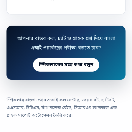
আপনার বাস্তব কল, চ্যাট ও গ্রাহক প্রশ্ন দিয়ে বাংলা
এআই ওয়ার্কফ্লো পরীক্ষা করতে চান?
স্পিকলারের সঙ্গে কথা বলুন
স্পিকলার বাংলা-প্রথম এআই কল সেন্টার, ভয়েস বট, চ্যাটবট,
এএসআর, টিটিএস, র্যাগ নলেজ বেইস, সিআরএম হ্যান্ডঅফ এবং
গ্রাহক সাপোর্ট অটোমেশন তৈরি করে।