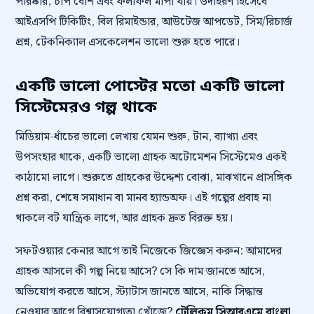
পরিষ্কার, চাপ বেশি এবং ফলাফল মাপা যায়। উদাহরণ হিসেবে
আইএসপি টিকিটিং, বিল রিমাইন্ডার, আউটেজ আপডেট, সিম/রিচার্জ
প্রশ্ন, টেকনিক্যাল এসকেলেশন ভালো শুরু হতে পারে।
একটি ভালো পোস্টের মতো একটি ভালো
সিস্টেমেরও গল্প থাকে
মিডিয়াম-ধাঁচের ভালো লেখায় যেমন শুরু, টান, ব্যাখ্যা এবং
উপসংহার থাকে, একটি ভালো গ্রাহক অটোমেশন সিস্টেমেও একই
কাঠামো লাগে। শুরুতে গ্রাহকের উদ্দেশ্য বোঝা, মাঝখানে প্রাসঙ্গিক
প্রশ্ন করা, শেষে সমাধান বা মানব হ্যান্ডঅফ। এই গল্পের প্রবাহ না
থাকলে বট যান্ত্রিক লাগে, আর গ্রাহক দ্রুত বিরক্ত হয়।
সফটওয়্যার কেনার আগে তাই নিজেকে জিজ্ঞেস করুন: আমাদের
গ্রাহক আসলে কী গল্প নিয়ে আসে? সে কি দাম জানতে আসে,
অভিযোগ করতে আসে, স্ট্যাটাস জানতে আসে, নাকি সিদ্ধান্ত
নেওয়ার আগে বিশ্বাসযোগ্যতা খোঁজে?
টেলিকম সিআরএমে বাংলা