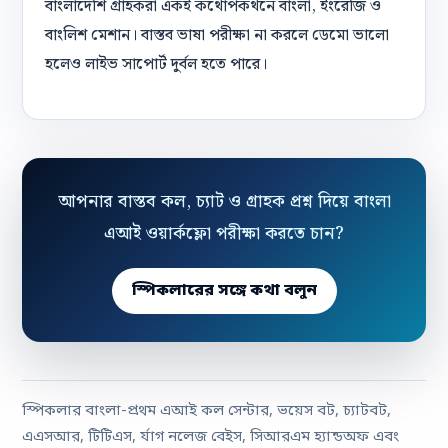
বাংলাদেশি গ্রাহকরা একই কথোপকথনে বাংলা, ইংরেজি ও
বাংলিশ মেশান। বাস্তব ভাষা পরীক্ষা না করলে ডেমো ভালো
হলেও লাইভ সাপোর্ট দুর্বল হতে পারে।
আপনার বাস্তব কল, চ্যাট ও গ্রাহক প্রশ্ন দিয়ে বাংলা
এআই ওয়ার্কফ্লো পরীক্ষা করতে চান?
স্পিকলারের সঙ্গে কথা বলুন
স্পিকলার বাংলা-প্রথম এআই কল সেন্টার, ভয়েস বট, চ্যাটবট,
এএসআর, টিটিএস, র্যাগ নলেজ বেইস, সিআরএম হ্যান্ডঅফ এবং