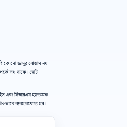
া এআই কোনো জাদুর বোতাম নয়।
ম্পর্কে সৎ থাকে। ছোট
েইস এবং সিআরএম হ্যান্ডঅফ
িকভাবে ব্যবহারযোগ্য হয়।