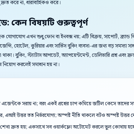
্রুত করে না, ধারাবাহিকও করে।
ইড: কেন বিষয়টি গুরুত্বপূর্ণ
রাহক যোগাযোগ এখন শুধু ফোন বা ইনবক্স নয়; এটি বিক্রয়, সাপোর্ট, ব্র্যান্
েন্সি, হোটেল, কুরিয়ার এবং সার্ভিস বুকিং ব্যবসা-এর জন্য বড় সমস্যা সাধ
া থাকা। বুকিং, স্ট্যাটাস আপডেট, অ্যাপয়েন্টমেন্ট, ডেলিভারি প্রশ্ন এব
ষ নিয়োগ করলেই সমাধান হয় না।
েন্টকে সরায় না; বরং একই প্রশ্নের চাপ কমিয়ে জটিল কেসে তাদের সম
, এআই উত্তর তত নির্ভরযোগ্য; অস্পষ্ট নীতি থাকলে বটও অস্পষ্ট উত্তর 
শেখা দ্রুত হয়; একসাথে সব ওয়ার্কফ্লো অটোমেট করলে ভুল কোথায় হচ্