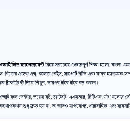
া এআই লিড ম্যানেজমেন্ট
নিয়ে সবচেয়ে গুরুত্বপূর্ণ শিক্ষা হলো: বাংল
নিজের গ্রাহক প্রশ্ন, নলেজ বেইস, সাপোর্ট নীতি এবং মানব হ্যান্ডঅফ স
্তব ট্রান্সক্রিপ্ট দিয়ে শিখুন, তারপর ধীরে ধীরে বড় করুন।
 এআই কল সেন্টার, ভয়েস বট, চ্যাটবট, এএসআর, টিটিএস, র্যাগ নলেজ ব
থোপকথন শুধু দ্রুত হয় না; তা আরও মাপযোগ্য, ধারাবাহিক এবং ব্যবসায়