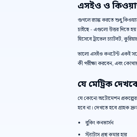
এসইও ও কিওয়ার্ড 
গুগলে র‍্যাঙ্ক করতে শুধু কিওয
চাইছে - এগুলো উত্তর দিতে হয়
হিসেবে ট্রাভেল চ্যাটবট, কুরি
ভালো এসইও কনটেন্ট একই সঙ্গ
কী পরীক্ষা করবেন, এবং কোথায়
যে মেট্রিক দেখব
যে কোনো অটোমেশন প্রকল্পের
হবে না। দেখতে হবে গ্রাহক দ্
বুকিং কনভার্সন
স্ট্যাটাস প্রশ্ন কমার হার