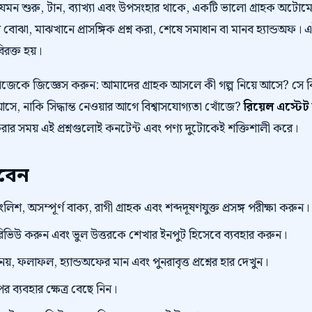
 যেমন শুরু, টান, ব্যাখ্যা এবং উপসংহার থাকে, একটি ভালো গ্রাহক অট
 বোঝা, মাঝখানে প্রাসঙ্গিক প্রশ্ন করা, শেষে সমাধান বা মানব হ্যান্ডঅফ। 
বিরক্ত হয়।
নিজেকে জিজ্ঞেস করুন: আমাদের গ্রাহক আসলে কী গল্প নিয়ে আসে? স
ে, নাকি সিদ্ধান্ত নেওয়ার আগে বিশ্বাসযোগ্যতা খোঁজে?
রিয়েল এস্টেট
করার সময় এই প্রশ্নগুলোই কনটেন্ট এবং পণ্য দুটোকেই শক্তিশালী করে।
রবেন
িশ, অসম্পূর্ণ বাক্য, রাগী গ্রাহক এবং শব্দদূষণযুক্ত প্রসঙ্গ পরীক্ষা করুন।
প্ট রিভিউ করুন এবং ভুল উত্তরকে শেখার ইনপুট হিসেবে ব্যবহার করুন।
 নয়, ফলাফল, হ্যান্ডঅফের মান এবং পুনরাবৃত্ত প্রশ্নের হার দেখুন।
র ব্যবহার ক্ষেত্র বেছে নিন।