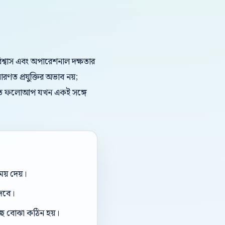
ড বিশ্বাস এবং অপারেশনাল দক্ষতার
ারণত প্রযুক্তির অভাব নয়;
ং দ্রুত ফলোআপ যখন একই সঙ্গে
য় দেয়।
দেবে।
ছে বোঝা কঠিন হয়।