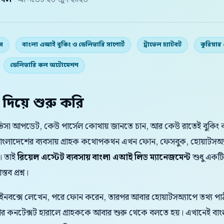
় দল
· আপডেট ২৬ জুন ২০২৬
কস
বাংলা এআই বুকিং ও ডেলিভারি সাপোর্ট
ট্রাভেল চ্যাটবট
কুরিয়ার
ডেলিভারি কল অটোমেশন
 দিয়ে শুরু করি
ভিসা আপডেট, কেউ পার্সেল কোথায় জানতে চান, আর কেউ রাতেই বুকিং কন
বাংলাদেশের ব্যবসায় গ্রাহক কথোপকথন এখন ফোন, ফেসবুক, হোয়াটসঅ্
। তাই
রিয়েল এস্টেট ব্যবসায় বাংলা এআই লিড ম্যানেজমেন্ট
শুধু একটি
তব প্রশ্ন।
 ইনবক্সে লেখেন, পরে ফোন করেন, তারপর আবার হোয়াটসঅ্যাপে তথ্য পাঠা
 আর কনটেক্সট হারালে গ্রাহককে আবার শুরু থেকে বলতে হয়। এখানেই