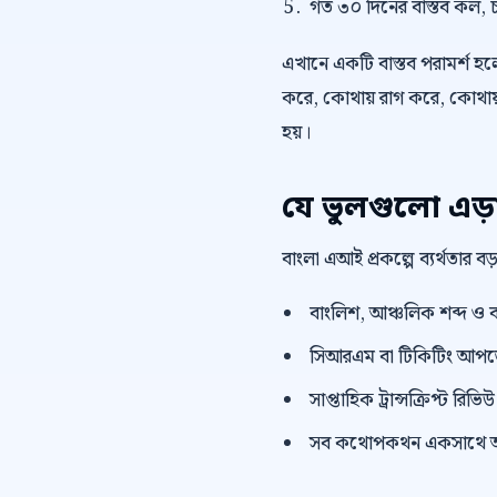
গত ৩০ দিনের বাস্তব কল, চ
এখানে একটি বাস্তব পরামর্শ হলো,
করে, কোথায় রাগ করে, কোথায় 
হয়।
যে ভুলগুলো এড়
বাংলা এআই প্রকল্পে ব্যর্থতার 
বাংলিশ, আঞ্চলিক শব্দ ও ব
সিআরএম বা টিকিটিং আপডেট 
সাপ্তাহিক ট্রান্সক্রিপ্ট রি
সব কথোপকথন একসাথে অ