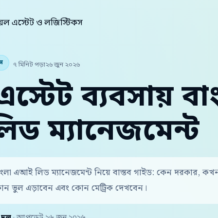
য়েল এস্টেট ও লজিস্টিকস
কস
৭ মিনিট পড়া
২৬ জুন ২০২৬
এস্টেট ব্যবসায় বা
ড ম্যানেজমেন্ট
 বাংলা এআই লিড ম্যানেজমেন্ট নিয়ে বাস্তব গাইড: কেন দরকার, কখ
োন ভুল এড়াবেন এবং কোন মেট্রিক দেখবেন।