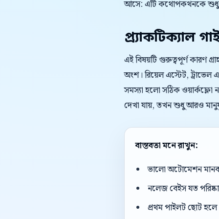
আসে: এটি কথোপকথনকে শুধু দ
প্র্যাকটিক্যাল গা
এই বিষয়টি গুরুত্বপূর্ণ কারণ গ্
অংশ। রিয়েল এস্টেট, ট্রাভেল এজ
সমস্যা হলো সঠিক ওয়ার্কফ্লো ন
দেখা যায়, তখন শুধু আরও মানু
বাস্তবতা মনে রাখুন:
ভালো অটোমেশন মানব এজ
নলেজ বেইস যত পরিষ্কার
প্রথম পাইলট ছোট হলে 