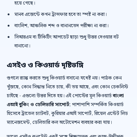
হয়ে গেছে।
মানব এজেন্টে কখন ট্রান্সফার হবে তা স্পষ্ট না করা।
বাংলিশ, আঞ্চলিক শব্দ ও বানানভেদ পরীক্ষা না করা।
সিআরএম বা টিকিটিং আপডেট ছাড়া শুধু উত্তর দেওয়ার বট
বানানো।
এসইও ও কিওয়ার্ড দৃষ্টিভঙ্গি
গুগলে র‍্যাঙ্ক করতে শুধু কিওয়ার্ড বসানো যথেষ্ট নয়। পাঠক কেন
খুঁজছে, কোন সিদ্ধান্ত নিতে চায়, কী ভয় আছে, এবং কোন চেকলিস্ট
চাইছে - এগুলো উত্তর দিতে হয়। এই পোস্টের মূল কিওয়ার্ড
বাংলা
এআই বুকিং ও ডেলিভারি সাপোর্ট
; পাশাপাশি সম্পর্কিত কিওয়ার্ড
হিসেবে ট্রাভেল চ্যাটবট, কুরিয়ার এআই সাপোর্ট, রিয়েল এস্টেট লিড
ম্যানেজমেন্ট, ডেলিভারি কল অটোমেশন ব্যবহার করা যায়।
ভালো এসইও কনটেন্ট একই সঙ্গে শিক্ষামূলক এবং কাজ-উদ্দীপক