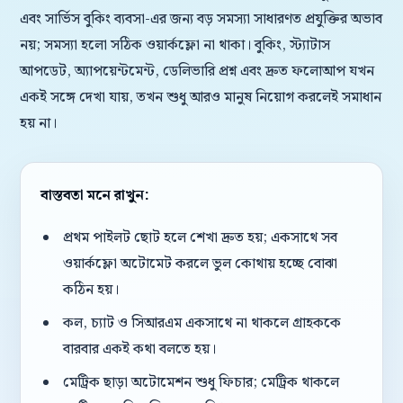
এবং সার্ভিস বুকিং ব্যবসা-এর জন্য বড় সমস্যা সাধারণত প্রযুক্তির অভাব
নয়; সমস্যা হলো সঠিক ওয়ার্কফ্লো না থাকা। বুকিং, স্ট্যাটাস
আপডেট, অ্যাপয়েন্টমেন্ট, ডেলিভারি প্রশ্ন এবং দ্রুত ফলোআপ যখন
একই সঙ্গে দেখা যায়, তখন শুধু আরও মানুষ নিয়োগ করলেই সমাধান
হয় না।
বাস্তবতা মনে রাখুন:
প্রথম পাইলট ছোট হলে শেখা দ্রুত হয়; একসাথে সব
ওয়ার্কফ্লো অটোমেট করলে ভুল কোথায় হচ্ছে বোঝা
কঠিন হয়।
কল, চ্যাট ও সিআরএম একসাথে না থাকলে গ্রাহককে
বারবার একই কথা বলতে হয়।
মেট্রিক ছাড়া অটোমেশন শুধু ফিচার; মেট্রিক থাকলে