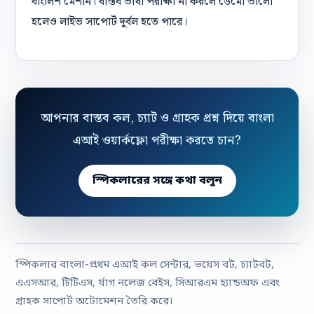
বাংলিশ মেশান। বাস্তব ভাষা পরীক্ষা না করলে ডেমো ভালো
হলেও লাইভ সাপোর্ট দুর্বল হতে পারে।
আপনার বাস্তব কল, চ্যাট ও গ্রাহক প্রশ্ন দিয়ে বাংলা
এআই ওয়ার্কফ্লো পরীক্ষা করতে চান?
স্পিকলারের সঙ্গে কথা বলুন
স্পিকলার বাংলা-প্রথম এআই কল সেন্টার, ভয়েস বট, চ্যাটবট,
এএসআর, টিটিএস, র্যাগ নলেজ বেইস, সিআরএম হ্যান্ডঅফ এবং
গ্রাহক সাপোর্ট অটোমেশন তৈরি করে।