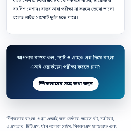
বাংলাদেশি গ্রাহকরা একই কথোপকথনে বাংলা, ইংরেজি ও
বাংলিশ মেশান। বাস্তব ভাষা পরীক্ষা না করলে ডেমো ভালো
হলেও লাইভ সাপোর্ট দুর্বল হতে পারে।
আপনার বাস্তব কল, চ্যাট ও গ্রাহক প্রশ্ন দিয়ে বাংলা
এআই ওয়ার্কফ্লো পরীক্ষা করতে চান?
স্পিকলারের সঙ্গে কথা বলুন
স্পিকলার বাংলা-প্রথম এআই কল সেন্টার, ভয়েস বট, চ্যাটবট,
এএসআর, টিটিএস, র্যাগ নলেজ বেইস, সিআরএম হ্যান্ডঅফ এবং