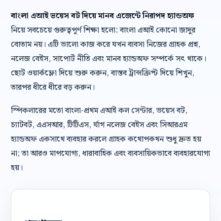
বাংলা এআই ভয়েস বট দিয়ে মানব এজেন্টে নিরাপদ হ্যান্ডঅফ
নিয়ে সবচেয়ে গুরুত্বপূর্ণ শিক্ষা হলো: বাংলা এআই কোনো জাদুর
বোতাম নয়। এটি ভালো কাজ করে যখন ব্যবসা নিজের গ্রাহক প্রশ্ন,
নলেজ বেইস, সাপোর্ট নীতি এবং মানব হ্যান্ডঅফ সম্পর্কে সৎ থাকে।
ছোট ওয়ার্কফ্লো দিয়ে শুরু করুন, বাস্তব ট্রান্সক্রিপ্ট দিয়ে শিখুন,
তারপর ধীরে ধীরে বড় করুন।
স্পিকলারের মতো বাংলা-প্রথম এআই কল সেন্টার, ভয়েস বট,
চ্যাটবট, এএসআর, টিটিএস, র্যাগ নলেজ বেইস এবং সিআরএম
হ্যান্ডঅফ একসাথে ব্যবহার করলে গ্রাহক কথোপকথন শুধু দ্রুত হয়
না; তা আরও মাপযোগ্য, ধারাবাহিক এবং ব্যবসায়িকভাবে ব্যবহারযোগ্য
হয়।