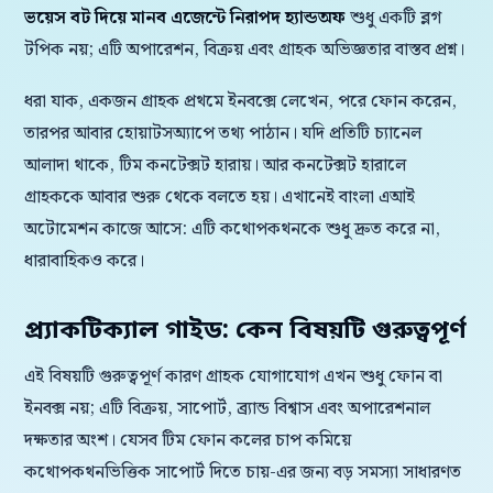
ভয়েস বট দিয়ে মানব এজেন্টে নিরাপদ হ্যান্ডঅফ
শুধু একটি ব্লগ
টপিক নয়; এটি অপারেশন, বিক্রয় এবং গ্রাহক অভিজ্ঞতার বাস্তব প্রশ্ন।
ধরা যাক, একজন গ্রাহক প্রথমে ইনবক্সে লেখেন, পরে ফোন করেন,
তারপর আবার হোয়াটসঅ্যাপে তথ্য পাঠান। যদি প্রতিটি চ্যানেল
আলাদা থাকে, টিম কনটেক্সট হারায়। আর কনটেক্সট হারালে
গ্রাহককে আবার শুরু থেকে বলতে হয়। এখানেই বাংলা এআই
অটোমেশন কাজে আসে: এটি কথোপকথনকে শুধু দ্রুত করে না,
ধারাবাহিকও করে।
প্র্যাকটিক্যাল গাইড: কেন বিষয়টি গুরুত্বপূর্ণ
এই বিষয়টি গুরুত্বপূর্ণ কারণ গ্রাহক যোগাযোগ এখন শুধু ফোন বা
ইনবক্স নয়; এটি বিক্রয়, সাপোর্ট, ব্র্যান্ড বিশ্বাস এবং অপারেশনাল
দক্ষতার অংশ। যেসব টিম ফোন কলের চাপ কমিয়ে
কথোপকথনভিত্তিক সাপোর্ট দিতে চায়-এর জন্য বড় সমস্যা সাধারণত