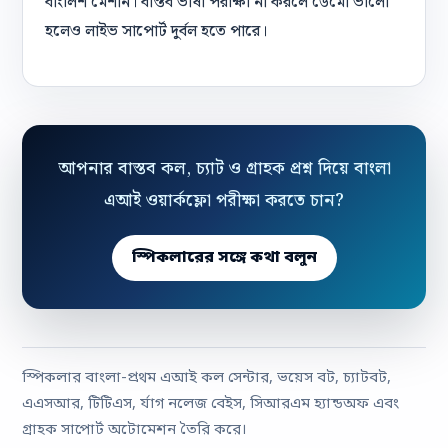
বাংলিশ মেশান। বাস্তব ভাষা পরীক্ষা না করলে ডেমো ভালো
হলেও লাইভ সাপোর্ট দুর্বল হতে পারে।
আপনার বাস্তব কল, চ্যাট ও গ্রাহক প্রশ্ন দিয়ে বাংলা
এআই ওয়ার্কফ্লো পরীক্ষা করতে চান?
স্পিকলারের সঙ্গে কথা বলুন
স্পিকলার বাংলা-প্রথম এআই কল সেন্টার, ভয়েস বট, চ্যাটবট,
এএসআর, টিটিএস, র্যাগ নলেজ বেইস, সিআরএম হ্যান্ডঅফ এবং
গ্রাহক সাপোর্ট অটোমেশন তৈরি করে।