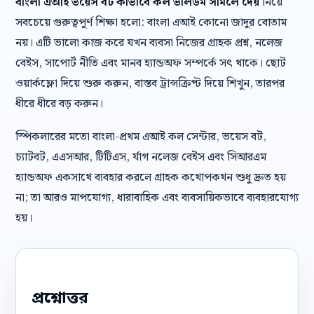
বাংলা এআই ভয়েস বট কীভাবে কল ভলিউম সামলে দেয়
নিয়ে
সবচেয়ে গুরুত্বপূর্ণ শিক্ষা হলো: বাংলা এআই কোনো জাদুর বোতাম
নয়। এটি ভালো কাজ করে যখন ব্যবসা নিজের গ্রাহক প্রশ্ন, নলেজ
বেইস, সাপোর্ট নীতি এবং মানব হ্যান্ডঅফ সম্পর্কে সৎ থাকে। ছোট
ওয়ার্কফ্লো দিয়ে শুরু করুন, বাস্তব ট্রান্সক্রিপ্ট দিয়ে শিখুন, তারপর
ধীরে ধীরে বড় করুন।
স্পিকলারের মতো বাংলা-প্রথম এআই কল সেন্টার, ভয়েস বট,
চ্যাটবট, এএসআর, টিটিএস, র্যাগ নলেজ বেইস এবং সিআরএম
হ্যান্ডঅফ একসাথে ব্যবহার করলে গ্রাহক কথোপকথন শুধু দ্রুত হয়
না; তা আরও মাপযোগ্য, ধারাবাহিক এবং ব্যবসায়িকভাবে ব্যবহারযোগ্য
হয়।
প্রশ্নোত্তর