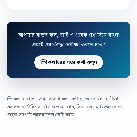
আপনার বাস্তব কল, চ্যাট ও গ্রাহক প্রশ্ন দিয়ে বাংলা
এআই ওয়ার্কফ্লো পরীক্ষা করতে চান?
স্পিকলারের সঙ্গে কথা বলুন
স্পিকলার বাংলা-প্রথম এআই কল সেন্টার, ভয়েস বট, চ্যাটবট,
এএসআর, টিটিএস, র্যাগ নলেজ বেইস, সিআরএম হ্যান্ডঅফ এবং
গ্রাহক সাপোর্ট অটোমেশন তৈরি করে।