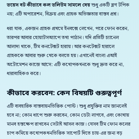
ভয়েস বট কীভাবে কল ভলিউম সামলে দেয়
শুধু একটি ব্লগ টপিক
নয়; এটি অপারেশন, বিক্রয় এবং গ্রাহক অভিজ্ঞতার বাস্তব প্রশ্ন।
ধরা যাক, একজন গ্রাহক প্রথমে ইনবক্সে লেখেন, পরে ফোন করেন,
তারপর আবার হোয়াটসঅ্যাপে তথ্য পাঠান। যদি প্রতিটি চ্যানেল
আলাদা থাকে, টিম কনটেক্সট হারায়। আর কনটেক্সট হারালে
গ্রাহককে আবার শুরু থেকে বলতে হয়। এখানেই বাংলা এআই
অটোমেশন কাজে আসে: এটি কথোপকথনকে শুধু দ্রুত করে না,
ধারাবাহিকও করে।
কীভাবে করবেন: কেন বিষয়টি গুরুত্বপূর্ণ
এটি ব্যবহারিক বাস্তবায়নভিত্তিক পোস্ট। শুধু প্রযুক্তির নাম জানলেই
হবে না; কোন ধাপে শুরু করবেন, কোন ডেটা লাগবে, এবং কোথায়
মানব হস্তক্ষেপ রাখবেন সেটাই আসল কাজ। যেসব টিম ফোন কলের
চাপ কমিয়ে কথোপকথনভিত্তিক সাপোর্ট দিতে চায়-এর জন্য বড়