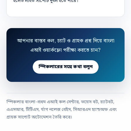
হলেও লাইভ সাপোর্ট দুর্বল হতে পারে।
আপনার বাস্তব কল, চ্যাট ও গ্রাহক প্রশ্ন দিয়ে বাংলা
এআই ওয়ার্কফ্লো পরীক্ষা করতে চান?
স্পিকলারের সঙ্গে কথা বলুন
স্পিকলার বাংলা-প্রথম এআই কল সেন্টার, ভয়েস বট, চ্যাটবট,
এএসআর, টিটিএস, র্যাগ নলেজ বেইস, সিআরএম হ্যান্ডঅফ এবং
গ্রাহক সাপোর্ট অটোমেশন তৈরি করে।