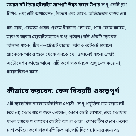
ভয়েস বট দিয়ে হটলাইন সাপোর্ট উন্নত করার উপায়
শুধু একটি ব্লগ
টপিক নয়; এটি অপারেশন, বিক্রয় এবং গ্রাহক অভিজ্ঞতার বাস্তব প্রশ্ন।
ধরা যাক, একজন গ্রাহক প্রথমে ইনবক্সে লেখেন, পরে ফোন করেন,
তারপর আবার হোয়াটসঅ্যাপে তথ্য পাঠান। যদি প্রতিটি চ্যানেল
আলাদা থাকে, টিম কনটেক্সট হারায়। আর কনটেক্সট হারালে
গ্রাহককে আবার শুরু থেকে বলতে হয়। এখানেই বাংলা এআই
অটোমেশন কাজে আসে: এটি কথোপকথনকে শুধু দ্রুত করে না,
ধারাবাহিকও করে।
কীভাবে করবেন: কেন বিষয়টি গুরুত্বপূর্ণ
এটি ব্যবহারিক বাস্তবায়নভিত্তিক পোস্ট। শুধু প্রযুক্তির নাম জানলেই
হবে না; কোন ধাপে শুরু করবেন, কোন ডেটা লাগবে, এবং কোথায়
মানব হস্তক্ষেপ রাখবেন সেটাই আসল কাজ। যেসব টিম ফোন কলের
চাপ কমিয়ে কথোপকথনভিত্তিক সাপোর্ট দিতে চায়-এর জন্য বড়