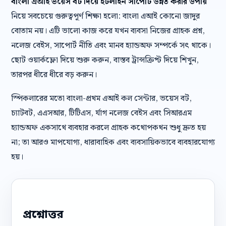
বাংলা এআই ভয়েস বট দিয়ে হটলাইন সাপোর্ট উন্নত করার উপায়
নিয়ে সবচেয়ে গুরুত্বপূর্ণ শিক্ষা হলো: বাংলা এআই কোনো জাদুর
বোতাম নয়। এটি ভালো কাজ করে যখন ব্যবসা নিজের গ্রাহক প্রশ্ন,
নলেজ বেইস, সাপোর্ট নীতি এবং মানব হ্যান্ডঅফ সম্পর্কে সৎ থাকে।
ছোট ওয়ার্কফ্লো দিয়ে শুরু করুন, বাস্তব ট্রান্সক্রিপ্ট দিয়ে শিখুন,
তারপর ধীরে ধীরে বড় করুন।
স্পিকলারের মতো বাংলা-প্রথম এআই কল সেন্টার, ভয়েস বট,
চ্যাটবট, এএসআর, টিটিএস, র্যাগ নলেজ বেইস এবং সিআরএম
হ্যান্ডঅফ একসাথে ব্যবহার করলে গ্রাহক কথোপকথন শুধু দ্রুত হয়
না; তা আরও মাপযোগ্য, ধারাবাহিক এবং ব্যবসায়িকভাবে ব্যবহারযোগ্য
হয়।
প্রশ্নোত্তর