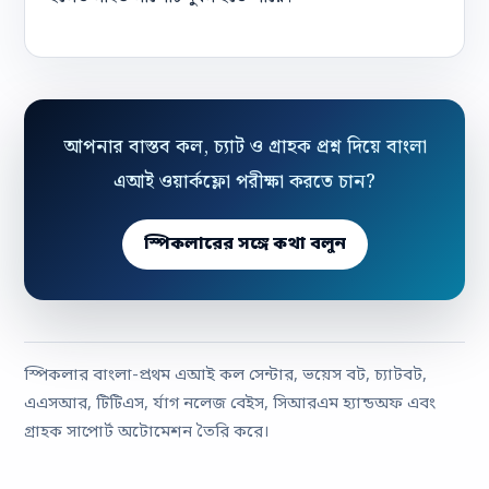
আপনার বাস্তব কল, চ্যাট ও গ্রাহক প্রশ্ন দিয়ে বাংলা
এআই ওয়ার্কফ্লো পরীক্ষা করতে চান?
স্পিকলারের সঙ্গে কথা বলুন
স্পিকলার বাংলা-প্রথম এআই কল সেন্টার, ভয়েস বট, চ্যাটবট,
এএসআর, টিটিএস, র্যাগ নলেজ বেইস, সিআরএম হ্যান্ডঅফ এবং
গ্রাহক সাপোর্ট অটোমেশন তৈরি করে।