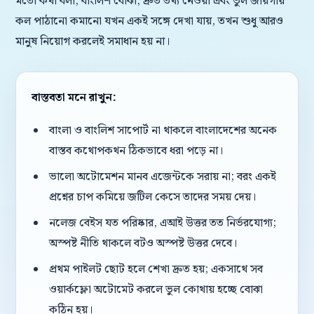
মতো কথা বলা, বাংলিশ বোঝা, দ্রুত তথ্য নেওয়া এবং ভুল জায়গায়
কল পাঠানো কমানো যখন একই সঙ্গে দেখা যায়, তখন শুধু আরও
মানুষ নিয়োগ করলেই সমাধান হয় না।
বাস্তবতা মনে রাখুন:
বাংলা ও বাংলিশ সাপোর্ট না থাকলে বাংলাদেশের অনেক
বাস্তব কথোপকথন ঠিকভাবে ধরা পড়ে না।
ভালো অটোমেশন মানব এজেন্টকে সরায় না; বরং একই
প্রশ্নের চাপ কমিয়ে জটিল কেসে তাদের সময় দেয়।
নলেজ বেইস যত পরিষ্কার, এআই উত্তর তত নির্ভরযোগ্য;
অস্পষ্ট নীতি থাকলে বটও অস্পষ্ট উত্তর দেবে।
প্রথম পাইলট ছোট হলে শেখা দ্রুত হয়; একসাথে সব
ওয়ার্কফ্লো অটোমেট করলে ভুল কোথায় হচ্ছে বোঝা
কঠিন হয়।