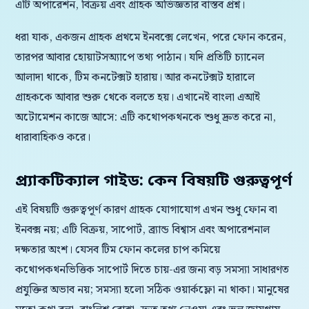
এটি অপারেশন, বিক্রয় এবং গ্রাহক অভিজ্ঞতার বাস্তব প্রশ্ন।
ধরা যাক, একজন গ্রাহক প্রথমে ইনবক্সে লেখেন, পরে ফোন করেন,
তারপর আবার হোয়াটসঅ্যাপে তথ্য পাঠান। যদি প্রতিটি চ্যানেল
আলাদা থাকে, টিম কনটেক্সট হারায়। আর কনটেক্সট হারালে
গ্রাহককে আবার শুরু থেকে বলতে হয়। এখানেই বাংলা এআই
অটোমেশন কাজে আসে: এটি কথোপকথনকে শুধু দ্রুত করে না,
ধারাবাহিকও করে।
প্র্যাকটিক্যাল গাইড: কেন বিষয়টি গুরুত্বপূর্ণ
এই বিষয়টি গুরুত্বপূর্ণ কারণ গ্রাহক যোগাযোগ এখন শুধু ফোন বা
ইনবক্স নয়; এটি বিক্রয়, সাপোর্ট, ব্র্যান্ড বিশ্বাস এবং অপারেশনাল
দক্ষতার অংশ। যেসব টিম ফোন কলের চাপ কমিয়ে
কথোপকথনভিত্তিক সাপোর্ট দিতে চায়-এর জন্য বড় সমস্যা সাধারণত
প্রযুক্তির অভাব নয়; সমস্যা হলো সঠিক ওয়ার্কফ্লো না থাকা। মানুষের