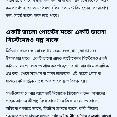
পরিষ্কার, চাপ বেশি এবং ফলাফল মাপা যায়। উদাহরণ হিসেবে অর্ডার
কনফার্মেশন, অ্যাপয়েন্টমেন্ট বুকিং, পেমেন্ট রিমাইন্ডার, ফলোআপ
কল, সার্ভে ভালো শুরু হতে পারে।
একটি ভালো পোস্টের মতো একটি ভালো
সিস্টেমেরও গল্প থাকে
মিডিয়াম-ধাঁচের ভালো লেখায় যেমন শুরু, টান, ব্যাখ্যা এবং
উপসংহার থাকে, একটি ভালো গ্রাহক অটোমেশন সিস্টেমেও একই
কাঠামো লাগে। শুরুতে গ্রাহকের উদ্দেশ্য বোঝা, মাঝখানে প্রাসঙ্গিক
প্রশ্ন করা, শেষে সমাধান বা মানব হ্যান্ডঅফ। এই গল্পের প্রবাহ না
থাকলে বট যান্ত্রিক লাগে, আর গ্রাহক দ্রুত বিরক্ত হয়।
সফটওয়্যার কেনার আগে তাই নিজেকে জিজ্ঞেস করুন: আমাদের
গ্রাহক আসলে কী গল্প নিয়ে আসে? সে কি দাম জানতে আসে,
অভিযোগ করতে আসে, স্ট্যাটাস জানতে আসে, নাকি সিদ্ধান্ত
নেওয়ার আগে বিশ্বাসযোগ্যতা খোঁজে?
স্থানীয় সার্ভিস ব্যবসায় বাংলা