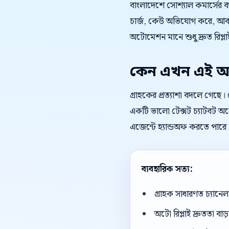
বাংলাদেশে সোশ্যাল কমার্সের 
চার্জ, কেউ অভিযোগ করে, আবার
অটোমেশন মানে শুধু দ্রুত রিপ্লাই
কেন এখন এই অ
গ্রাহকের প্রত্যাশা বদলে গেছে
একটি ভালো টেক্সট চ্যাটবট অটো
এজেন্টে হ্যান্ডঅফ করতে পারে
ব্যবহারিক সত্য:
গ্রাহক সাধারণত চ্যান
অটো রিপ্লাই দ্রুততা বা