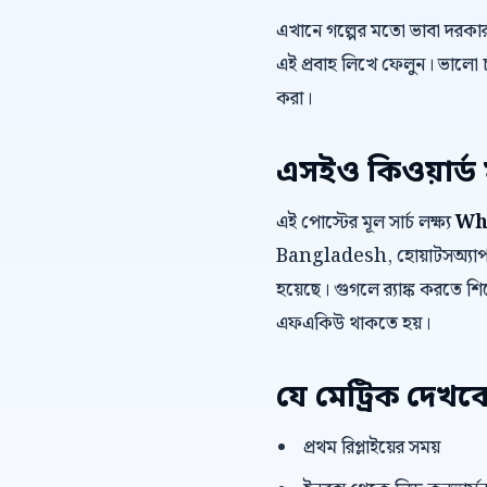
এখানে গল্পের মতো ভাবা দরকা
এই প্রবাহ লিখে ফেলুন। ভালো 
করা।
এসইও কিওয়ার্ড 
এই পোস্টের মূল সার্চ লক্ষ্য
Wh
Bangladesh, হোয়াটসঅ্যাপ 
হয়েছে। গুগলে র‍্যাঙ্ক করতে শির
এফএকিউ থাকতে হয়।
যে মেট্রিক দেখব
প্রথম রিপ্লাইয়ের সময়