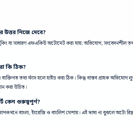
ের উত্তর নিজে দেবে?
 বুকিং বা সাধারণ এফএকিউ অটোমেট করা যায়; অভিযোগ, সংবেদনশীল তথ্য 
রা কি ঠিক?
ক বা ব্যক্তিগত তথ্য ফাঁস হলে হাইড করা ঠিক। কিন্তু বাস্তব গ্রাহক অভিযোগ
ধান করা উচিত।
 কেন গুরুত্বপূর্ণ?
পকথনে বাংলা, ইংরেজি ও বাংলিশ মেশায়। এই ভাষা না বুঝলে অটো রিপ্ল