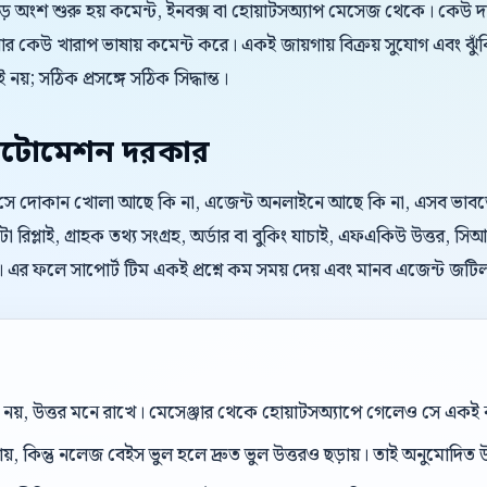
বড় অংশ শুরু হয় কমেন্ট, ইনবক্স বা হোয়াটসঅ্যাপ মেসেজ থেকে। কেউ 
 কেউ খারাপ ভাষায় কমেন্ট করে। একই জায়গায় বিক্রয় সুযোগ এবং ঝুঁ
 নয়; সঠিক প্রসঙ্গে সঠিক সিদ্ধান্ত।
টোমেশন দরকার
। সে দোকান খোলা আছে কি না, এজেন্ট অনলাইনে আছে কি না, এসব ভাবতে চা
 রিপ্লাই, গ্রাহক তথ্য সংগ্রহ, অর্ডার বা বুকিং যাচাই, এফএকিউ উত্তর
। এর ফলে সাপোর্ট টিম একই প্রশ্নে কম সময় দেয় এবং মানব এজেন্ট জট
েল নয়, উত্তর মনে রাখে। মেসেঞ্জার থেকে হোয়াটসঅ্যাপে গেলেও সে এক
ড়ায়, কিন্তু নলেজ বেইস ভুল হলে দ্রুত ভুল উত্তরও ছড়ায়। তাই অনুমোদিত উ