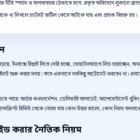
 নীতি স্প্যাম ও অপব্যবহার ঠেকাতে হবে; প্রকৃত অভিযোগ লুকালে ব্র্যান্ড ব
েকে না লিখলে চ্যাটবট জটিল কেসে আটকে যায় এবং গ্রাহক বিরক্ত হয়।
েন
়ছে, ইনবক্সে রিপ্লাই দিতে দেরি হচ্ছে, হোয়াটসঅ্যাপে লিড হারাচ্ছেন, 
 পাইলট শুরু করার সময়। তবে একসাথে সবকিছু অটোমেট করবেন না। প্রথম
ু হতে পারে: অর্ডার কনফার্মেশন, ডেলিভারি আপডেট, অ্যাপয়েন্টমেন্ট বু
্রান্সক্রিপ্ট রিভিউ থেকে বোঝা যায় কোন উত্তর ভালো, কোন নিয়ম বদলা
াইড করার নৈতিক নিয়ম