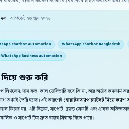
করবেন, খারাপ কমেন্ট কীভাবে নিরাপদে হাইড করবেন এবং কোন
় দল
· আপডেট ২৬ জুন ২০২৬
sApp chatbot automation
WhatsApp chatbot Bangladesh
WhatsApp Business automation
 দিয়ে শুরু করি
যাপে লিখলেন: দাম কত, কাল ডেলিভারি হবে কি না, আর অর্ডার কনফার্ম 
সুযোগ তখনই তৈরি হচ্ছে। এই কারণেই
হোয়াটসঅ্যাপ চ্যাটবট দিয়ে ক্যাশ
ল ফিচার নয়; এটি বিক্রয়, সাপোর্ট, ব্র্যান্ড সেফটি এবং গ্রাহক অভিজ্ঞতার
মালিক ও সাপোর্ট টিম দ্রুত বাস্তব সিদ্ধান্ত নিতে পারে।