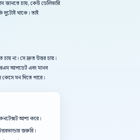
দাম জানতে চায়, কেউ ডেলিভারি
কি দুটোই থাকে। তাই
য় না। সে দ্রুত উত্তর চায়।
, সিআরএম আপডেট এবং মানব
িল কেসে মন দিতে পারে।
ই কনটেক্সট আশা করে।
ত্তরভান্ডার জরুরি।