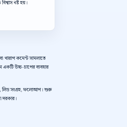
িশ্বাস নষ্ট হয়।
অথবা খারাপ কমেন্ট সামলাতে
ে একটি উচ্চ-চাপের ব্যবহার
কিং, লিড সংগ্রহ, ফলোআপ। শুরু
নো দরকার।