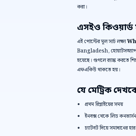
করা।
এসইও কিওয়ার্ড 
এই পোস্টের মূল সার্চ লক্ষ্য
Wh
Bangladesh, হোয়াটসঅ্যাপ 
হয়েছে। গুগলে র‍্যাঙ্ক করতে শির
এফএকিউ থাকতে হয়।
যে মেট্রিক দেখব
প্রথম রিপ্লাইয়ের সময়
ইনবক্স থেকে লিড কনভার্স
চ্যাটবট দিয়ে সমাধানের হার