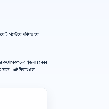
েজমেন্ট সিস্টেমে পরিণত হয়।
রকার কথোপকথনের শৃঙ্খলা। কোন
ে যাবে - এই নিয়মগুলো