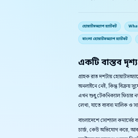
হোয়াটসঅ্যাপ চ্যাটবট
What
বাংলা হোয়াটসঅ্যাপ চ্যাটবট
একটি বাস্তব দৃশ্য
গ্রাহক রাত দশটায় হোয়াটসঅ্
অনলাইনে নেই, কিন্তু বিক্রয় 
এখন শুধু টেকনিক্যাল ফিচার নয়;
লেখা, যাতে ব্যবসা মালিক ও সাপোর
বাংলাদেশে সোশ্যাল কমার্সের 
চার্জ, কেউ অভিযোগ করে, আবার