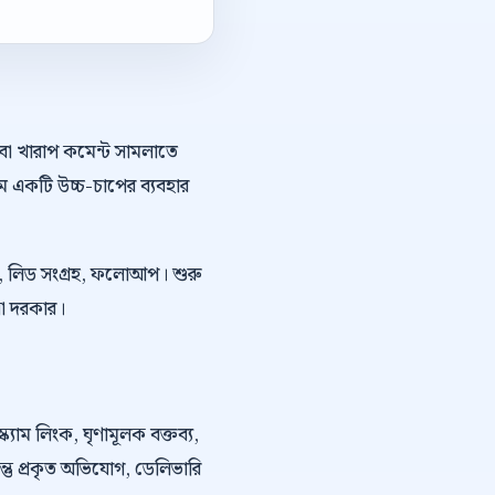
অথবা খারাপ কমেন্ট সামলাতে
ে একটি উচ্চ-চাপের ব্যবহার
কিং, লিড সংগ্রহ, ফলোআপ। শুরু
নো দরকার।
্ক্যাম লিংক, ঘৃণামূলক বক্তব্য,
কিন্তু প্রকৃত অভিযোগ, ডেলিভারি