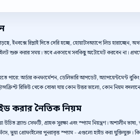
েন
়ছে, ইনবক্সে রিপ্লাই দিতে দেরি হচ্ছে, হোয়াটসঅ্যাপে লিড হারাচ্ছেন, 
 পাইলট শুরু করার সময়। তবে একসাথে সবকিছু অটোমেট করবেন না। প্রথম
ু হতে পারে: অর্ডার কনফার্মেশন, ডেলিভারি আপডেট, অ্যাপয়েন্টমেন্ট বু
্রান্সক্রিপ্ট রিভিউ থেকে বোঝা যায় কোন উত্তর ভালো, কোন নিয়ম বদলা
াইড করার নৈতিক নিয়ম
উচিত ব্র্যান্ড সেফটি, গ্রাহক সুরক্ষা এবং স্প্যাম নিয়ন্ত্রণ। অশালীন ভাষা, স
াঁস, ভুয়া প্রোফাইলের পুনরাবৃত্ত স্প্যাম - এগুলো হাইড করা যুক্তিযুক্ত। 