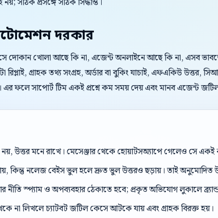
 নয়; সঠিক প্রসঙ্গে সঠিক সিদ্ধান্ত।
টোমেশন দরকার
। সে দোকান খোলা আছে কি না, এজেন্ট অনলাইনে আছে কি না, এসব ভাবতে চা
 রিপ্লাই, গ্রাহক তথ্য সংগ্রহ, অর্ডার বা বুকিং যাচাই, এফএকিউ উত্তর
। এর ফলে সাপোর্ট টিম একই প্রশ্নে কম সময় দেয় এবং মানব এজেন্ট জট
েল নয়, উত্তর মনে রাখে। মেসেঞ্জার থেকে হোয়াটসঅ্যাপে গেলেও সে এক
ড়ায়, কিন্তু নলেজ বেইস ভুল হলে দ্রুত ভুল উত্তরও ছড়ায়। তাই অনুমোদিত উ
 নীতি স্প্যাম ও অপব্যবহার ঠেকাতে হবে; প্রকৃত অভিযোগ লুকালে ব্র্যান্ড ব
েকে না লিখলে চ্যাটবট জটিল কেসে আটকে যায় এবং গ্রাহক বিরক্ত হয়।