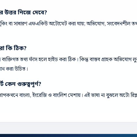
ের উত্তর নিজে দেবে?
 বুকিং বা সাধারণ এফএকিউ অটোমেট করা যায়; অভিযোগ, সংবেদনশীল তথ্য 
রা কি ঠিক?
ক বা ব্যক্তিগত তথ্য ফাঁস হলে হাইড করা ঠিক। কিন্তু বাস্তব গ্রাহক অভিযোগ
ধান করা উচিত।
 কেন গুরুত্বপূর্ণ?
পকথনে বাংলা, ইংরেজি ও বাংলিশ মেশায়। এই ভাষা না বুঝলে অটো রিপ্ল