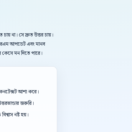
য় না। সে দ্রুত উত্তর চায়।
, সিআরএম আপডেট এবং মানব
িল কেসে মন দিতে পারে।
ই কনটেক্সট আশা করে।
ত্তরভান্ডার জরুরি।
িশ্বাস নষ্ট হয়।