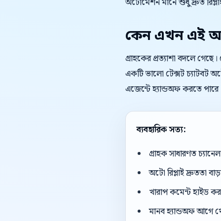
অটোমেশন মানে শুধু দ্রুত রিপ্লাই
কেন এখন এই অ
গ্রাহকের প্রত্যাশা বদলে গেছে
একটি ভালো টেক্সট চ্যাটবট অটো
এজেন্টে হ্যান্ডঅফ করতে পারে
ব্যবহারিক সত্য:
গ্রাহক সাধারণত চ্যান
অটো রিপ্লাই দ্রুততা বা
খারাপ কমেন্ট হাইড করার
মানব হ্যান্ডঅফ আগে থ