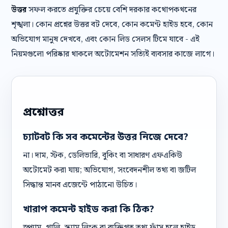
উত্তর
সফল করতে প্রযুক্তির চেয়ে বেশি দরকার কথোপকথনের
শৃঙ্খলা। কোন প্রশ্নের উত্তর বট দেবে, কোন কমেন্ট হাইড হবে, কোন
অভিযোগ মানুষ দেখবে, এবং কোন লিড সেলস টিমে যাবে - এই
নিয়মগুলো পরিষ্কার থাকলে অটোমেশন সত্যিই ব্যবসার কাজে লাগে।
প্রশ্নোত্তর
চ্যাটবট কি সব কমেন্টের উত্তর নিজে দেবে?
না। দাম, স্টক, ডেলিভারি, বুকিং বা সাধারণ এফএকিউ
অটোমেট করা যায়; অভিযোগ, সংবেদনশীল তথ্য বা জটিল
সিদ্ধান্ত মানব এজেন্টে পাঠানো উচিত।
খারাপ কমেন্ট হাইড করা কি ঠিক?
স্প্যাম, গালি, স্ক্যাম লিংক বা ব্যক্তিগত তথ্য ফাঁস হলে হাইড