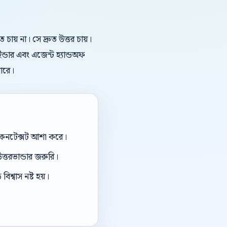
য় না। সে দ্রুত উত্তর চায়।
ডার এবং এজেন্ট হ্যান্ডঅফ
ারে।
ই কনটেক্সট আশা করে।
ত্তরভান্ডার জরুরি।
িশ্বাস নষ্ট হয়।