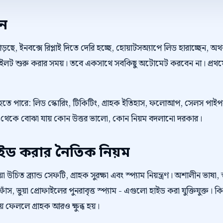
েন
়ছে, ইনবক্সে রিপ্লাই দিতে দেরি হচ্ছে, হোয়াটসঅ্যাপে লিড হারাচ্ছেন, 
 পাইলট শুরু করার সময়। তবে একসাথে সবকিছু অটোমেট করবেন না। প্রথম
রু হতে পারে: লিড স্কোরিং, টিকিটিং, গ্রাহক ইতিহাস, ফলোআপ, সেলস পা
 রিভিউ থেকে বোঝা যায় কোন উত্তর ভালো, কোন নিয়ম বদলানো দরকার।
াইড করার নৈতিক নিয়ম
উচিত ব্র্যান্ড সেফটি, গ্রাহক সুরক্ষা এবং স্প্যাম নিয়ন্ত্রণ। অশালীন ভাষা, স
াঁস, ভুয়া প্রোফাইলের পুনরাবৃত্ত স্প্যাম - এগুলো হাইড করা যুক্তিযুক্ত। 
কিয়ে ফেললে গ্রাহক আরও ক্ষুব্ধ হয়।