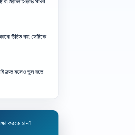
বা জটিল সিদ্ধান্ত মানব
 লুকানো উচিত নয়; সেটিকে
াই দ্রুত হলেও ভুল হতে
ীক্ষা করতে চান?