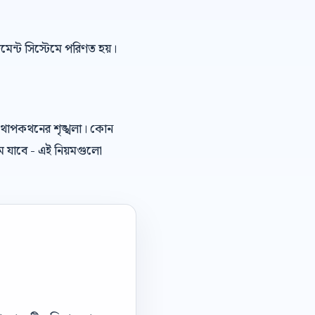
েজমেন্ট সিস্টেমে পরিণত হয়।
কথোপকথনের শৃঙ্খলা। কোন
ে যাবে - এই নিয়মগুলো