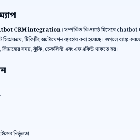
ম্যাপ
atbot CRM integration
। সম্পর্কিত কিওয়ার্ড হিসেবে chat
িআরএম, টিকিটিং অটোমেশন ব্যবহার করা হয়েছে। গুগলে র‍্যাঙ্ক করতে
যা, সিদ্ধান্তের সময়, ঝুঁকি, চেকলিস্ট এবং এফএকিউ থাকতে হয়।
েন
ন
াইডের নির্ভুলতা