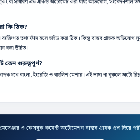
 বুকিং বা সাধারণ এফএকিউ অটোমেট করা যায়; অভিযোগ, সংবেদনশীল তথ্য 
রা কি ঠিক?
ক বা ব্যক্তিগত তথ্য ফাঁস হলে হাইড করা ঠিক। কিন্তু বাস্তব গ্রাহক অভিযোগ
ধান করা উচিত।
 কেন গুরুত্বপূর্ণ?
পকথনে বাংলা, ইংরেজি ও বাংলিশ মেশায়। এই ভাষা না বুঝলে অটো রিপ্ল
মেসেঞ্জার ও ফেসবুক কমেন্ট অটোমেশন বাস্তব গ্রাহক প্রশ্ন দিয়ে পর