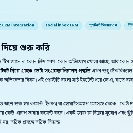
t CRM integration
social inbox CRM
চ্যাটবট সিআরএম
টি
 দিয়ে শুরু করি
তু সেলস টিম জানে না কোন লিড গরম, কোন অভিযোগ খোলা আছে, আর কোন
যাটবট দিয়ে গ্রাহক ডেটা সংগ্রহের নিরাপদ পদ্ধতি
এখন শুধু টেকনিক্যাল ফ
্রাহক অভিজ্ঞতার বিষয়। এই পোস্টটি বাংলা সার্চ ইনটেন্ট ধরে লেখা, যাতে ব্য
বড় অংশ শুরু হয় কমেন্ট, ইনবক্স বা হোয়াটসঅ্যাপ মেসেজ থেকে। কেউ 
 কেউ খারাপ ভাষায় কমেন্ট করে। একই জায়গায় বিক্রয় সুযোগ এবং ঝুঁ
 নয়; সঠিক প্রসঙ্গে সঠিক সিদ্ধান্ত।