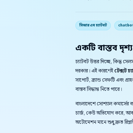
সিআরএম চ্যাটবট
chatbo
একটি বাস্তব দৃশ্য
চ্যাটবট উত্তর দিচ্ছে, কিন্
দরকার। এই কারণেই
টেক্সট চ্
সাপোর্ট, ব্র্যান্ড সেফটি এবং গ
বাস্তব সিদ্ধান্ত নিতে পারে।
বাংলাদেশে সোশ্যাল কমার্সের 
চার্জ, কেউ অভিযোগ করে, আবার
অটোমেশন মানে শুধু দ্রুত রিপ্লাই