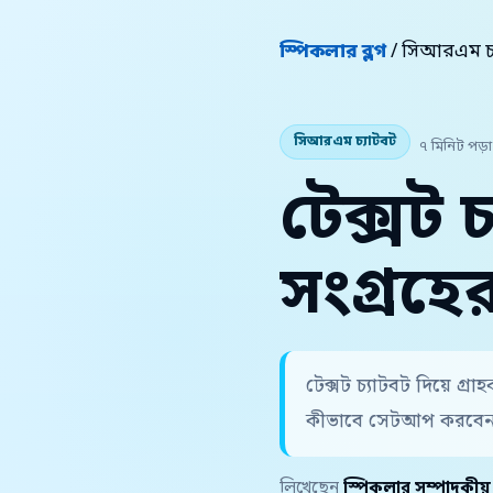
স্পিকলার ব্লগ
/ সিআরএম চ্
সিআরএম চ্যাটবট
৭ মিনিট পড়া
টেক্সট চ
সংগ্রহে
টেক্সট চ্যাটবট দিয়ে গ্
কীভাবে সেটআপ করবেন, 
লিখেছেন
স্পিকলার সম্পাদকীয