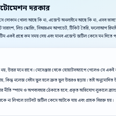
টোমেশন দরকার
। সে দোকান খোলা আছে কি না, এজেন্ট অনলাইনে আছে কি না, এসব ভাবতে চা
যাট সারাংশ, লিড স্কোরিং, সিআরএম আপডেট, টিকিট তৈরি, ফলোআপ রিমাইন্
িম একই প্রশ্নে কম সময় দেয় এবং মানব এজেন্ট জটিল কেসে মন দিতে প
েল নয়, উত্তর মনে রাখে। মেসেঞ্জার থেকে হোয়াটসঅ্যাপে গেলেও সে এক
ড়ায়, কিন্তু নলেজ বেইস ভুল হলে দ্রুত ভুল উত্তরও ছড়ায়। তাই অনুমোদিত উ
 নীতি স্প্যাম ও অপব্যবহার ঠেকাতে হবে; প্রকৃত অভিযোগ লুকালে ব্র্যান্ড ব
েকে না লিখলে চ্যাটবট জটিল কেসে আটকে যায় এবং গ্রাহক বিরক্ত হয়।