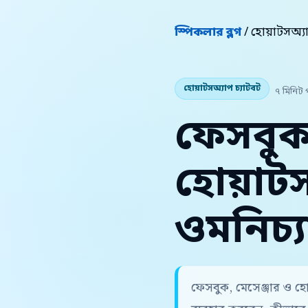
স্পিকলার ব্লগ
/ হোয়াটসঅ্য
হোয়াটসঅ্যাপ চ্যাটবট
৭ মিনিট 
ফেসবুক,
হোয়াট
ওমনিচ্য
ফেসবুক, মেসেঞ্জার ও হ