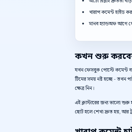
অটো রিপ্লাই দ্রুততা বা
খারাপ কমেন্ট হাইড করার
মানব হ্যান্ডঅফ আগে থ
কখন শুরু করব
যখন ফেসবুক পোস্টে কমেন্ট বাড
টিমের সময় নষ্ট হচ্ছে - তখন
ক্ষেত্র নিন।
এই ক্লাস্টারের জন্য ভালো শুর
ছোট হলে শেখা দ্রুত হয়, আর ট