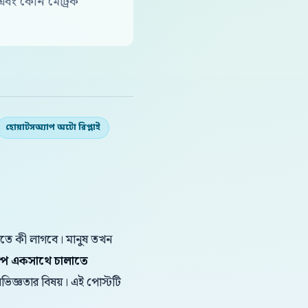
বং কোন মেট্রিক
হোয়াটসঅ্যাপ অটো রিপ্লাই
করতে কী লাগবে। মানুষ তখন
যাপ একসাথে চালাতে
 অভিজ্ঞতার বিষয়। এই পোস্টটি