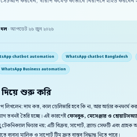
ে সেটআপ করবেন, খারাপ কমেন্ট কীভাবে নিরাপদে হাইড করবেন এ
় দল
· আপডেট ২৬ জুন ২০২৬
sApp chatbot automation
WhatsApp chatbot Bangladesh
WhatsApp Business automation
 দিয়ে শুরু করি
যাপে লিখলেন: দাম কত, কাল ডেলিভারি হবে কি না, আর অর্ডার কনফার্ম 
সুযোগ তখনই তৈরি হচ্ছে। এই কারণেই
ফেসবুক, মেসেঞ্জার ও হোয়াটসঅ্
টেকনিক্যাল ফিচার নয়; এটি বিক্রয়, সাপোর্ট, ব্র্যান্ড সেফটি এবং গ্রাহক
াতে ব্যবসা মালিক ও সাপোর্ট টিম দ্রুত বাস্তব সিদ্ধান্ত নিতে পারে।