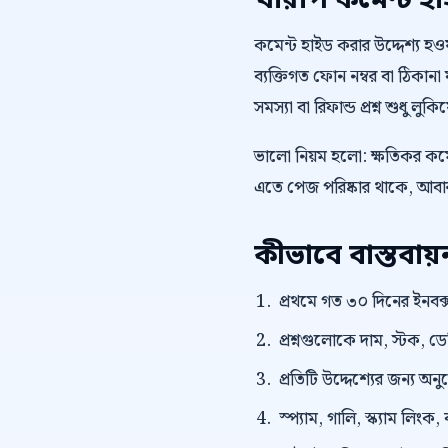
খারাপ কমেন্ট হ
কমেন্ট হাইড করার উদ্দেশ্য হওয়া 
ব্যক্তিগত ফোন নম্বর বা ঠিকানা ফ
সমস্যা বা রিফান্ড প্রশ্ন শুধু লু
ভালো নিয়ম হলো: ক্ষতিকর কমেন
এতে পেজ পরিষ্কার থাকে, আবার 
কীভাবে বাস্তবা
প্রথমে গত ৩০ দিনের ইনবক্স
প্রশ্নগুলোকে দাম, স্টক, ড
প্রতিটি উদ্দেশ্যের জন্য অন
স্প্যাম, গালি, স্ক্যাম লি