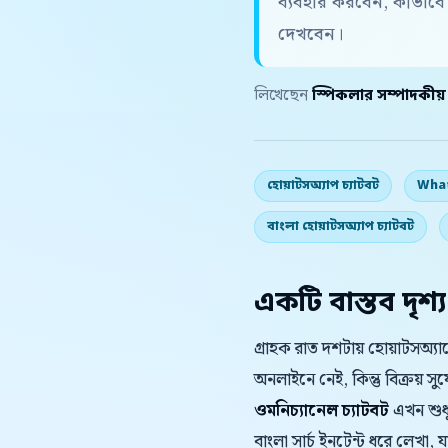
ব্যবহার করবেন, কীভাব
দেখবেন।
লিখেছেন
স্পিকলার সম্পাদকীয
হোয়াটসঅ্যাপ চ্যাটবট
What
বাংলা হোয়াটসঅ্যাপ চ্যাটবট
একটি বাস্তব দৃশ্য
গ্রাহক রাত দশটায় হোয়াটসঅ্
অনলাইনে নেই, কিন্তু বিক্রয় 
ওমনিচ্যানেল চ্যাটবট
এখন শুধু 
বাংলা সার্চ ইনটেন্ট ধরে লেখা, য