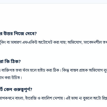
ের উত্তর নিজে দেবে?
 বুকিং বা সাধারণ এফএকিউ অটোমেট করা যায়; অভিযোগ, সংবেদনশীল তথ্য 
রা কি ঠিক?
ক বা ব্যক্তিগত তথ্য ফাঁস হলে হাইড করা ঠিক। কিন্তু বাস্তব গ্রাহক অভিযোগ
ধান করা উচিত।
 কেন গুরুত্বপূর্ণ?
পকথনে বাংলা, ইংরেজি ও বাংলিশ মেশায়। এই ভাষা না বুঝলে অটো রিপ্ল