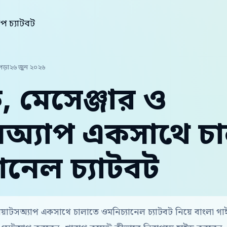
াপ চ্যাটবট
পড়া
২৬ জুন ২০২৬
 মেসেঞ্জার ও
সঅ্যাপ একসাথে চ
ানেল চ্যাটবট
োয়াটসঅ্যাপ একসাথে চালাতে ওমনিচ্যানেল চ্যাটবট নিয়ে বাংলা 