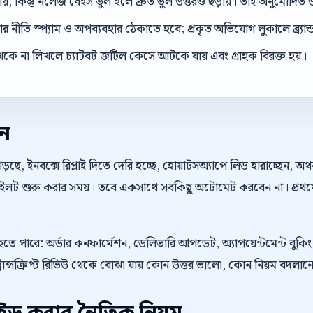
ড়ায়, কিন্তু নলেজ বেইস ভুল হলে দ্রুত ভুল উত্তরও ছড়ায়। তাই অনুমোদিত উ
 নীতি স্প্যাম ও অপব্যবহার ঠেকাতে হবে; প্রকৃত অভিযোগ লুকালে ব্র্যান্ড ব
েকে না লিখলে চ্যাটবট জটিল কেসে আটকে যায় এবং গ্রাহক বিরক্ত হয়।
েন
়ছে, ইনবক্সে রিপ্লাই দিতে দেরি হচ্ছে, হোয়াটসঅ্যাপে লিড হারাচ্ছেন, 
 পাইলট শুরু করার সময়। তবে একসাথে সবকিছু অটোমেট করবেন না। প্রথম
ু হতে পারে: অর্ডার কনফার্মেশন, ডেলিভারি আপডেট, অ্যাপয়েন্টমেন্ট বু
্রান্সক্রিপ্ট রিভিউ থেকে বোঝা যায় কোন উত্তর ভালো, কোন নিয়ম বদলা