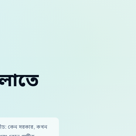
ালাতে
গাইড: কেন দরকার, কখন