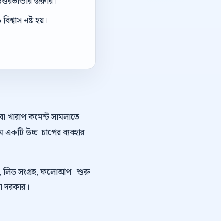
ত্তরভান্ডার জরুরি।
িশ্বাস নষ্ট হয়।
অথবা খারাপ কমেন্ট সামলাতে
ে একটি উচ্চ-চাপের ব্যবহার
কিং, লিড সংগ্রহ, ফলোআপ। শুরু
নো দরকার।