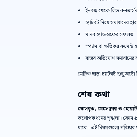
ইনবক্স থেকে লিড কনভার্স
চ্যাটবট দিয়ে সমাধানের হার
মানব হ্যান্ডঅফের সফলতা
স্প্যাম বা ক্ষতিকর কমেন্ট হ
বাস্তব অভিযোগ সমাধানের 
মেট্রিক ছাড়া চ্যাটবট শুধু অটো
শেষ কথা
ফেসবুক, মেসেঞ্জার ও হোয়া
কথোপকথনের শৃঙ্খলা। কোন প্র
যাবে - এই নিয়মগুলো পরিষ্কা