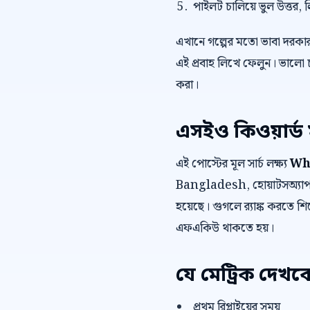
পাইলট চালিয়ে ভুল উত্তর, 
এখানে গল্পের মতো ভাবা দরকা
এই প্রবাহ লিখে ফেলুন। ভালো 
করা।
এসইও কিওয়ার্ড 
এই পোস্টের মূল সার্চ লক্ষ্য
Wh
Bangladesh, হোয়াটসঅ্যাপ 
হয়েছে। গুগলে র‍্যাঙ্ক করতে শির
এফএকিউ থাকতে হয়।
যে মেট্রিক দেখব
প্রথম রিপ্লাইয়ের সময়