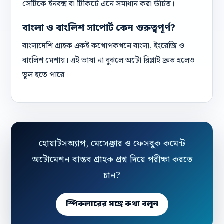
সেটিকে ইনবক্স বা টিকিটে এনে সমাধান করা উচিত।
বাংলা ও বাংলিশ সাপোর্ট কেন গুরুত্বপূর্ণ?
বাংলাদেশি গ্রাহক একই কথোপকথনে বাংলা, ইংরেজি ও
বাংলিশ মেশায়। এই ভাষা না বুঝলে অটো রিপ্লাই দ্রুত হলেও
ভুল হতে পারে।
হোয়াটসঅ্যাপ, মেসেঞ্জার ও ফেসবুক কমেন্ট
অটোমেশন বাস্তব গ্রাহক প্রশ্ন দিয়ে পরীক্ষা করতে
চান?
স্পিকলারের সঙ্গে কথা বলুন