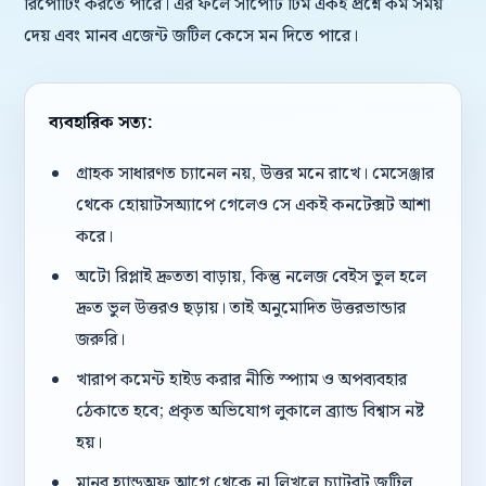
রিপোর্টিং করতে পারে। এর ফলে সাপোর্ট টিম একই প্রশ্নে কম সময়
দেয় এবং মানব এজেন্ট জটিল কেসে মন দিতে পারে।
ব্যবহারিক সত্য:
গ্রাহক সাধারণত চ্যানেল নয়, উত্তর মনে রাখে। মেসেঞ্জার
থেকে হোয়াটসঅ্যাপে গেলেও সে একই কনটেক্সট আশা
করে।
অটো রিপ্লাই দ্রুততা বাড়ায়, কিন্তু নলেজ বেইস ভুল হলে
দ্রুত ভুল উত্তরও ছড়ায়। তাই অনুমোদিত উত্তরভান্ডার
জরুরি।
খারাপ কমেন্ট হাইড করার নীতি স্প্যাম ও অপব্যবহার
ঠেকাতে হবে; প্রকৃত অভিযোগ লুকালে ব্র্যান্ড বিশ্বাস নষ্ট
হয়।
মানব হ্যান্ডঅফ আগে থেকে না লিখলে চ্যাটবট জটিল