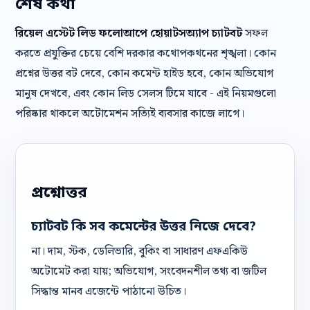
শেষ কথা
রিয়েল এস্টেট লিড ফলোআপে হোয়াটসঅ্যাপ চ্যাটবট
সফল
করতে প্রযুক্তির চেয়ে বেশি দরকার কথোপকথনের শৃঙ্খলা। কোন
প্রশ্নের উত্তর বট দেবে, কোন কমেন্ট হাইড হবে, কোন অভিযোগ
মানুষ দেখবে, এবং কোন লিড সেলস টিমে যাবে - এই নিয়মগুলো
পরিষ্কার থাকলে অটোমেশন সত্যিই ব্যবসার কাজে লাগে।
প্রশ্নোত্তর
চ্যাটবট কি সব কমেন্টের উত্তর নিজে দেবে?
না। দাম, স্টক, ডেলিভারি, বুকিং বা সাধারণ এফএকিউ
অটোমেট করা যায়; অভিযোগ, সংবেদনশীল তথ্য বা জটিল
সিদ্ধান্ত মানব এজেন্টে পাঠানো উচিত।