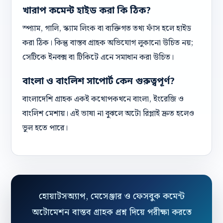
খারাপ কমেন্ট হাইড করা কি ঠিক?
স্প্যাম, গালি, স্ক্যাম লিংক বা ব্যক্তিগত তথ্য ফাঁস হলে হাইড
করা ঠিক। কিন্তু বাস্তব গ্রাহক অভিযোগ লুকানো উচিত নয়;
সেটিকে ইনবক্স বা টিকিটে এনে সমাধান করা উচিত।
বাংলা ও বাংলিশ সাপোর্ট কেন গুরুত্বপূর্ণ?
বাংলাদেশি গ্রাহক একই কথোপকথনে বাংলা, ইংরেজি ও
বাংলিশ মেশায়। এই ভাষা না বুঝলে অটো রিপ্লাই দ্রুত হলেও
ভুল হতে পারে।
হোয়াটসঅ্যাপ, মেসেঞ্জার ও ফেসবুক কমেন্ট
অটোমেশন বাস্তব গ্রাহক প্রশ্ন দিয়ে পরীক্ষা করতে