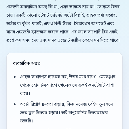
এজেন্ট অনলাইনে আছে কি না, এসব ভাবতে চায় না। সে দ্রুত উত্তর
চায়। একটি ভালো টেক্সট চ্যাটবট অটো রিপ্লাই, গ্রাহক তথ্য সংগ্রহ,
অর্ডার বা বুকিং যাচাই, এফএকিউ উত্তর, সিআরএম আপডেট এবং
মানব এজেন্টে হ্যান্ডঅফ করতে পারে। এর ফলে সাপোর্ট টিম একই
প্রশ্নে কম সময় দেয় এবং মানব এজেন্ট জটিল কেসে মন দিতে পারে।
ব্যবহারিক সত্য:
গ্রাহক সাধারণত চ্যানেল নয়, উত্তর মনে রাখে। মেসেঞ্জার
থেকে হোয়াটসঅ্যাপে গেলেও সে একই কনটেক্সট আশা
করে।
অটো রিপ্লাই দ্রুততা বাড়ায়, কিন্তু নলেজ বেইস ভুল হলে
দ্রুত ভুল উত্তরও ছড়ায়। তাই অনুমোদিত উত্তরভান্ডার
জরুরি।