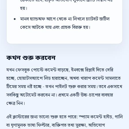
ঠেকাতে হবে; প্রকৃত অভিযোগ লুকালে ব্র্যান্ড বিশ্বাস নষ্ট
হয়।
মানব হ্যান্ডঅফ আগে থেকে না লিখলে চ্যাটবট জটিল
কেসে আটকে যায় এবং গ্রাহক বিরক্ত হয়।
কখন শুরু করবেন
যখন ফেসবুক পোস্টে কমেন্ট বাড়ছে, ইনবক্সে রিপ্লাই দিতে দেরি
হচ্ছে, হোয়াটসঅ্যাপে লিড হারাচ্ছেন, অথবা খারাপ কমেন্ট সামলাতে
টিমের সময় নষ্ট হচ্ছে - তখন পাইলট শুরু করার সময়। তবে একসাথে
সবকিছু অটোমেট করবেন না। প্রথমে একটি উচ্চ-চাপের ব্যবহার
ক্ষেত্র নিন।
এই ক্লাস্টারের জন্য ভালো শুরু হতে পারে: স্প্যাম কমেন্ট হাইড, গালি
বা ঘৃণামূলক ভাষা ফিল্টার, ব্যক্তিগত তথ্য সুরক্ষা, অভিযোগ