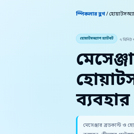
স্পিকলার ব্লগ
/ হোয়াটসঅ্য
হোয়াটসঅ্যাপ চ্যাটবট
৭ মিনিট 
মেসেঞ্জা
হোয়াট
ব্যবহার
মেসেঞ্জার ব্রডকাস্ট ও 