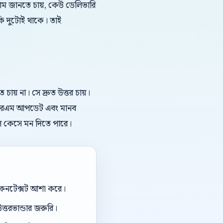
দাম জানতে চায়, কেউ ডেলিভারি
কি দুটোই থাকে। তাই
য় না। সে দ্রুত উত্তর চায়।
, সিআরএম আপডেট এবং মানব
িল কেসে মন দিতে পারে।
ই কনটেক্সট আশা করে।
ত্তরভান্ডার জরুরি।