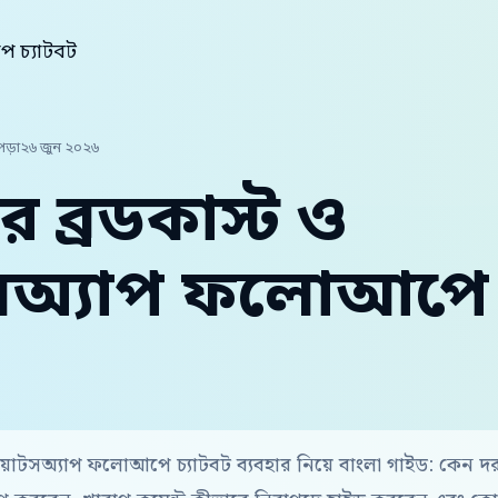
াপ চ্যাটবট
পড়া
২৬ জুন ২০২৬
র ব্রডকাস্ট ও
সঅ্যাপ ফলোআপে চ
হোয়াটসঅ্যাপ ফলোআপে চ্যাটবট ব্যবহার নিয়ে বাংলা গাইড: কেন 