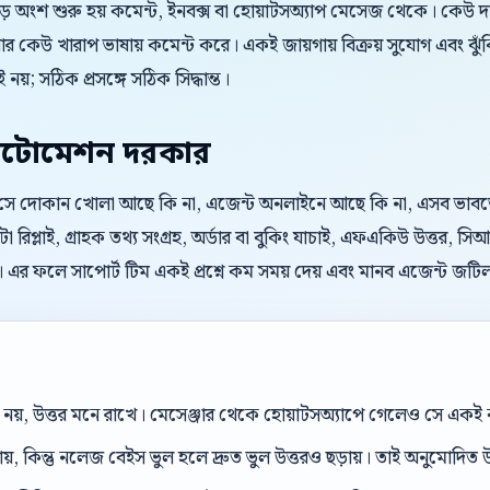
বড় অংশ শুরু হয় কমেন্ট, ইনবক্স বা হোয়াটসঅ্যাপ মেসেজ থেকে। কেউ 
 কেউ খারাপ ভাষায় কমেন্ট করে। একই জায়গায় বিক্রয় সুযোগ এবং ঝুঁ
 নয়; সঠিক প্রসঙ্গে সঠিক সিদ্ধান্ত।
টোমেশন দরকার
। সে দোকান খোলা আছে কি না, এজেন্ট অনলাইনে আছে কি না, এসব ভাবতে চা
 রিপ্লাই, গ্রাহক তথ্য সংগ্রহ, অর্ডার বা বুকিং যাচাই, এফএকিউ উত্তর
। এর ফলে সাপোর্ট টিম একই প্রশ্নে কম সময় দেয় এবং মানব এজেন্ট জট
েল নয়, উত্তর মনে রাখে। মেসেঞ্জার থেকে হোয়াটসঅ্যাপে গেলেও সে এক
ড়ায়, কিন্তু নলেজ বেইস ভুল হলে দ্রুত ভুল উত্তরও ছড়ায়। তাই অনুমোদিত উ