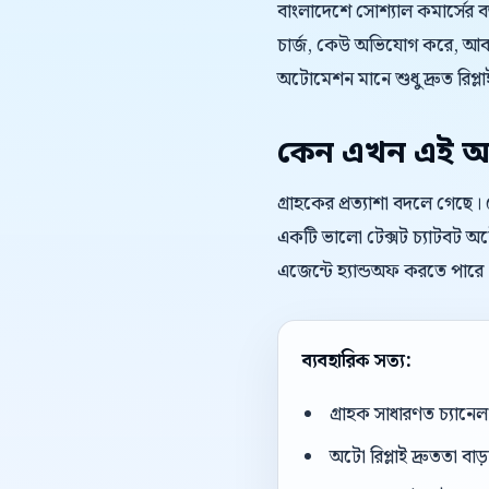
বাংলাদেশে সোশ্যাল কমার্সের 
চার্জ, কেউ অভিযোগ করে, আবার
অটোমেশন মানে শুধু দ্রুত রিপ্লাই
কেন এখন এই অ
গ্রাহকের প্রত্যাশা বদলে গেছে
একটি ভালো টেক্সট চ্যাটবট অটো
এজেন্টে হ্যান্ডঅফ করতে পারে
ব্যবহারিক সত্য:
গ্রাহক সাধারণত চ্যান
অটো রিপ্লাই দ্রুততা বা