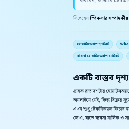
করবেন, কীভাবে সেটআপ 
লিখেছেন
স্পিকলার সম্পাদকীয
হোয়াটসঅ্যাপ চ্যাটবট
What
বাংলা হোয়াটসঅ্যাপ চ্যাটবট
একটি বাস্তব দৃশ্য
গ্রাহক রাত দশটায় হোয়াটসঅ্
অনলাইনে নেই, কিন্তু বিক্রয় 
এখন শুধু টেকনিক্যাল ফিচার নয়;
লেখা, যাতে ব্যবসা মালিক ও সাপোর