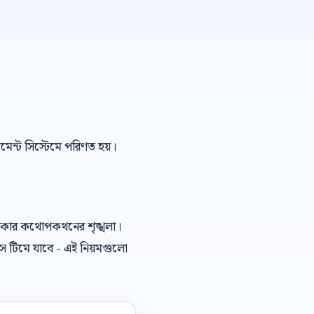
েজমেন্ট সিস্টেমে পরিণত হয়।
দরকার কথোপকথনের শৃঙ্খলা।
স টিমে যাবে - এই নিয়মগুলো