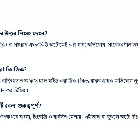
ের উত্তর নিজে দেবে?
 বুকিং বা সাধারণ এফএকিউ অটোমেট করা যায়; অভিযোগ, সংবেদনশীল তথ্য 
রা কি ঠিক?
ক বা ব্যক্তিগত তথ্য ফাঁস হলে হাইড করা ঠিক। কিন্তু বাস্তব গ্রাহক অভিযোগ
ধান করা উচিত।
 কেন গুরুত্বপূর্ণ?
পকথনে বাংলা, ইংরেজি ও বাংলিশ মেশায়। এই ভাষা না বুঝলে অটো রিপ্ল