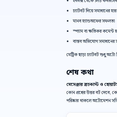
ইনবক্স থেকে লিড কনভার্স
চ্যাটবট দিয়ে সমাধানের হার
মানব হ্যান্ডঅফের সফলতা
স্প্যাম বা ক্ষতিকর কমেন্ট হ
বাস্তব অভিযোগ সমাধানের 
মেট্রিক ছাড়া চ্যাটবট শুধু অটো
শেষ কথা
মেসেঞ্জার ব্রডকাস্ট ও হোয়
কোন প্রশ্নের উত্তর বট দেবে
পরিষ্কার থাকলে অটোমেশন সত্