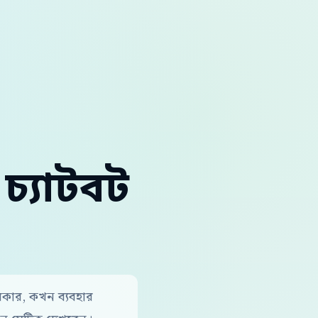
্যাটবট
দরকার, কখন ব্যবহার