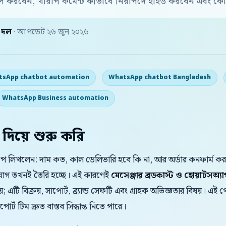
করবেন, খারাপ কমেন্ট কীভাবে নিরাপদে হাইড করবেন এবং কোন
় দল
· আপডেট ২৬ জুন ২০২৬
sApp chatbot automation
WhatsApp chatbot Bangladesh
WhatsApp Business automation
 দিয়ে শুরু করি
যাপে লিখলেন: দাম কত, কাল ডেলিভারি হবে কি না, আর অর্ডার কনফার্ম 
সুযোগ তখনই তৈরি হচ্ছে। এই কারণেই
মেসেঞ্জার ব্রডকাস্ট ও হোয়াটসঅ্
 এটি বিক্রয়, সাপোর্ট, ব্র্যান্ড সেফটি এবং গ্রাহক অভিজ্ঞতার বিষয়। এই পো
্ট টিম দ্রুত বাস্তব সিদ্ধান্ত নিতে পারে।