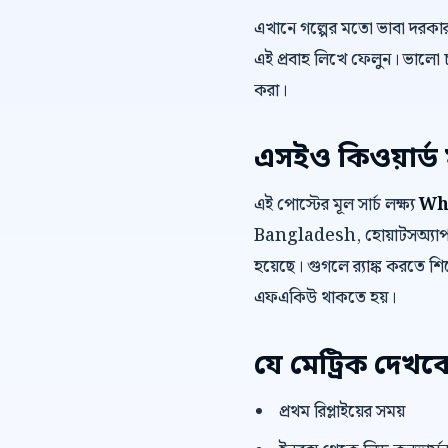
এখানে গল্পের মতো ভাবা দরকা
এই প্রবাহ লিখে ফেলুন। ভালো 
করা।
এসইও কিওয়ার্ড 
এই পোস্টের মূল সার্চ লক্ষ্য
Wh
Bangladesh, হোয়াটসঅ্যাপ 
হয়েছে। গুগলে র‍্যাঙ্ক করতে শির
এফএকিউ থাকতে হয়।
যে মেট্রিক দেখব
প্রথম রিপ্লাইয়ের সময়