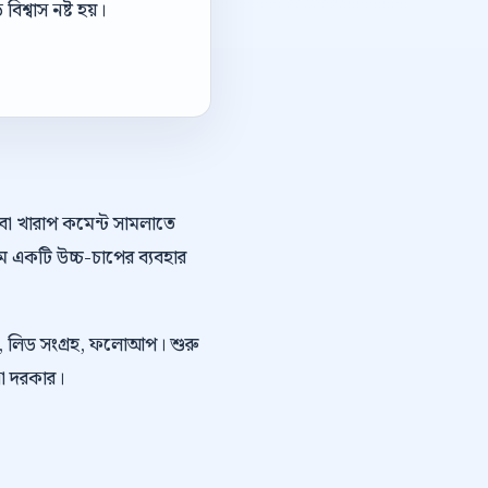
িশ্বাস নষ্ট হয়।
অথবা খারাপ কমেন্ট সামলাতে
ে একটি উচ্চ-চাপের ব্যবহার
কিং, লিড সংগ্রহ, ফলোআপ। শুরু
নো দরকার।