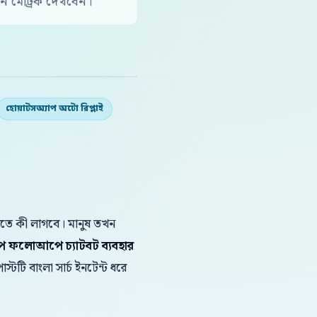
 মেট্রিক দেখবেন।
হোয়াটসঅ্যাপ অটো রিপ্লাই
করতে কী লাগবে। মানুষ তখন
যাপ ফলোআপে চ্যাটবট ব্যবহার
স্টটি বাংলা সার্চ ইনটেন্ট ধরে