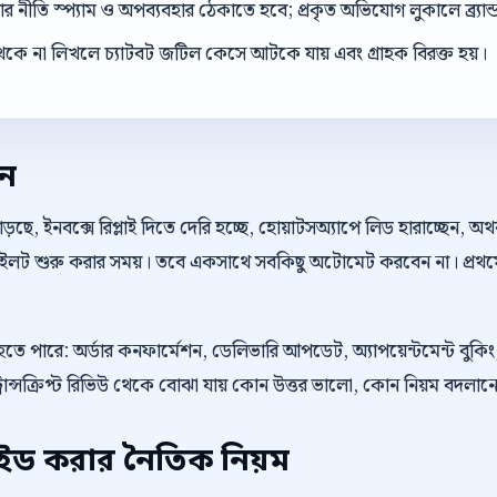
 নীতি স্প্যাম ও অপব্যবহার ঠেকাতে হবে; প্রকৃত অভিযোগ লুকালে ব্র্যান্ড ব
েকে না লিখলে চ্যাটবট জটিল কেসে আটকে যায় এবং গ্রাহক বিরক্ত হয়।
েন
়ছে, ইনবক্সে রিপ্লাই দিতে দেরি হচ্ছে, হোয়াটসঅ্যাপে লিড হারাচ্ছেন, 
 পাইলট শুরু করার সময়। তবে একসাথে সবকিছু অটোমেট করবেন না। প্রথম
ু হতে পারে: অর্ডার কনফার্মেশন, ডেলিভারি আপডেট, অ্যাপয়েন্টমেন্ট বু
্রান্সক্রিপ্ট রিভিউ থেকে বোঝা যায় কোন উত্তর ভালো, কোন নিয়ম বদলা
াইড করার নৈতিক নিয়ম