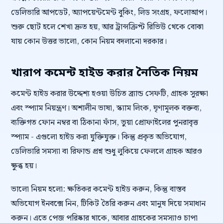
ডেলিভারি আপডেট, অ্যাপয়েন্টমেন্ট বুকিং, লিড সংগ্রহ, ফলোআপ।
শুরু ছোট হলে শেখা দ্রুত হয়, আর ট্রান্সক্রিপ্ট রিভিউ থেকে বোঝা
যায় কোন উত্তর ভালো, কোন নিয়ম বদলানো দরকার।
খারাপ কমেন্ট হাইড করার নৈতিক নিয়ম
কমেন্ট হাইড করার উদ্দেশ্য হওয়া উচিত ব্র্যান্ড সেফটি, গ্রাহক সুরক্ষা
এবং স্প্যাম নিয়ন্ত্রণ। অশালীন ভাষা, স্ক্যাম লিংক, ঘৃণামূলক বক্তব্য,
ব্যক্তিগত ফোন নম্বর বা ঠিকানা ফাঁস, ভুয়া প্রোফাইলের পুনরাবৃত্ত
স্প্যাম - এগুলো হাইড করা যুক্তিযুক্ত। কিন্তু প্রকৃত অভিযোগ,
ডেলিভারি সমস্যা বা রিফান্ড প্রশ্ন শুধু লুকিয়ে ফেললে গ্রাহক আরও
ক্ষুব্ধ হয়।
ভালো নিয়ম হলো: ক্ষতিকর কমেন্ট হাইড করুন, কিন্তু বাস্তব
অভিযোগ ইনবক্সে নিন, টিকিট তৈরি করুন এবং মানুষ দিয়ে সমাধান
করুন। এতে পেজ পরিষ্কার থাকে, আবার গ্রাহকের সমস্যাও চাপা