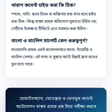
খারাপ কমেন্ট হাইড করা কি ঠিক?
স্প্যাম, গালি, স্ক্যাম লিংক বা ব্যক্তিগত তথ্য ফাঁস হলে হাইড
করা ঠিক। কিন্তু বাস্তব গ্রাহক অভিযোগ লুকানো উচিত নয়;
সেটিকে ইনবক্স বা টিকিটে এনে সমাধান করা উচিত।
বাংলা ও বাংলিশ সাপোর্ট কেন গুরুত্বপূর্ণ?
বাংলাদেশি গ্রাহক একই কথোপকথনে বাংলা, ইংরেজি ও
বাংলিশ মেশায়। এই ভাষা না বুঝলে অটো রিপ্লাই দ্রুত হলেও
ভুল হতে পারে।
হোয়াটসঅ্যাপ, মেসেঞ্জার ও ফেসবুক কমেন্ট
অটোমেশন বাস্তব গ্রাহক প্রশ্ন দিয়ে পরীক্ষা করতে