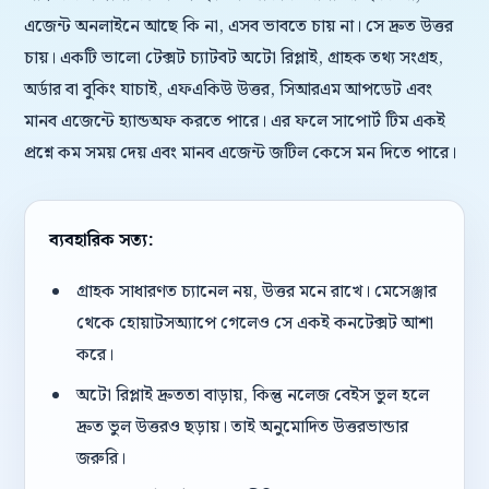
এজেন্ট অনলাইনে আছে কি না, এসব ভাবতে চায় না। সে দ্রুত উত্তর
চায়। একটি ভালো টেক্সট চ্যাটবট অটো রিপ্লাই, গ্রাহক তথ্য সংগ্রহ,
অর্ডার বা বুকিং যাচাই, এফএকিউ উত্তর, সিআরএম আপডেট এবং
মানব এজেন্টে হ্যান্ডঅফ করতে পারে। এর ফলে সাপোর্ট টিম একই
প্রশ্নে কম সময় দেয় এবং মানব এজেন্ট জটিল কেসে মন দিতে পারে।
ব্যবহারিক সত্য:
গ্রাহক সাধারণত চ্যানেল নয়, উত্তর মনে রাখে। মেসেঞ্জার
থেকে হোয়াটসঅ্যাপে গেলেও সে একই কনটেক্সট আশা
করে।
অটো রিপ্লাই দ্রুততা বাড়ায়, কিন্তু নলেজ বেইস ভুল হলে
দ্রুত ভুল উত্তরও ছড়ায়। তাই অনুমোদিত উত্তরভান্ডার
জরুরি।