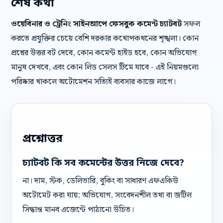
শেষ কথা
ওয়েবিনার ও ট্রেনিং সাইনআপে ফেসবুক কমেন্ট চ্যাটবট
সফল
করতে প্রযুক্তির চেয়ে বেশি দরকার কথোপকথনের শৃঙ্খলা। কোন
প্রশ্নের উত্তর বট দেবে, কোন কমেন্ট হাইড হবে, কোন অভিযোগ
মানুষ দেখবে, এবং কোন লিড সেলস টিমে যাবে - এই নিয়মগুলো
পরিষ্কার থাকলে অটোমেশন সত্যিই ব্যবসার কাজে লাগে।
প্রশ্নোত্তর
চ্যাটবট কি সব কমেন্টের উত্তর নিজে দেবে?
না। দাম, স্টক, ডেলিভারি, বুকিং বা সাধারণ এফএকিউ
অটোমেট করা যায়; অভিযোগ, সংবেদনশীল তথ্য বা জটিল
সিদ্ধান্ত মানব এজেন্টে পাঠানো উচিত।