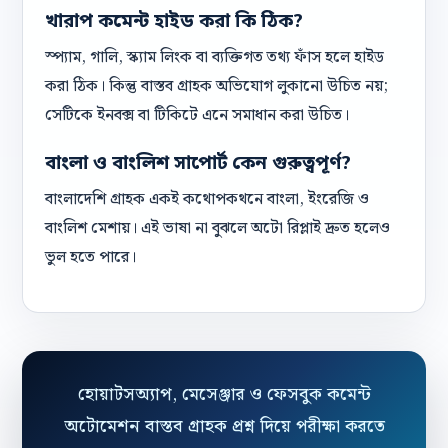
খারাপ কমেন্ট হাইড করা কি ঠিক?
স্প্যাম, গালি, স্ক্যাম লিংক বা ব্যক্তিগত তথ্য ফাঁস হলে হাইড
করা ঠিক। কিন্তু বাস্তব গ্রাহক অভিযোগ লুকানো উচিত নয়;
সেটিকে ইনবক্স বা টিকিটে এনে সমাধান করা উচিত।
বাংলা ও বাংলিশ সাপোর্ট কেন গুরুত্বপূর্ণ?
বাংলাদেশি গ্রাহক একই কথোপকথনে বাংলা, ইংরেজি ও
বাংলিশ মেশায়। এই ভাষা না বুঝলে অটো রিপ্লাই দ্রুত হলেও
ভুল হতে পারে।
হোয়াটসঅ্যাপ, মেসেঞ্জার ও ফেসবুক কমেন্ট
অটোমেশন বাস্তব গ্রাহক প্রশ্ন দিয়ে পরীক্ষা করতে