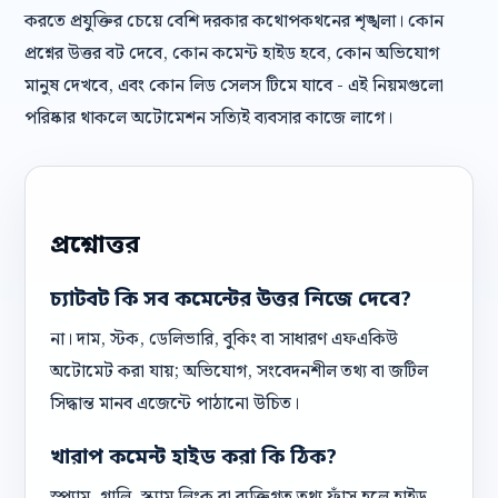
করতে প্রযুক্তির চেয়ে বেশি দরকার কথোপকথনের শৃঙ্খলা। কোন
প্রশ্নের উত্তর বট দেবে, কোন কমেন্ট হাইড হবে, কোন অভিযোগ
মানুষ দেখবে, এবং কোন লিড সেলস টিমে যাবে - এই নিয়মগুলো
পরিষ্কার থাকলে অটোমেশন সত্যিই ব্যবসার কাজে লাগে।
প্রশ্নোত্তর
চ্যাটবট কি সব কমেন্টের উত্তর নিজে দেবে?
না। দাম, স্টক, ডেলিভারি, বুকিং বা সাধারণ এফএকিউ
অটোমেট করা যায়; অভিযোগ, সংবেদনশীল তথ্য বা জটিল
সিদ্ধান্ত মানব এজেন্টে পাঠানো উচিত।
খারাপ কমেন্ট হাইড করা কি ঠিক?
স্প্যাম, গালি, স্ক্যাম লিংক বা ব্যক্তিগত তথ্য ফাঁস হলে হাইড