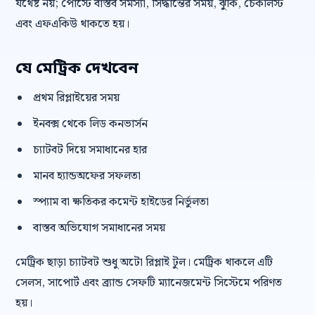
যথেষ্ট নয়; পোস্টে বাস্তব সমস্যা, সিদ্ধান্তের সময়, ঝুঁকি, চেকলিস্ট
এবং এফএকিউ থাকতে হয়।
যে মেট্রিক দেখবেন
প্রথম রিপ্লাইয়ের সময়
ইনবক্স থেকে লিড কনভার্সন
চ্যাটবট দিয়ে সমাধানের হার
মানব হ্যান্ডঅফের সফলতা
স্প্যাম বা ক্ষতিকর কমেন্ট হাইডের নির্ভুলতা
বাস্তব অভিযোগ সমাধানের সময়
মেট্রিক ছাড়া চ্যাটবট শুধু অটো রিপ্লাই টুল। মেট্রিক থাকলে এটি
সেলস, সাপোর্ট এবং ব্র্যান্ড সেফটি ম্যানেজমেন্ট সিস্টেমে পরিণত
হয়।