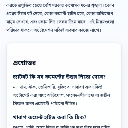
করতে প্রযুক্তির চেয়ে বেশি দরকার কথোপকথনের শৃঙ্খলা। কোন
প্রশ্নের উত্তর বট দেবে, কোন কমেন্ট হাইড হবে, কোন অভিযোগ
মানুষ দেখবে, এবং কোন লিড সেলস টিমে যাবে - এই নিয়মগুলো
পরিষ্কার থাকলে অটোমেশন সত্যিই ব্যবসার কাজে লাগে।
প্রশ্নোত্তর
চ্যাটবট কি সব কমেন্টের উত্তর নিজে দেবে?
না। দাম, স্টক, ডেলিভারি, বুকিং বা সাধারণ এফএকিউ
অটোমেট করা যায়; অভিযোগ, সংবেদনশীল তথ্য বা জটিল
সিদ্ধান্ত মানব এজেন্টে পাঠানো উচিত।
খারাপ কমেন্ট হাইড করা কি ঠিক?
স্প্যাম, গালি, স্ক্যাম লিংক বা ব্যক্তিগত তথ্য ফাঁস হলে হাইড