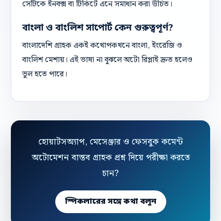
সেটিকে ইনবক্স বা টিকিটে এনে সমাধান করা উচিত।
বাংলা ও বাংলিশ সাপোর্ট কেন গুরুত্বপূর্ণ?
বাংলাদেশি গ্রাহক একই কথোপকথনে বাংলা, ইংরেজি ও
বাংলিশ মেশায়। এই ভাষা না বুঝলে অটো রিপ্লাই দ্রুত হলেও
ভুল হতে পারে।
হোয়াটসঅ্যাপ, মেসেঞ্জার ও ফেসবুক কমেন্ট
অটোমেশন বাস্তব গ্রাহক প্রশ্ন দিয়ে পরীক্ষা করতে
চান?
স্পিকলারের সঙ্গে কথা বলুন