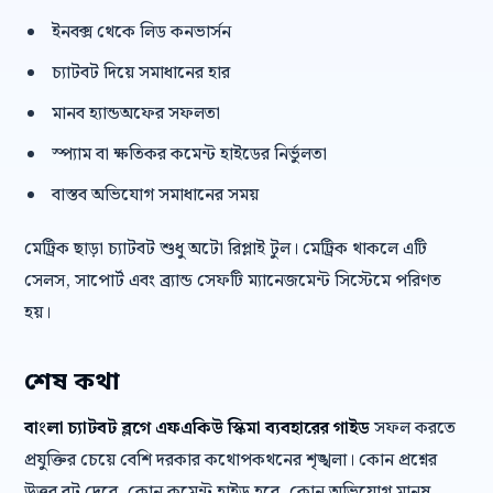
ইনবক্স থেকে লিড কনভার্সন
চ্যাটবট দিয়ে সমাধানের হার
মানব হ্যান্ডঅফের সফলতা
স্প্যাম বা ক্ষতিকর কমেন্ট হাইডের নির্ভুলতা
বাস্তব অভিযোগ সমাধানের সময়
মেট্রিক ছাড়া চ্যাটবট শুধু অটো রিপ্লাই টুল। মেট্রিক থাকলে এটি
সেলস, সাপোর্ট এবং ব্র্যান্ড সেফটি ম্যানেজমেন্ট সিস্টেমে পরিণত
হয়।
শেষ কথা
বাংলা চ্যাটবট ব্লগে এফএকিউ স্কিমা ব্যবহারের গাইড
সফল করতে
প্রযুক্তির চেয়ে বেশি দরকার কথোপকথনের শৃঙ্খলা। কোন প্রশ্নের
উত্তর বট দেবে, কোন কমেন্ট হাইড হবে, কোন অভিযোগ মানুষ