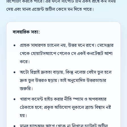
রিপোর্টিং করতে পারে। এর ফলে সাপোর্ট টিম একই প্রশ্নে কম সময়
দেয় এবং মানব এজেন্ট জটিল কেসে মন দিতে পারে।
ব্যবহারিক সত্য:
গ্রাহক সাধারণত চ্যানেল নয়, উত্তর মনে রাখে। মেসেঞ্জার
থেকে হোয়াটসঅ্যাপে গেলেও সে একই কনটেক্সট আশা
করে।
অটো রিপ্লাই দ্রুততা বাড়ায়, কিন্তু নলেজ বেইস ভুল হলে
দ্রুত ভুল উত্তরও ছড়ায়। তাই অনুমোদিত উত্তরভান্ডার
জরুরি।
খারাপ কমেন্ট হাইড করার নীতি স্প্যাম ও অপব্যবহার
ঠেকাতে হবে; প্রকৃত অভিযোগ লুকালে ব্র্যান্ড বিশ্বাস নষ্ট
হয়।
মানব হ্যান্ডঅফ আগে থেকে না লিখলে চ্যাটবট জটিল