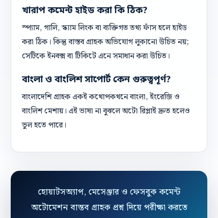
খারাপ কমেন্ট হাইড করা কি ঠিক?
স্প্যাম, গালি, স্ক্যাম লিংক বা ব্যক্তিগত তথ্য ফাঁস হলে হাইড
করা ঠিক। কিন্তু বাস্তব গ্রাহক অভিযোগ লুকানো উচিত নয়;
সেটিকে ইনবক্স বা টিকিটে এনে সমাধান করা উচিত।
বাংলা ও বাংলিশ সাপোর্ট কেন গুরুত্বপূর্ণ?
বাংলাদেশি গ্রাহক একই কথোপকথনে বাংলা, ইংরেজি ও
বাংলিশ মেশায়। এই ভাষা না বুঝলে অটো রিপ্লাই দ্রুত হলেও
ভুল হতে পারে।
হোয়াটসঅ্যাপ, মেসেঞ্জার ও ফেসবুক কমেন্ট
অটোমেশন বাস্তব গ্রাহক প্রশ্ন দিয়ে পরীক্ষা করতে