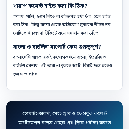
খারাপ কমেন্ট হাইড করা কি ঠিক?
স্প্যাম, গালি, স্ক্যাম লিংক বা ব্যক্তিগত তথ্য ফাঁস হলে হাইড
করা ঠিক। কিন্তু বাস্তব গ্রাহক অভিযোগ লুকানো উচিত নয়;
সেটিকে ইনবক্স বা টিকিটে এনে সমাধান করা উচিত।
বাংলা ও বাংলিশ সাপোর্ট কেন গুরুত্বপূর্ণ?
বাংলাদেশি গ্রাহক একই কথোপকথনে বাংলা, ইংরেজি ও
বাংলিশ মেশায়। এই ভাষা না বুঝলে অটো রিপ্লাই দ্রুত হলেও
ভুল হতে পারে।
হোয়াটসঅ্যাপ, মেসেঞ্জার ও ফেসবুক কমেন্ট
অটোমেশন বাস্তব গ্রাহক প্রশ্ন দিয়ে পরীক্ষা করতে