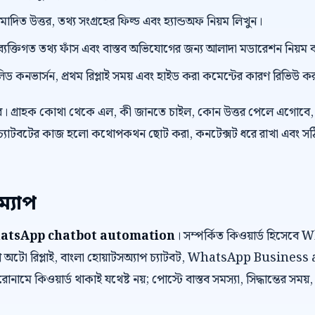
ুমোদিত উত্তর, তথ্য সংগ্রহের ফিল্ড এবং হ্যান্ডঅফ নিয়ম লিখুন।
ংক, ব্যক্তিগত তথ্য ফাঁস এবং বাস্তব অভিযোগের জন্য আলাদা মডারেশন নিয়ম 
লিড কনভার্সন, প্রথম রিপ্লাই সময় এবং হাইড করা কমেন্টের কারণ রিভিউ ক
র। গ্রাহক কোথা থেকে এল, কী জানতে চাইল, কোন উত্তর পেলে এগোবে, 
চ্যাটবটের কাজ হলো কথোপকথন ছোট করা, কনটেক্সট ধরে রাখা এবং সঠিক ম
ম্যাপ
atsApp chatbot automation
। সম্পর্কিত কিওয়ার্ড হিসে
অটো রিপ্লাই, বাংলা হোয়াটসঅ্যাপ চ্যাটবট, WhatsApp Business
োনামে কিওয়ার্ড থাকাই যথেষ্ট নয়; পোস্টে বাস্তব সমস্যা, সিদ্ধান্তের সময়