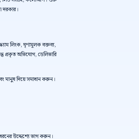
কিং, লিড সংগ্রহ, ফলোআপ। শুরু
নো দরকার।
্ক্যাম লিংক, ঘৃণামূলক বক্তব্য,
কিন্তু প্রকৃত অভিযোগ, ডেলিভারি
বং মানুষ দিয়ে সমাধান করুন।
ই ধরনের উদ্দেশ্যে ভাগ করুন।