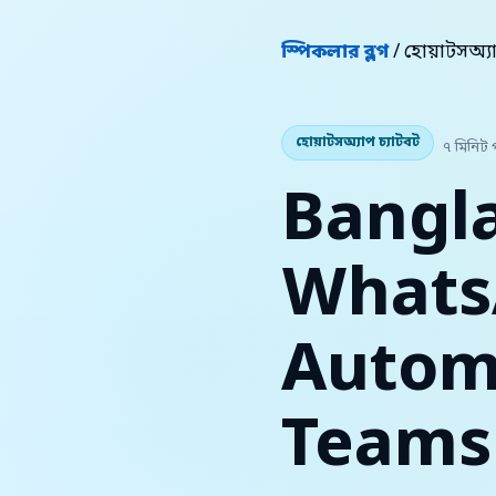
স্পিকলার ব্লগ
/ হোয়াটসঅ্য
হোয়াটসঅ্যাপ চ্যাটবট
৭ মিনিট 
Bangla
Whats
Automa
Teams