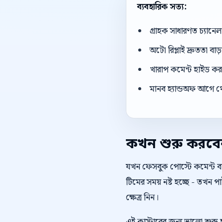
ব্যবহারিক সত্য:
গ্রাহক সাধারণত চ্যান
অটো রিপ্লাই দ্রুততা বা
খারাপ কমেন্ট হাইড করার
মানব হ্যান্ডঅফ আগে থ
কখন শুরু করব
যখন ফেসবুক পোস্টে কমেন্ট বাড
টিমের সময় নষ্ট হচ্ছে - তখন
ক্ষেত্র নিন।