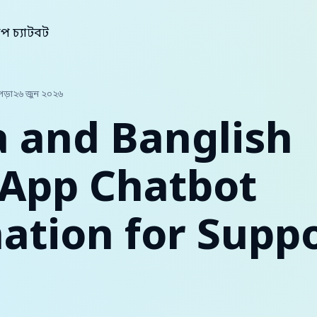
াপ চ্যাটবট
পড়া
২৬ জুন ২০২৬
 and Banglish
App Chatbot
tion for Supp