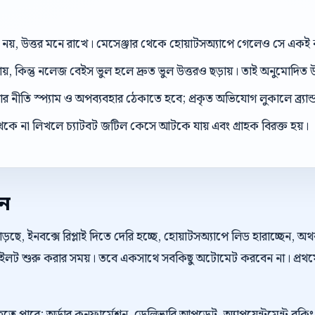
েল নয়, উত্তর মনে রাখে। মেসেঞ্জার থেকে হোয়াটসঅ্যাপে গেলেও সে এক
ড়ায়, কিন্তু নলেজ বেইস ভুল হলে দ্রুত ভুল উত্তরও ছড়ায়। তাই অনুমোদিত উ
 নীতি স্প্যাম ও অপব্যবহার ঠেকাতে হবে; প্রকৃত অভিযোগ লুকালে ব্র্যান্ড ব
েকে না লিখলে চ্যাটবট জটিল কেসে আটকে যায় এবং গ্রাহক বিরক্ত হয়।
েন
়ছে, ইনবক্সে রিপ্লাই দিতে দেরি হচ্ছে, হোয়াটসঅ্যাপে লিড হারাচ্ছেন, 
 পাইলট শুরু করার সময়। তবে একসাথে সবকিছু অটোমেট করবেন না। প্রথম