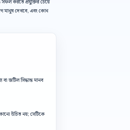
s
সফল করতে প্রযুক্তির চেয়ে
োগ মানুষ দেখবে, এবং কোন
বা জটিল সিদ্ধান্ত মানব
 লুকানো উচিত নয়; সেটিকে