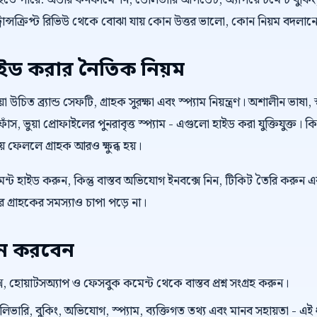
ু হতে পারে: অর্ডার কনফার্মেশন, ডেলিভারি আপডেট, অ্যাপয়েন্টমেন্ট বু
্রান্সক্রিপ্ট রিভিউ থেকে বোঝা যায় কোন উত্তর ভালো, কোন নিয়ম বদলা
াইড করার নৈতিক নিয়ম
উচিত ব্র্যান্ড সেফটি, গ্রাহক সুরক্ষা এবং স্প্যাম নিয়ন্ত্রণ। অশালীন ভাষা, স
াঁস, ভুয়া প্রোফাইলের পুনরাবৃত্ত স্প্যাম - এগুলো হাইড করা যুক্তিযুক্ত। 
কিয়ে ফেললে গ্রাহক আরও ক্ষুব্ধ হয়।
্ট হাইড করুন, কিন্তু বাস্তব অভিযোগ ইনবক্সে নিন, টিকিট তৈরি করুন এ
গ্রাহকের সমস্যাও চাপা পড়ে না।
য়ন করবেন
, হোয়াটসঅ্যাপ ও ফেসবুক কমেন্ট থেকে বাস্তব প্রশ্ন সংগ্রহ করুন।
েলিভারি, বুকিং, অভিযোগ, স্প্যাম, ব্যক্তিগত তথ্য এবং মানব সহায়তা - এ