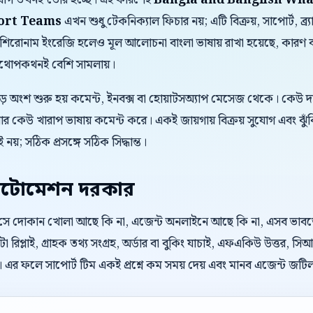
সুযোগ তখনই তৈরি হচ্ছে। এই কারণেই
Bangla and Banglish Wh
ort Teams
এখন শুধু টেকনিক্যাল ফিচার নয়; এটি বিক্রয়, সাপোর্ট, ব্র্
শিরোনাম ইংরেজি হলেও মূল আলোচনা বাংলা ভাষায় রাখা হয়েছে, কারণ বা
শ কথোপকথনই বেশি সামলায়।
বড় অংশ শুরু হয় কমেন্ট, ইনবক্স বা হোয়াটসঅ্যাপ মেসেজ থেকে। কেউ 
 কেউ খারাপ ভাষায় কমেন্ট করে। একই জায়গায় বিক্রয় সুযোগ এবং ঝুঁ
 নয়; সঠিক প্রসঙ্গে সঠিক সিদ্ধান্ত।
টোমেশন দরকার
। সে দোকান খোলা আছে কি না, এজেন্ট অনলাইনে আছে কি না, এসব ভাবতে চা
 রিপ্লাই, গ্রাহক তথ্য সংগ্রহ, অর্ডার বা বুকিং যাচাই, এফএকিউ উত্তর
। এর ফলে সাপোর্ট টিম একই প্রশ্নে কম সময় দেয় এবং মানব এজেন্ট জট