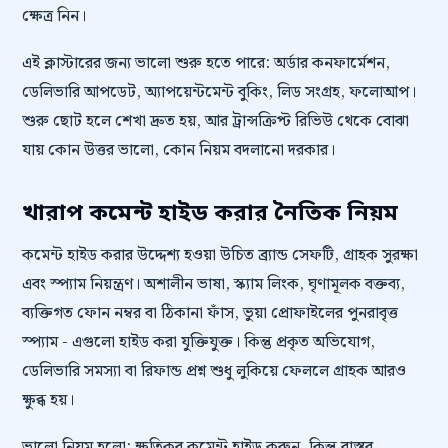
ক্ষেত্র নিন।
এই ক্লাস্টারের জন্য ভালো শুরু হতে পারে: অর্ডার কনফার্মেশন,
ডেলিভারি আপডেট, অ্যাপয়েন্টমেন্ট বুকিং, লিড সংগ্রহ, ফলোআপ।
শুরু ছোট হলে শেখা দ্রুত হয়, আর ট্রান্সক্রিপ্ট রিভিউ থেকে বোঝা
যায় কোন উত্তর ভালো, কোন নিয়ম বদলানো দরকার।
খারাপ কমেন্ট হাইড করার নৈতিক নিয়ম
কমেন্ট হাইড করার উদ্দেশ্য হওয়া উচিত ব্র্যান্ড সেফটি, গ্রাহক সুরক্ষা
এবং স্প্যাম নিয়ন্ত্রণ। অশালীন ভাষা, স্ক্যাম লিংক, ঘৃণামূলক বক্তব্য,
ব্যক্তিগত ফোন নম্বর বা ঠিকানা ফাঁস, ভুয়া প্রোফাইলের পুনরাবৃত্ত
স্প্যাম - এগুলো হাইড করা যুক্তিযুক্ত। কিন্তু প্রকৃত অভিযোগ,
ডেলিভারি সমস্যা বা রিফান্ড প্রশ্ন শুধু লুকিয়ে ফেললে গ্রাহক আরও
ক্ষুব্ধ হয়।
ভালো নিয়ম হলো: ক্ষতিকর কমেন্ট হাইড করুন, কিন্তু বাস্তব