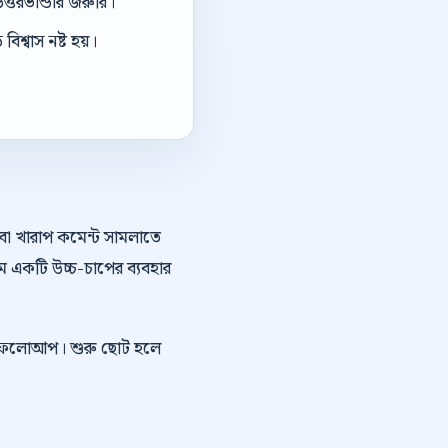
ত্তরভান্ডার জরুরি।
িশ্বাস নষ্ট হয়।
অথবা খারাপ কমেন্ট সামলাতে
ে একটি উচ্চ-চাপের ব্যবহার
 সেলস ফলোআপ। শুরু ছোট হলে