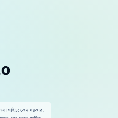
to
লা গাইড: কেন দরকার,