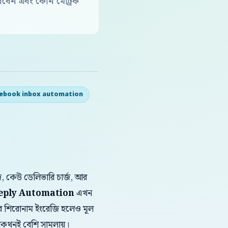
বেন এবং কোন মেট্রিক
ebook inbox automation
, কেউ ডেলিভারি চার্জ, আর
eply Automation
এখন
স্টের শিরোনাম ইংরেজি হলেও মূল
থোপকথনই বেশি সামলায়।