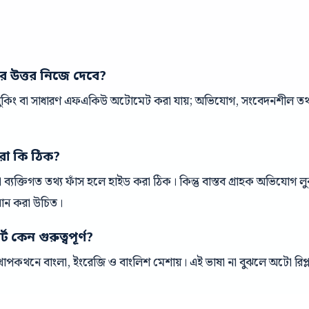
ের উত্তর নিজে দেবে?
 বুকিং বা সাধারণ এফএকিউ অটোমেট করা যায়; অভিযোগ, সংবেদনশীল তথ্য 
রা কি ঠিক?
ক বা ব্যক্তিগত তথ্য ফাঁস হলে হাইড করা ঠিক। কিন্তু বাস্তব গ্রাহক অভিযোগ
ধান করা উচিত।
 কেন গুরুত্বপূর্ণ?
পকথনে বাংলা, ইংরেজি ও বাংলিশ মেশায়। এই ভাষা না বুঝলে অটো রিপ্ল