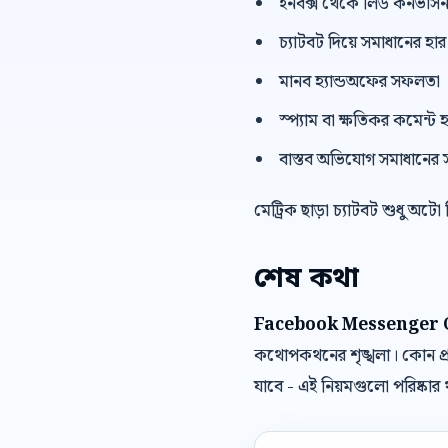
ইনবক্স থেকে লিড কনভার্স
চ্যাটবট দিয়ে সমাধানের হার
মানব হ্যান্ডঅফের সফলতা
স্প্যাম বা ক্ষতিকর কমেন্ট হ
বাস্তব অভিযোগ সমাধানের 
মেট্রিক ছাড়া চ্যাটবট শুধু অটো
শেষ কথা
Facebook Messenger 
কথোপকথনের শৃঙ্খলা। কোন প্র
যাবে - এই নিয়মগুলো পরিষ্কা