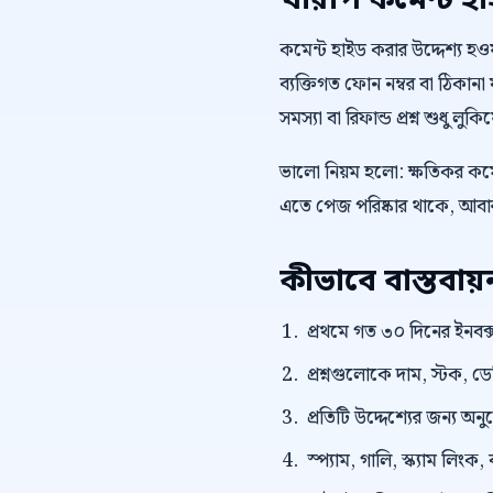
খারাপ কমেন্ট হ
কমেন্ট হাইড করার উদ্দেশ্য হওয়া 
ব্যক্তিগত ফোন নম্বর বা ঠিকানা ফ
সমস্যা বা রিফান্ড প্রশ্ন শুধু লু
ভালো নিয়ম হলো: ক্ষতিকর কমেন
এতে পেজ পরিষ্কার থাকে, আবার 
কীভাবে বাস্তবা
প্রথমে গত ৩০ দিনের ইনবক্স
প্রশ্নগুলোকে দাম, স্টক, ড
প্রতিটি উদ্দেশ্যের জন্য অন
স্প্যাম, গালি, স্ক্যাম লি