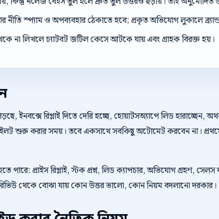
ড়ায়, কিন্তু নলেজ বেইস ভুল হলে দ্রুত ভুল উত্তরও ছড়ায়। তাই অনুমোদিত উ
 নীতি স্প্যাম ও অপব্যবহার ঠেকাতে হবে; প্রকৃত অভিযোগ লুকালে ব্র্যান্ড ব
েকে না লিখলে চ্যাটবট জটিল কেসে আটকে যায় এবং গ্রাহক বিরক্ত হয়।
েন
়ছে, ইনবক্সে রিপ্লাই দিতে দেরি হচ্ছে, হোয়াটসঅ্যাপে লিড হারাচ্ছেন, 
 পাইলট শুরু করার সময়। তবে একসাথে সবকিছু অটোমেট করবেন না। প্রথম
 হতে পারে: প্রাইস রিপ্লাই, স্টক প্রশ্ন, লিড ক্যাপচার, অভিযোগ গ্রহণ,
রিপ্ট রিভিউ থেকে বোঝা যায় কোন উত্তর ভালো, কোন নিয়ম বদলানো দরকার।