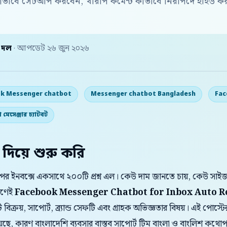
ীভাবে সেটআপ করবেন, খারাপ কমেন্ট কীভাবে নিরাপদে হাইড কর
় দল
· আপডেট ২৬ জুন ২০২৬
k Messenger chatbot
Messenger chatbot Bangladesh
Fac
 মেসেঞ্জার চ্যাটবট
 দিয়ে শুরু করি
পর ইনবক্সে একসাথে ২০০টি প্রশ্ন এল। কেউ দাম জানতে চায়, কেউ সাইজ
রণেই
Facebook Messenger Chatbot for Inbox Auto R
ি বিক্রয়, সাপোর্ট, ব্র্যান্ড সেফটি এবং গ্রাহক অভিজ্ঞতার বিষয়। এই পো
়েছে, কারণ বাংলাদেশি ব্যবসার বাস্তব সাপোর্ট টিম বাংলা ও বাংলিশ ক