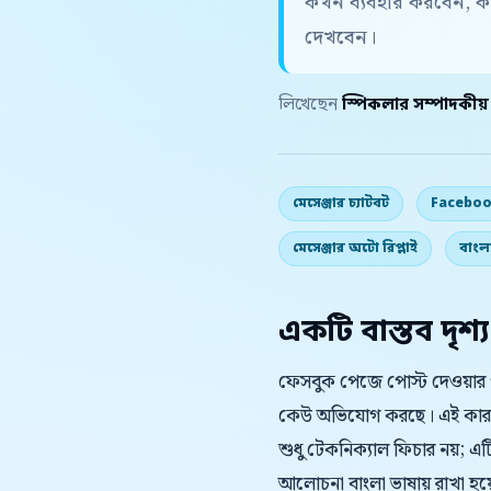
কখন ব্যবহার করবেন, ক
দেখবেন।
লিখেছেন
স্পিকলার সম্পাদকীয
মেসেঞ্জার চ্যাটবট
Faceboo
মেসেঞ্জার অটো রিপ্লাই
বাংলা
একটি বাস্তব দৃশ্য
ফেসবুক পেজে পোস্ট দেওয়ার 
কেউ অভিযোগ করছে। এই কা
শুধু টেকনিক্যাল ফিচার নয়; এট
আলোচনা বাংলা ভাষায় রাখা হয