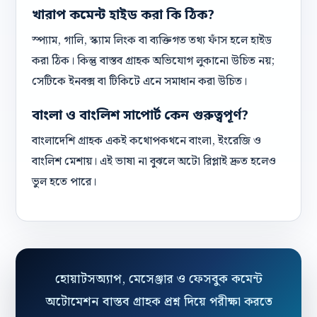
খারাপ কমেন্ট হাইড করা কি ঠিক?
স্প্যাম, গালি, স্ক্যাম লিংক বা ব্যক্তিগত তথ্য ফাঁস হলে হাইড
করা ঠিক। কিন্তু বাস্তব গ্রাহক অভিযোগ লুকানো উচিত নয়;
সেটিকে ইনবক্স বা টিকিটে এনে সমাধান করা উচিত।
বাংলা ও বাংলিশ সাপোর্ট কেন গুরুত্বপূর্ণ?
বাংলাদেশি গ্রাহক একই কথোপকথনে বাংলা, ইংরেজি ও
বাংলিশ মেশায়। এই ভাষা না বুঝলে অটো রিপ্লাই দ্রুত হলেও
ভুল হতে পারে।
হোয়াটসঅ্যাপ, মেসেঞ্জার ও ফেসবুক কমেন্ট
অটোমেশন বাস্তব গ্রাহক প্রশ্ন দিয়ে পরীক্ষা করতে