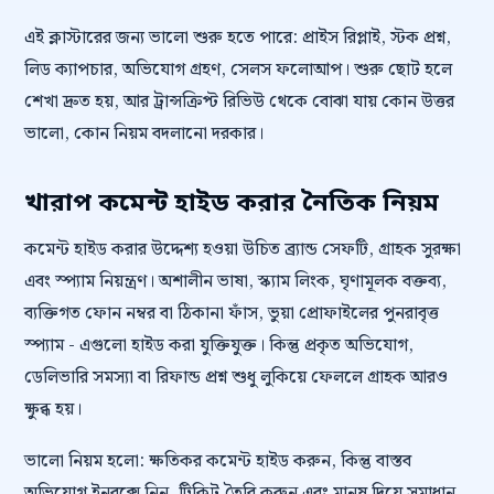
এই ক্লাস্টারের জন্য ভালো শুরু হতে পারে: প্রাইস রিপ্লাই, স্টক প্রশ্ন,
লিড ক্যাপচার, অভিযোগ গ্রহণ, সেলস ফলোআপ। শুরু ছোট হলে
শেখা দ্রুত হয়, আর ট্রান্সক্রিপ্ট রিভিউ থেকে বোঝা যায় কোন উত্তর
ভালো, কোন নিয়ম বদলানো দরকার।
খারাপ কমেন্ট হাইড করার নৈতিক নিয়ম
কমেন্ট হাইড করার উদ্দেশ্য হওয়া উচিত ব্র্যান্ড সেফটি, গ্রাহক সুরক্ষা
এবং স্প্যাম নিয়ন্ত্রণ। অশালীন ভাষা, স্ক্যাম লিংক, ঘৃণামূলক বক্তব্য,
ব্যক্তিগত ফোন নম্বর বা ঠিকানা ফাঁস, ভুয়া প্রোফাইলের পুনরাবৃত্ত
স্প্যাম - এগুলো হাইড করা যুক্তিযুক্ত। কিন্তু প্রকৃত অভিযোগ,
ডেলিভারি সমস্যা বা রিফান্ড প্রশ্ন শুধু লুকিয়ে ফেললে গ্রাহক আরও
ক্ষুব্ধ হয়।
ভালো নিয়ম হলো: ক্ষতিকর কমেন্ট হাইড করুন, কিন্তু বাস্তব
অভিযোগ ইনবক্সে নিন, টিকিট তৈরি করুন এবং মানুষ দিয়ে সমাধান