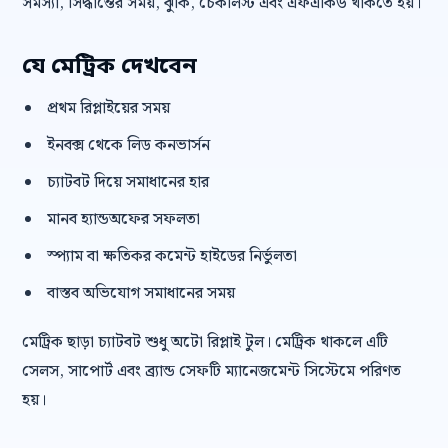
সমস্যা, সিদ্ধান্তের সময়, ঝুঁকি, চেকলিস্ট এবং এফএকিউ থাকতে হয়।
যে মেট্রিক দেখবেন
প্রথম রিপ্লাইয়ের সময়
ইনবক্স থেকে লিড কনভার্সন
চ্যাটবট দিয়ে সমাধানের হার
মানব হ্যান্ডঅফের সফলতা
স্প্যাম বা ক্ষতিকর কমেন্ট হাইডের নির্ভুলতা
বাস্তব অভিযোগ সমাধানের সময়
মেট্রিক ছাড়া চ্যাটবট শুধু অটো রিপ্লাই টুল। মেট্রিক থাকলে এটি
সেলস, সাপোর্ট এবং ব্র্যান্ড সেফটি ম্যানেজমেন্ট সিস্টেমে পরিণত
হয়।