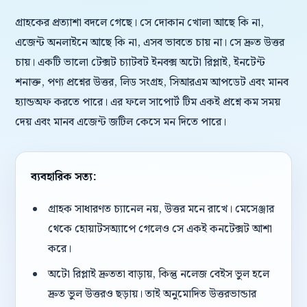
গ্রাহকের প্রত্যাশা বদলে গেছে। সে দোকান খোলা আছে কি না,
এজেন্ট অনলাইনে আছে কি না, এসব ভাবতে চায় না। সে দ্রুত উত্তর
চায়। একটি ভালো টেক্সট চ্যাটবট ইনবক্স অটো রিপ্লাই, ইনটেন্ট
শনাক্ত, পণ্য প্রশ্নের উত্তর, লিড সংগ্রহ, সিআরএম আপডেট এবং মানব
হ্যান্ডঅফ করতে পারে। এর ফলে সাপোর্ট টিম একই প্রশ্নে কম সময়
দেয় এবং মানব এজেন্ট জটিল কেসে মন দিতে পারে।
ব্যবহারিক সত্য:
গ্রাহক সাধারণত চ্যানেল নয়, উত্তর মনে রাখে। মেসেঞ্জার
থেকে হোয়াটসঅ্যাপে গেলেও সে একই কনটেক্সট আশা
করে।
অটো রিপ্লাই দ্রুততা বাড়ায়, কিন্তু নলেজ বেইস ভুল হলে
দ্রুত ভুল উত্তরও ছড়ায়। তাই অনুমোদিত উত্তরভান্ডার