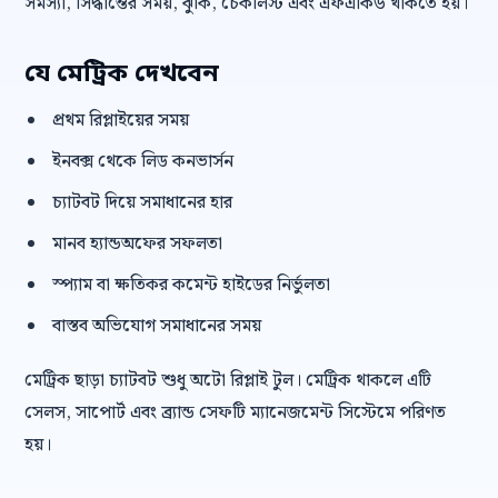
সমস্যা, সিদ্ধান্তের সময়, ঝুঁকি, চেকলিস্ট এবং এফএকিউ থাকতে হয়।
যে মেট্রিক দেখবেন
প্রথম রিপ্লাইয়ের সময়
ইনবক্স থেকে লিড কনভার্সন
চ্যাটবট দিয়ে সমাধানের হার
মানব হ্যান্ডঅফের সফলতা
স্প্যাম বা ক্ষতিকর কমেন্ট হাইডের নির্ভুলতা
বাস্তব অভিযোগ সমাধানের সময়
মেট্রিক ছাড়া চ্যাটবট শুধু অটো রিপ্লাই টুল। মেট্রিক থাকলে এটি
সেলস, সাপোর্ট এবং ব্র্যান্ড সেফটি ম্যানেজমেন্ট সিস্টেমে পরিণত
হয়।