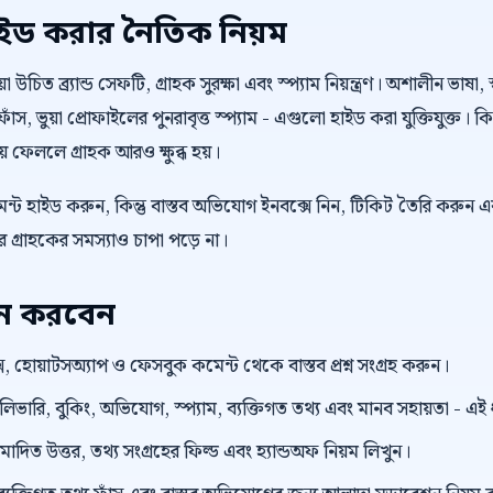
াইড করার নৈতিক নিয়ম
উচিত ব্র্যান্ড সেফটি, গ্রাহক সুরক্ষা এবং স্প্যাম নিয়ন্ত্রণ। অশালীন ভাষা, স
াঁস, ভুয়া প্রোফাইলের পুনরাবৃত্ত স্প্যাম - এগুলো হাইড করা যুক্তিযুক্ত। 
কিয়ে ফেললে গ্রাহক আরও ক্ষুব্ধ হয়।
্ট হাইড করুন, কিন্তু বাস্তব অভিযোগ ইনবক্সে নিন, টিকিট তৈরি করুন এ
গ্রাহকের সমস্যাও চাপা পড়ে না।
য়ন করবেন
, হোয়াটসঅ্যাপ ও ফেসবুক কমেন্ট থেকে বাস্তব প্রশ্ন সংগ্রহ করুন।
েলিভারি, বুকিং, অভিযোগ, স্প্যাম, ব্যক্তিগত তথ্য এবং মানব সহায়তা - এ
ুমোদিত উত্তর, তথ্য সংগ্রহের ফিল্ড এবং হ্যান্ডঅফ নিয়ম লিখুন।