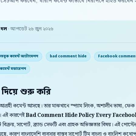
ে সেটআপ করবেন, খারাপ কমেন্ট কীভাবে নিরাপদে হাইড করবেন এ
় দল
· আপডেট ২৬ জুন ২০২৬
েসবুক কমেন্ট অটোমেশন
bad comment hide
Facebook commen
ম কমেন্ট মডারেশন
 দিয়ে শুরু করি
র আগ্রহী কমেন্ট আসছে। তার মাঝখানে স্প্যাম লিংক, অশালীন ভাষা, ফেক
। এই কারণেই
Bad Comment Hide Policy Every Faceboo
ি বিক্রয়, সাপোর্ট, ব্র্যান্ড সেফটি এবং গ্রাহক অভিজ্ঞতার বিষয়। এই পো
়েছে, কারণ বাংলাদেশি ব্যবসার বাস্তব সাপোর্ট টিম বাংলা ও বাংলিশ ক