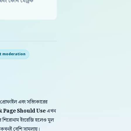
বং কোন মেট্রিক
t moderation
 প্রোফাইল এবং সত্যিকারের
k Page Should Use
এখন
স্টের শিরোনাম ইংরেজি হলেও মূল
থোপকথনই বেশি সামলায়।