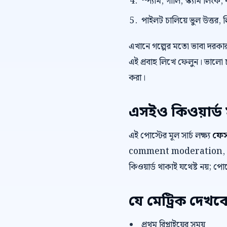
স্প্যাম, গালি, স্ক্যাম লি
পাইলট চালিয়ে ভুল উত্তর, 
এখানে গল্পের মতো ভাবা দরকা
এই প্রবাহ লিখে ফেলুন। ভালো 
করা।
এসইও কিওয়ার্ড 
এই পোস্টের মূল সার্চ লক্ষ্য
ফেস
comment moderation, ফেসবুক
কিওয়ার্ড থাকাই যথেষ্ট নয়; পো
যে মেট্রিক দেখব
প্রথম রিপ্লাইয়ের সময়