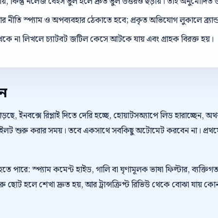
ড়ায়, কিন্তু নলেজ বেইস ভুল হলে দ্রুত ভুল উত্তরও ছড়ায়। তাই অনুমোদিত উ
 নীতি স্প্যাম ও অপব্যবহার ঠেকাতে হবে; প্রকৃত অভিযোগ লুকালে ব্র্যান্ড ব
েকে না লিখলে চ্যাটবট জটিল কেসে আটকে যায় এবং গ্রাহক বিরক্ত হয়।
েন
়ছে, ইনবক্সে রিপ্লাই দিতে দেরি হচ্ছে, হোয়াটসঅ্যাপে লিড হারাচ্ছেন, 
 পাইলট শুরু করার সময়। তবে একসাথে সবকিছু অটোমেট করবেন না। প্রথম
হতে পারে: স্প্যাম কমেন্ট হাইড, গালি বা ঘৃণামূলক ভাষা ফিল্টার, ব্যক্তিগ
রু ছোট হলে শেখা দ্রুত হয়, আর ট্রান্সক্রিপ্ট রিভিউ থেকে বোঝা যায় ক