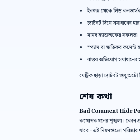
ইনবক্স থেকে লিড কনভার্স
চ্যাটবট দিয়ে সমাধানের হার
মানব হ্যান্ডঅফের সফলতা
স্প্যাম বা ক্ষতিকর কমেন্ট হ
বাস্তব অভিযোগ সমাধানের 
মেট্রিক ছাড়া চ্যাটবট শুধু অটো
শেষ কথা
Bad Comment Hide Pol
কথোপকথনের শৃঙ্খলা। কোন প্র
যাবে - এই নিয়মগুলো পরিষ্কা