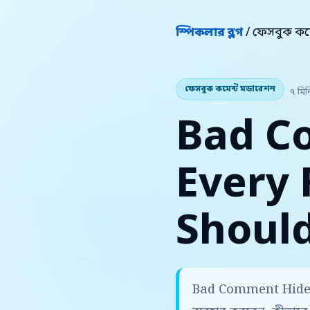
স্পিকলার ব্লগ
/ ফেসবুক কম
ফেসবুক কমেন্ট মডারেশন
৭ মিন
Bad C
Every
Shoul
Bad Comment Hide P