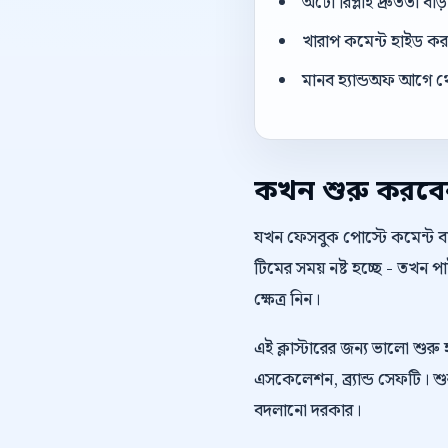
অটো রিপ্লাই দ্রুততা বা
খারাপ কমেন্ট হাইড করার
মানব হ্যান্ডঅফ আগে থ
কখন শুরু করব
যখন ফেসবুক পোস্টে কমেন্ট বাড
টিমের সময় নষ্ট হচ্ছে - তখন
ক্ষেত্র নিন।
এই ক্লাস্টারের জন্য ভালো শুরু 
এসকেলেশন, ব্র্যান্ড সেফটি। শু
বদলানো দরকার।