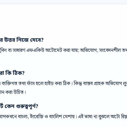
ের উত্তর নিজে দেবে?
 বুকিং বা সাধারণ এফএকিউ অটোমেট করা যায়; অভিযোগ, সংবেদনশীল তথ্য 
রা কি ঠিক?
ক বা ব্যক্তিগত তথ্য ফাঁস হলে হাইড করা ঠিক। কিন্তু বাস্তব গ্রাহক অভিযোগ
ধান করা উচিত।
 কেন গুরুত্বপূর্ণ?
পকথনে বাংলা, ইংরেজি ও বাংলিশ মেশায়। এই ভাষা না বুঝলে অটো রিপ্ল