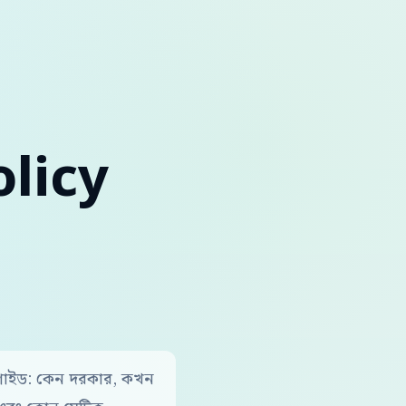
licy
াইড: কেন দরকার, কখন