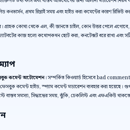
ংক, ব্যক্তিগত তথ্য ফাঁস এবং বাস্তব অভিযোগের জন্য আলাদা মডারেশন নিয়ম 
লিড কনভার্সন, প্রথম রিপ্লাই সময় এবং হাইড করা কমেন্টের কারণ রিভিউ ক
র। গ্রাহক কোথা থেকে এল, কী জানতে চাইল, কোন উত্তর পেলে এগোবে, 
চ্যাটবটের কাজ হলো কথোপকথন ছোট করা, কনটেক্সট ধরে রাখা এবং সঠিক ম
ম্যাপ
বুক কমেন্ট অটোমেশন
। সম্পর্কিত কিওয়ার্ড হিসেবে bad comm
 কমেন্ট হাইড, স্প্যাম কমেন্ট মডারেশন ব্যবহার করা হয়েছে। গুগলে
স্টে বাস্তব সমস্যা, সিদ্ধান্তের সময়, ঝুঁকি, চেকলিস্ট এবং এফএকিউ থাকতে
েন