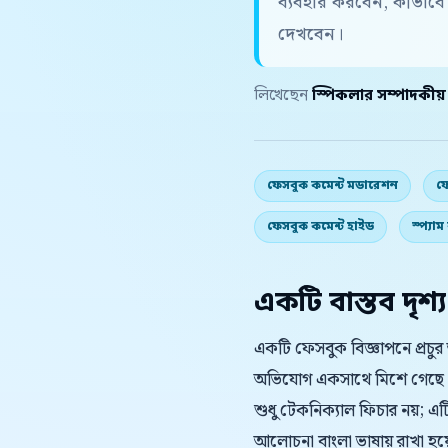
ব্যবহার করবেন, কীভাব
দেখবেন।
লিখেছেন
স্পিকলার সম্পাদকীয
ফেসবুক কমেন্ট মডারেশন
ফ
ফেসবুক কমেন্ট হাইড
স্প্যা
একটি বাস্তব দৃশ্য
একটি ফেসবুক বিজ্ঞাপনে প্রচু
অভিযোগ একসাথে মিশে গেছে
শুধু টেকনিক্যাল ফিচার নয়; এট
আলোচনা বাংলা ভাষায় রাখা হয