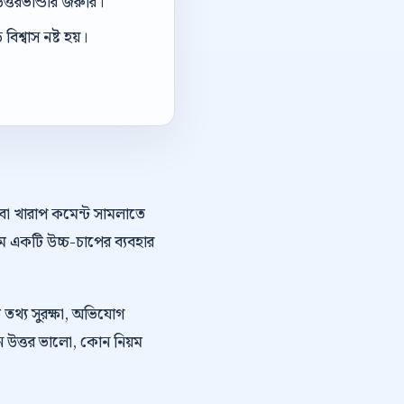
ত্তরভান্ডার জরুরি।
িশ্বাস নষ্ট হয়।
অথবা খারাপ কমেন্ট সামলাতে
ে একটি উচ্চ-চাপের ব্যবহার
ত তথ্য সুরক্ষা, অভিযোগ
োন উত্তর ভালো, কোন নিয়ম