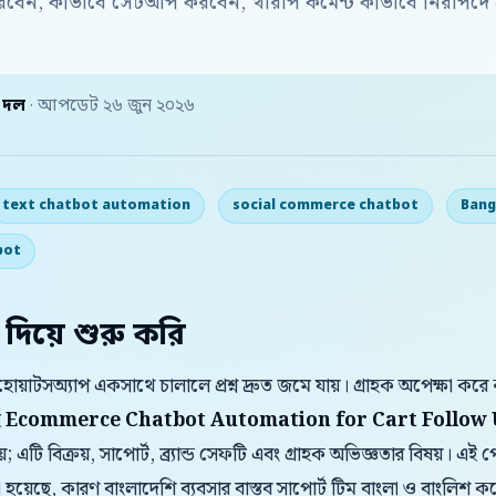
করবেন, কীভাবে সেটআপ করবেন, খারাপ কমেন্ট কীভাবে নিরাপদ
় দল
· আপডেট ২৬ জুন ২০২৬
text chatbot automation
social commerce chatbot
Bang
bot
 দিয়ে শুরু করি
়াটসঅ্যাপ একসাথে চালালে প্রশ্ন দ্রুত জমে যায়। গ্রাহক অপেক্ষা করে ন
ই
Ecommerce Chatbot Automation for Cart Follow 
; এটি বিক্রয়, সাপোর্ট, ব্র্যান্ড সেফটি এবং গ্রাহক অভিজ্ঞতার বিষয়। 
া হয়েছে, কারণ বাংলাদেশি ব্যবসার বাস্তব সাপোর্ট টিম বাংলা ও বাংল