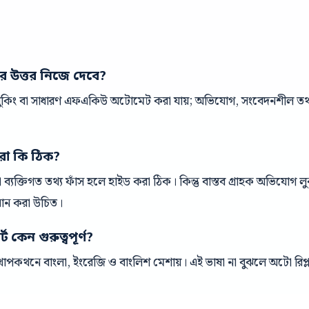
ের উত্তর নিজে দেবে?
 বুকিং বা সাধারণ এফএকিউ অটোমেট করা যায়; অভিযোগ, সংবেদনশীল তথ্য 
রা কি ঠিক?
ক বা ব্যক্তিগত তথ্য ফাঁস হলে হাইড করা ঠিক। কিন্তু বাস্তব গ্রাহক অভিযোগ
ধান করা উচিত।
 কেন গুরুত্বপূর্ণ?
পকথনে বাংলা, ইংরেজি ও বাংলিশ মেশায়। এই ভাষা না বুঝলে অটো রিপ্ল