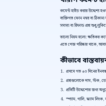
খারাপ কমেন্ট হ
কমেন্ট হাইড করার উদ্দেশ্য হওয়া 
ব্যক্তিগত ফোন নম্বর বা ঠিকানা ফ
সমস্যা বা রিফান্ড প্রশ্ন শুধু লু
ভালো নিয়ম হলো: ক্ষতিকর কমেন
এতে পেজ পরিষ্কার থাকে, আবার 
কীভাবে বাস্তবা
প্রথমে গত ৩০ দিনের ইনবক্স
প্রশ্নগুলোকে দাম, স্টক, ড
প্রতিটি উদ্দেশ্যের জন্য অন
স্প্যাম, গালি, স্ক্যাম লি