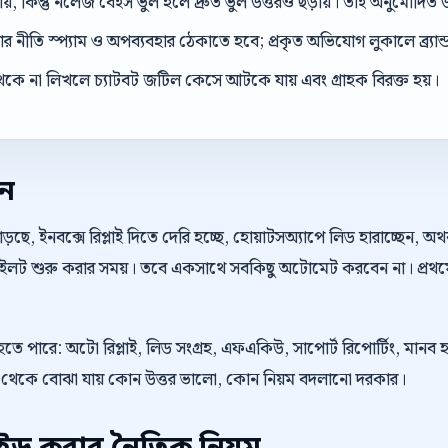
ড়ায়, কিন্তু নলেজ বেইস ভুল হলে দ্রুত ভুল উত্তরও ছড়ায়। তাই অনুমোদিত উ
 নীতি স্প্যাম ও অপব্যবহার ঠেকাতে হবে; প্রকৃত অভিযোগ লুকালে ব্র্যান্ড ব
েকে না লিখলে চ্যাটবট জটিল কেসে আটকে যায় এবং গ্রাহক বিরক্ত হয়।
েন
়ছে, ইনবক্সে রিপ্লাই দিতে দেরি হচ্ছে, হোয়াটসঅ্যাপে লিড হারাচ্ছেন, 
 পাইলট শুরু করার সময়। তবে একসাথে সবকিছু অটোমেট করবেন না। প্রথম
 হতে পারে: অটো রিপ্লাই, লিড সংগ্রহ, এফএকিউ, সাপোর্ট রিপোর্টিং, মানব
 রিভিউ থেকে বোঝা যায় কোন উত্তর ভালো, কোন নিয়ম বদলানো দরকার।