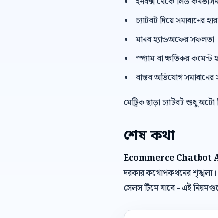
ইনবক্স থেকে লিড কনভার্স
চ্যাটবট দিয়ে সমাধানের হার
মানব হ্যান্ডঅফের সফলতা
স্প্যাম বা ক্ষতিকর কমেন্ট হ
বাস্তব অভিযোগ সমাধানের 
মেট্রিক ছাড়া চ্যাটবট শুধু অটো
শেষ কথা
Ecommerce Chatbot Au
দরকার কথোপকথনের শৃঙ্খলা। ক
সেলস টিমে যাবে - এই নিয়মগ