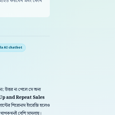
ে হাইড করবেন এবং কোন
la AI chatbot
া; উত্তর না পেলে সে অন্য
Up and Repeat Sales
এই পোস্টের শিরোনাম ইংরেজি হলেও
িশ কথোপকথনই বেশি সামলায়।