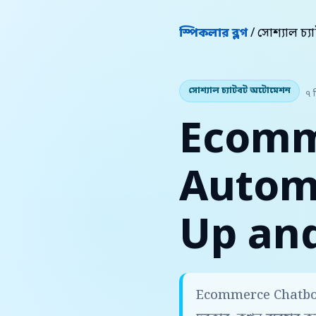
স্পিকলার ব্লগ
/ সোশ্যাল চ
সোশ্যাল চ্যাটবট অটোমেশন
৭ 
Ecomm
Automa
Up and
Ecommerce Chatbot 