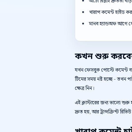
অটো রিপ্লাই দ্রুততা বা
খারাপ কমেন্ট হাইড করার
মানব হ্যান্ডঅফ আগে থ
কখন শুরু করব
যখন ফেসবুক পোস্টে কমেন্ট বাড
টিমের সময় নষ্ট হচ্ছে - তখন
ক্ষেত্র নিন।
এই ক্লাস্টারের জন্য ভালো শুরু
দ্রুত হয়, আর ট্রান্সক্রিপ্ট