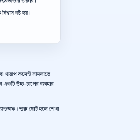
ত্তরভান্ডার জরুরি।
িশ্বাস নষ্ট হয়।
অথবা খারাপ কমেন্ট সামলাতে
ে একটি উচ্চ-চাপের ব্যবহার
 হ্যান্ডঅফ। শুরু ছোট হলে শেখা