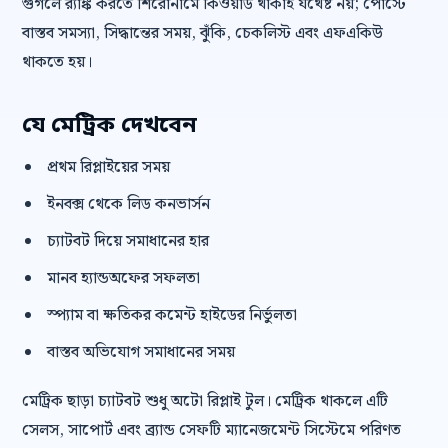
গুগলে র‍্যাঙ্ক করতে শিরোনামে কিওয়ার্ড থাকাই যথেষ্ট নয়; পোস্টে
বাস্তব সমস্যা, সিদ্ধান্তের সময়, ঝুঁকি, চেকলিস্ট এবং এফএকিউ
থাকতে হয়।
যে মেট্রিক দেখবেন
প্রথম রিপ্লাইয়ের সময়
ইনবক্স থেকে লিড কনভার্সন
চ্যাটবট দিয়ে সমাধানের হার
মানব হ্যান্ডঅফের সফলতা
স্প্যাম বা ক্ষতিকর কমেন্ট হাইডের নির্ভুলতা
বাস্তব অভিযোগ সমাধানের সময়
মেট্রিক ছাড়া চ্যাটবট শুধু অটো রিপ্লাই টুল। মেট্রিক থাকলে এটি
সেলস, সাপোর্ট এবং ব্র্যান্ড সেফটি ম্যানেজমেন্ট সিস্টেমে পরিণত