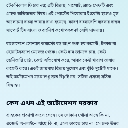
টেকনিক্যাল ফিচার নয়; এটি বিক্রয়, সাপোর্ট, ব্র্যান্ড সেফটি এবং
গ্রাহক অভিজ্ঞতার বিষয়। এই পোস্টের শিরোনাম ইংরেজি হলেও মূল
আলোচনা বাংলা ভাষায় রাখা হয়েছে, কারণ বাংলাদেশি ব্যবসার বাস্তব
সাপোর্ট টিম বাংলা ও বাংলিশ কথোপকথনই বেশি সামলায়।
বাংলাদেশে সোশ্যাল কমার্সের বড় অংশ শুরু হয় কমেন্ট, ইনবক্স বা
হোয়াটসঅ্যাপ মেসেজ থেকে। কেউ দাম জানতে চায়, কেউ
ডেলিভারি চার্জ, কেউ অভিযোগ করে, আবার কেউ খারাপ ভাষায়
কমেন্ট করে। একই জায়গায় বিক্রয় সুযোগ এবং ঝুঁকি দুটোই থাকে।
তাই অটোমেশন মানে শুধু দ্রুত রিপ্লাই নয়; সঠিক প্রসঙ্গে সঠিক
সিদ্ধান্ত।
কেন এখন এই অটোমেশন দরকার
গ্রাহকের প্রত্যাশা বদলে গেছে। সে দোকান খোলা আছে কি না,
এজেন্ট অনলাইনে আছে কি না, এসব ভাবতে চায় না। সে দ্রুত উত্তর