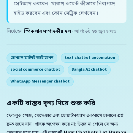
সেটআপ করবেন, খারাপ কমেন্ট কীভাবে নিরাপদে
হাইড করবেন এবং কোন মেট্রিক দেখবেন।
লিখেছেন
স্পিকলার সম্পাদকীয় দল
· আপডেট ২৬ জুন ২০২৬
সোশ্যাল চ্যাটবট অটোমেশন
text chatbot automation
social commerce chatbot
Bangla AI chatbot
WhatsApp Messenger chatbot
একটি বাস্তব দৃশ্য দিয়ে শুরু করি
ফেসবুক পেজ, মেসেঞ্জার এবং হোয়াটসঅ্যাপ একসাথে চালালে প্রশ্ন
দ্রুত জমে যায়। গ্রাহক অপেক্ষা করে না; উত্তর না পেলে সে অন্য
দোকানে চলে যায়। এই কারণেই
How Chatbots Let Human