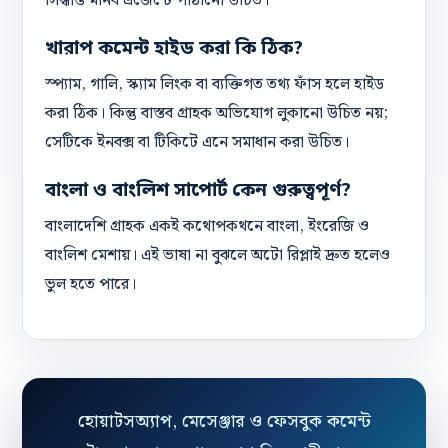
সিদ্ধান্ত মানব এজেন্টে পাঠানো উচিত।
খারাপ কমেন্ট হাইড করা কি ঠিক?
স্প্যাম, গালি, স্ক্যাম লিংক বা ব্যক্তিগত তথ্য ফাঁস হলে হাইড
করা ঠিক। কিন্তু বাস্তব গ্রাহক অভিযোগ লুকানো উচিত নয়;
সেটিকে ইনবক্স বা টিকিটে এনে সমাধান করা উচিত।
বাংলা ও বাংলিশ সাপোর্ট কেন গুরুত্বপূর্ণ?
বাংলাদেশি গ্রাহক একই কথোপকথনে বাংলা, ইংরেজি ও
বাংলিশ মেশায়। এই ভাষা না বুঝলে অটো রিপ্লাই দ্রুত হলেও
ভুল হতে পারে।
হোয়াটসঅ্যাপ, মেসেঞ্জার ও ফেসবুক কমেন্ট