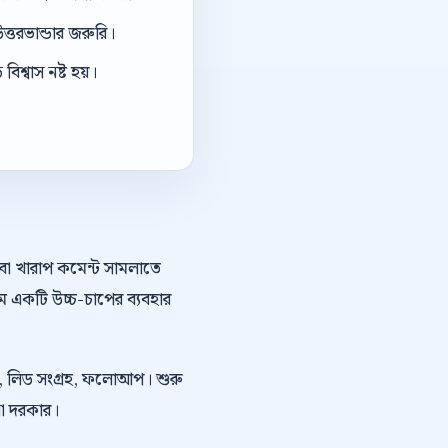
ত্তরভান্ডার জরুরি।
িশ্বাস নষ্ট হয়।
অথবা খারাপ কমেন্ট সামলাতে
ে একটি উচ্চ-চাপের ব্যবহার
কিং, লিড সংগ্রহ, ফলোআপ। শুরু
নো দরকার।