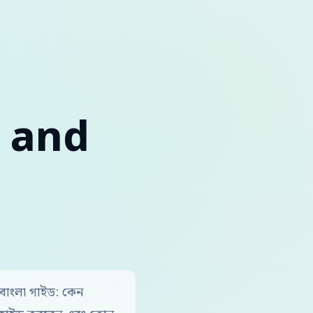
 and
াংলা গাইড: কেন