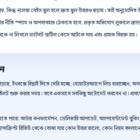
ড়ায়, কিন্তু নলেজ বেইস ভুল হলে দ্রুত ভুল উত্তরও ছড়ায়। তাই অনুমোদিত উ
 নীতি স্প্যাম ও অপব্যবহার ঠেকাতে হবে; প্রকৃত অভিযোগ লুকালে ব্র্যান্ড ব
েকে না লিখলে চ্যাটবট জটিল কেসে আটকে যায় এবং গ্রাহক বিরক্ত হয়।
েন
়ছে, ইনবক্সে রিপ্লাই দিতে দেরি হচ্ছে, হোয়াটসঅ্যাপে লিড হারাচ্ছেন, 
 পাইলট শুরু করার সময়। তবে একসাথে সবকিছু অটোমেট করবেন না। প্রথম
ু হতে পারে: অর্ডার কনফার্মেশন, ডেলিভারি আপডেট, অ্যাপয়েন্টমেন্ট বু
্রান্সক্রিপ্ট রিভিউ থেকে বোঝা যায় কোন উত্তর ভালো, কোন নিয়ম বদলা