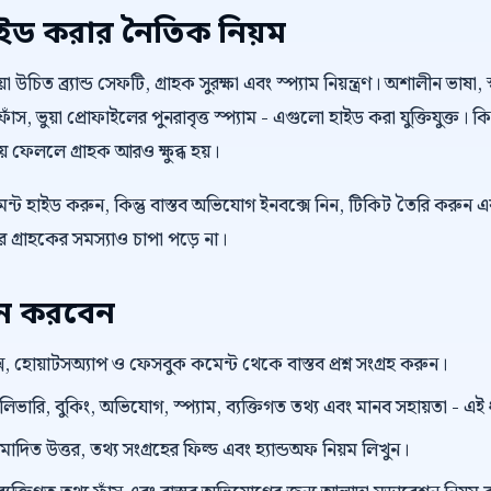
াইড করার নৈতিক নিয়ম
উচিত ব্র্যান্ড সেফটি, গ্রাহক সুরক্ষা এবং স্প্যাম নিয়ন্ত্রণ। অশালীন ভাষা, স
াঁস, ভুয়া প্রোফাইলের পুনরাবৃত্ত স্প্যাম - এগুলো হাইড করা যুক্তিযুক্ত। 
কিয়ে ফেললে গ্রাহক আরও ক্ষুব্ধ হয়।
্ট হাইড করুন, কিন্তু বাস্তব অভিযোগ ইনবক্সে নিন, টিকিট তৈরি করুন এ
গ্রাহকের সমস্যাও চাপা পড়ে না।
য়ন করবেন
, হোয়াটসঅ্যাপ ও ফেসবুক কমেন্ট থেকে বাস্তব প্রশ্ন সংগ্রহ করুন।
েলিভারি, বুকিং, অভিযোগ, স্প্যাম, ব্যক্তিগত তথ্য এবং মানব সহায়তা - এ
ুমোদিত উত্তর, তথ্য সংগ্রহের ফিল্ড এবং হ্যান্ডঅফ নিয়ম লিখুন।