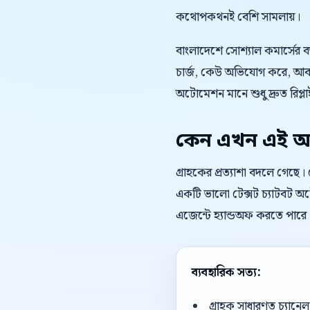
কথোপকথনই বেশি সামলায়।
বাংলাদেশে সোশ্যাল কমার্সের 
চার্জ, কেউ অভিযোগ করে, আবার
অটোমেশন মানে শুধু দ্রুত রিপ্লাই
কেন এখন এই অ
গ্রাহকের প্রত্যাশা বদলে গেছে
একটি ভালো টেক্সট চ্যাটবট অটো
এজেন্টে হ্যান্ডঅফ করতে পারে
ব্যবহারিক সত্য:
গ্রাহক সাধারণত চ্যান