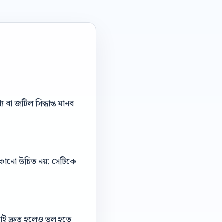
বা জটিল সিদ্ধান্ত মানব
 লুকানো উচিত নয়; সেটিকে
াই দ্রুত হলেও ভুল হতে