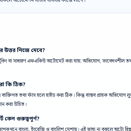
র থাকলে অটোমেশন সত্যিই ব্যবসার কাজে লাগে।
ের উত্তর নিজে দেবে?
 বুকিং বা সাধারণ এফএকিউ অটোমেট করা যায়; অভিযোগ, সংবেদনশীল তথ্য 
রা কি ঠিক?
ক বা ব্যক্তিগত তথ্য ফাঁস হলে হাইড করা ঠিক। কিন্তু বাস্তব গ্রাহক অভিযোগ
ধান করা উচিত।
 কেন গুরুত্বপূর্ণ?
পকথনে বাংলা, ইংরেজি ও বাংলিশ মেশায়। এই ভাষা না বুঝলে অটো রিপ্ল