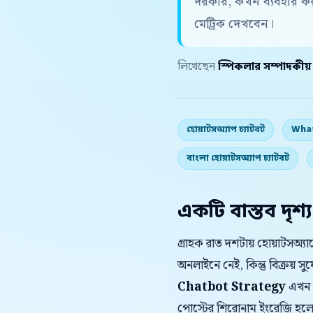
দরকার, কখন ব্যবহার 
মেট্রিক দেখবেন।
লিখেছেন
স্পিকলার সম্পাদকীয
হোয়াটসঅ্যাপ চ্যাটবট
What
বাংলা হোয়াটসঅ্যাপ চ্যাটবট
একটি বাস্তব দৃশ্য
গ্রাহক রাত দশটায় হোয়াটসঅ্
অনলাইনে নেই, কিন্তু বিক্রয় 
Chatbot Strategy
এখন শু
পোস্টের শিরোনাম ইংরেজি হলেও 