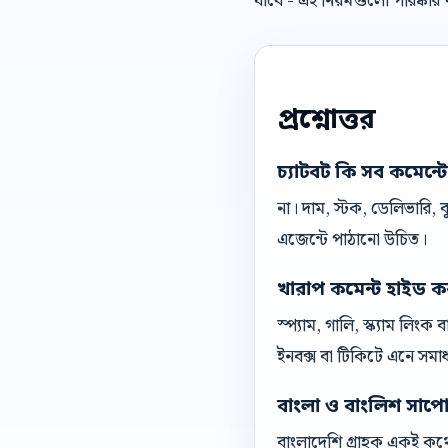
যাবে - এই নিয়মগুলো পরিষ্কা
প্রশ্নোত্তর
চ্যাটবট কি সব কমেন্ট
না। দাম, স্টক, ডেলিভারি,
এজেন্টে পাঠানো উচিত।
খারাপ কমেন্ট হাইড ক
স্প্যাম, গালি, স্ক্যাম লিং
ইনবক্স বা টিকিটে এনে সমা
বাংলা ও বাংলিশ সাপোর্ট
বাংলাদেশি গ্রাহক একই কথো