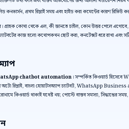
ংক, ব্যক্তিগত তথ্য ফাঁস এবং বাস্তব অভিযোগের জন্য আলাদা মডারেশন নিয়ম 
লিড কনভার্সন, প্রথম রিপ্লাই সময় এবং হাইড করা কমেন্টের কারণ রিভিউ ক
র। গ্রাহক কোথা থেকে এল, কী জানতে চাইল, কোন উত্তর পেলে এগোবে, 
চ্যাটবটের কাজ হলো কথোপকথন ছোট করা, কনটেক্সট ধরে রাখা এবং সঠিক ম
ম্যাপ
atsApp chatbot automation
। সম্পর্কিত কিওয়ার্ড হিসে
অটো রিপ্লাই, বাংলা হোয়াটসঅ্যাপ চ্যাটবট, WhatsApp Business
োনামে কিওয়ার্ড থাকাই যথেষ্ট নয়; পোস্টে বাস্তব সমস্যা, সিদ্ধান্তের সময়
েন