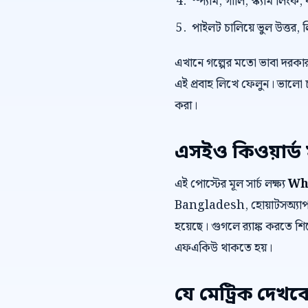
স্প্যাম, গালি, স্ক্যাম লি
পাইলট চালিয়ে ভুল উত্তর, 
এখানে গল্পের মতো ভাবা দরকা
এই প্রবাহ লিখে ফেলুন। ভালো 
করা।
এসইও কিওয়ার্ড 
এই পোস্টের মূল সার্চ লক্ষ্য
Wh
Bangladesh, হোয়াটসঅ্যাপ 
হয়েছে। গুগলে র‍্যাঙ্ক করতে শির
এফএকিউ থাকতে হয়।
যে মেট্রিক দেখব