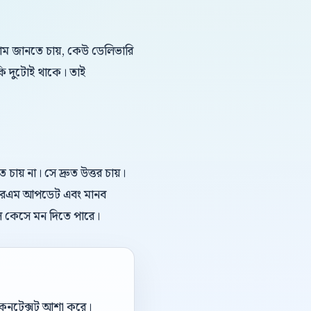
দাম জানতে চায়, কেউ ডেলিভারি
কি দুটোই থাকে। তাই
য় না। সে দ্রুত উত্তর চায়।
, সিআরএম আপডেট এবং মানব
িল কেসে মন দিতে পারে।
ই কনটেক্সট আশা করে।