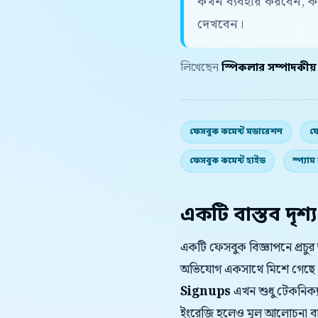
কখন ব্যবহার করবেন, ক
দেখবেন।
লিখেছেন
স্পিকলার সম্পাদকীয
ফেসবুক কমেন্ট মডারেশন
ফ
ফেসবুক কমেন্ট হাইড
স্প্যা
একটি বাস্তব দৃশ্য
একটি ফেসবুক বিজ্ঞাপনে প্রচু
অভিযোগ একসাথে মিশে গেছে
Signups
এখন শুধু টেকনিক্যা
ইংরেজি হলেও মূল আলোচনা বাংল