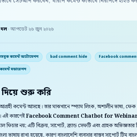
ীভাবে সেটআপ করবেন, খারাপ কমেন্ট কীভাবে নিরাপদে হাইড কর
় দল
· আপডেট ২৬ জুন ২০২৬
েসবুক কমেন্ট অটোমেশন
bad comment hide
Facebook commen
ম কমেন্ট মডারেশন
 দিয়ে শুরু করি
র আগ্রহী কমেন্ট আসছে। তার মাঝখানে স্প্যাম লিংক, অশালীন ভাষা, ফেক
। এই কারণেই
Facebook Comment Chatbot for Webinar
ল ফিচার নয়; এটি বিক্রয়, সাপোর্ট, ব্র্যান্ড সেফটি এবং গ্রাহক অভিজ্ঞতা
া ভাষায় রাখা হয়েছে, কারণ বাংলাদেশি ব্যবসার বাস্তব সাপোর্ট টিম 