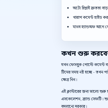
অটো রিপ্লাই দ্রুততা বা
খারাপ কমেন্ট হাইড করার
মানব হ্যান্ডঅফ আগে থ
কখন শুরু করব
যখন ফেসবুক পোস্টে কমেন্ট বাড
টিমের সময় নষ্ট হচ্ছে - তখন
ক্ষেত্র নিন।
এই ক্লাস্টারের জন্য ভালো শুরু 
এসকেলেশন, ব্র্যান্ড সেফটি। শু
বদলানো দরকার।