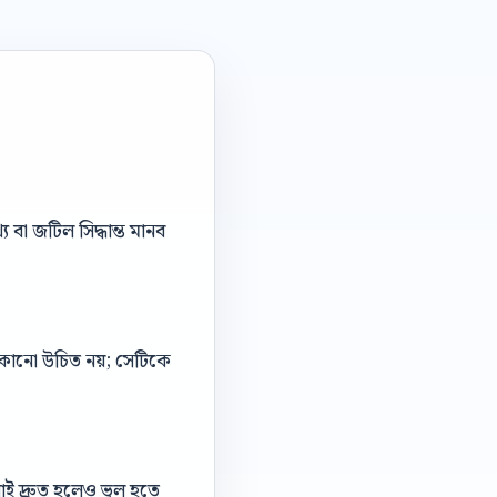
বা জটিল সিদ্ধান্ত মানব
 লুকানো উচিত নয়; সেটিকে
াই দ্রুত হলেও ভুল হতে