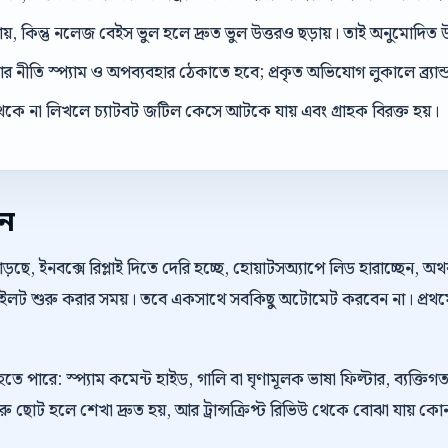
ড়ায়, কিন্তু নলেজ বেইস ভুল হলে দ্রুত ভুল উত্তরও ছড়ায়। তাই অনুমোদিত উ
 নীতি স্প্যাম ও অপব্যবহার ঠেকাতে হবে; প্রকৃত অভিযোগ লুকালে ব্র্যান্ড ব
েকে না লিখলে চ্যাটবট জটিল কেসে আটকে যায় এবং গ্রাহক বিরক্ত হয়।
েন
়ছে, ইনবক্সে রিপ্লাই দিতে দেরি হচ্ছে, হোয়াটসঅ্যাপে লিড হারাচ্ছেন, 
 পাইলট শুরু করার সময়। তবে একসাথে সবকিছু অটোমেট করবেন না। প্রথম
হতে পারে: স্প্যাম কমেন্ট হাইড, গালি বা ঘৃণামূলক ভাষা ফিল্টার, ব্যক্তিগ
রু ছোট হলে শেখা দ্রুত হয়, আর ট্রান্সক্রিপ্ট রিভিউ থেকে বোঝা যায় ক