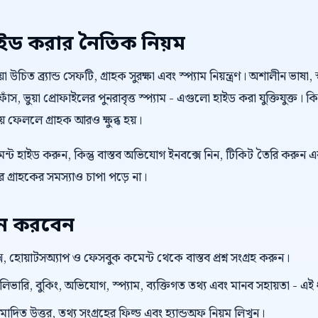
াইড করার নৈতিক নিয়ম
উচিত ব্র্যান্ড সেফটি, গ্রাহক সুরক্ষা এবং স্প্যাম নিয়ন্ত্রণ। অশালীন ভাষা, স
াঁস, ভুয়া প্রোফাইলের পুনরাবৃত্ত স্প্যাম - এগুলো হাইড করা যুক্তিযুক্ত। 
কিয়ে ফেললে গ্রাহক আরও ক্ষুব্ধ হয়।
্ট হাইড করুন, কিন্তু বাস্তব অভিযোগ ইনবক্সে নিন, টিকিট তৈরি করুন এ
গ্রাহকের সমস্যাও চাপা পড়ে না।
য়ন করবেন
, হোয়াটসঅ্যাপ ও ফেসবুক কমেন্ট থেকে বাস্তব প্রশ্ন সংগ্রহ করুন।
েলিভারি, বুকিং, অভিযোগ, স্প্যাম, ব্যক্তিগত তথ্য এবং মানব সহায়তা - এ
ুমোদিত উত্তর, তথ্য সংগ্রহের ফিল্ড এবং হ্যান্ডঅফ নিয়ম লিখুন।