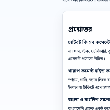
যাবে - এই নিয়মগুলো পরিষ্কা
প্রশ্নোত্তর
চ্যাটবট কি সব কমেন্ট
না। দাম, স্টক, ডেলিভারি,
এজেন্টে পাঠানো উচিত।
খারাপ কমেন্ট হাইড ক
স্প্যাম, গালি, স্ক্যাম লিং
ইনবক্স বা টিকিটে এনে সমা
বাংলা ও বাংলিশ সাপোর্ট
বাংলাদেশি গ্রাহক একই কথো