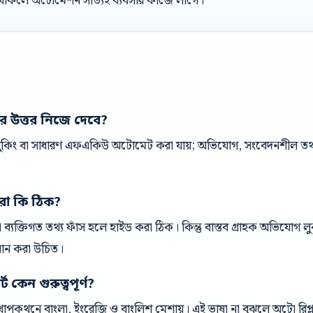
র থাকলে অটোমেশন সত্যিই ব্যবসার কাজে লাগে।
ের উত্তর নিজে দেবে?
 বুকিং বা সাধারণ এফএকিউ অটোমেট করা যায়; অভিযোগ, সংবেদনশীল তথ্য 
রা কি ঠিক?
ক বা ব্যক্তিগত তথ্য ফাঁস হলে হাইড করা ঠিক। কিন্তু বাস্তব গ্রাহক অভিযোগ
ধান করা উচিত।
 কেন গুরুত্বপূর্ণ?
পকথনে বাংলা, ইংরেজি ও বাংলিশ মেশায়। এই ভাষা না বুঝলে অটো রিপ্ল